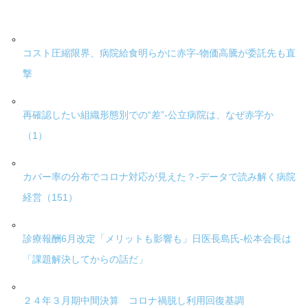
コスト圧縮限界、病院給食明らかに赤字-物価高騰が委託先も直
撃
再確認したい組織形態別での“差”-公立病院は、なぜ赤字か
（1）
カバー率の分布でコロナ対応が見えた？-データで読み解く病院
経営（151）
診療報酬6月改定「メリットも影響も」日医長島氏-松本会長は
「課題解決してからの話だ」
２４年３月期中間決算 コロナ禍脱し利用回復基調