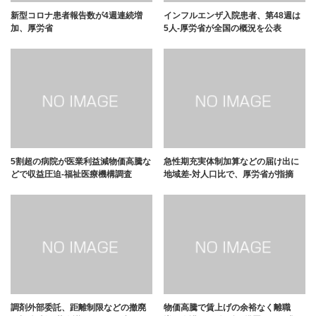
新型コロナ患者報告数が4週連続増
インフルエンザ入院患者、第48週は
加、厚労省
5人-厚労省が全国の概況を公表
5割超の病院が医業利益減物価高騰な
急性期充実体制加算などの届け出に
どで収益圧迫-福祉医療機構調査
地域差-対人口比で、厚労省が指摘
調剤外部委託、距離制限などの撤廃
物価高騰で賃上げの余裕なく離職