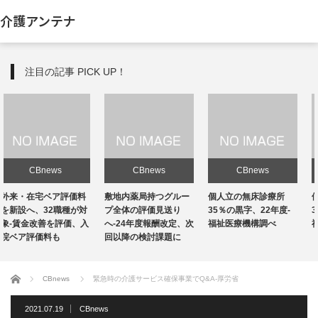
介護アンテナ
注目の記事 PICK UP！
CBnews
CBnews
CBnews
敷地内薬局持つグルー
個人立の無床診療所
個人立の無床診療所
プ全体の評価見送り
35％の黒字、22年度-
35％の黒字、22年度-
へ-24年度報酬改定、次
福祉医療機構調べ
福祉医療機構調べ
回以降の検討課題に
ホーム
CBnews
緊急時の介護サービス確保事業でQ&A-厚労省
2021.07.19
CBnews