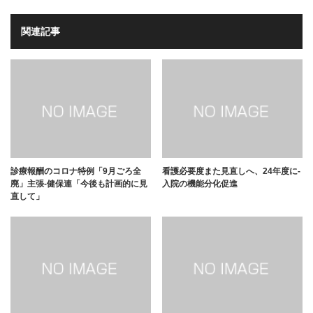
関連記事
診療報酬のコロナ特例「9月ごろ全
看護必要度また見直しへ、24年度に-
廃」主張-健保連「今後も計画的に見
入院の機能分化促進
直して」