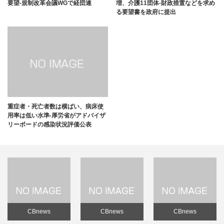
要望-規制改革会議WGで経団連
増、介護11団体-財政措置などを求め
る要望書を政府に提出
重症者・死亡者数は横ばい、病床使
用率は低い水準-厚労省がアドバイザ
リーボードの感染状況評価公表
CBnews
CBnews
CBnews