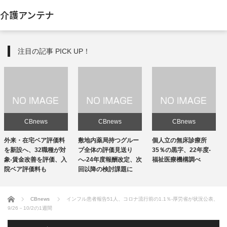
介護アンテナ
注目の記事 PICK UP！
CBnews
CBnews
CBnews
敷地内薬局持つグルー
個人立の無床診療所
個人立の無床診療所
プ全体の評価見送り
35％の黒字、22年度-
35％の黒字、22年度-
へ-24年度報酬改定、次
福祉医療機構調べ
福祉医療機構調べ
回以降の検討課題に
ホーム
CBnews
インフル患者報告51人、コロナ流行前の1.1％-厚労省が状況公表、
9/26－10/2の1週間