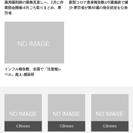
薬局薬剤師の業務見直しへ、2月に作
新型コロナ患者報告数が5週連続で減
業部会開催-8月ごろ取りまとめ、厚
少-厚労省が第40週の発生状況を公表
労省
インフル報告数、全国で「注意報レ
ベル」超え-感染研
CBnews
CBnews
CBnews