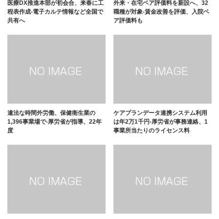
医療DX推進本部が初会合、来春に工
外来・在宅ベア評価料を新設へ、32
程表作成-電子カルテ情報など全国で
職種が対象-賃金改善を評価、入院ベ
共有へ
ア評価料も
違法な時間外労働、保健衛生業の
ケアプランデータ連携システム利用
1,396事業場で-厚労省が指導、22年
は年2万1千円-厚労省が事務連絡、1
度
事業所当たりのライセンス料