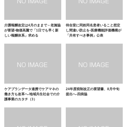
介護報酬改定は4月のままで－老施協
待合室に同姓同名患者いること想定
が要望-物価高騰で「1日でも早く新
し間違い防止を-医療機能評価機構が
しい報酬体系」求める
「共有すべき事例」公表
ケアプランデータ連携でケアマネの
24年度税制改正の要望書、8月中旬
働き方も改革へ-地域共生社会での介
提出へ-四病協
護事業のカタチ（3）