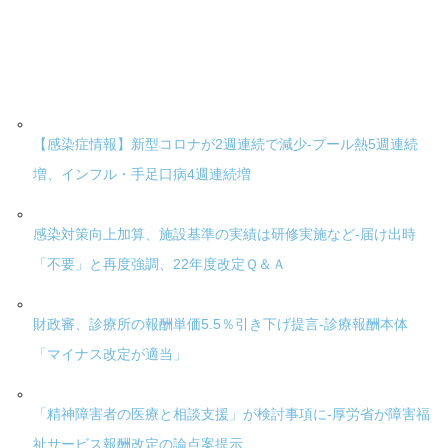
【感染症情報】新型コロナが2週連続で減少-プール熱5週連続
増、インフル・手足口病4週連続増
感染対策向上加算、施設基準の実績は研修実施など-届け出時
「不要」と再度強調、22年度改定Ｑ＆Ａ
財政審、診療所の報酬単価5.5％引き下げ提言-診療報酬本体
「マイナス改定が適当」
「精神障害者の医療と相談支援」が検討事項に-厚労省が障害福
祉サービス報酬改定の論点案提示