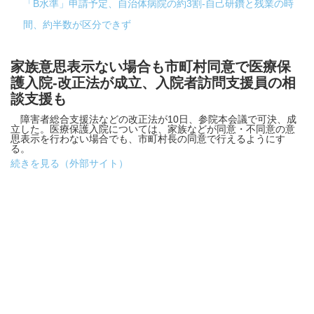
「B水準」申請予定、自治体病院の約3割-自己研鑽と残業の時
間、約半数が区分できず
家族意思表示ない場合も市町村同意で医療保
護入院-改正法が成立、入院者訪問支援員の相
談支援も
障害者総合支援法などの改正法が10日、参院本会議で可決、成
立した。医療保護入院については、家族などが同意・不同意の意
思表示を行わない場合でも、市町村長の同意で行えるようにす
る。
続きを見る（外部サイト）