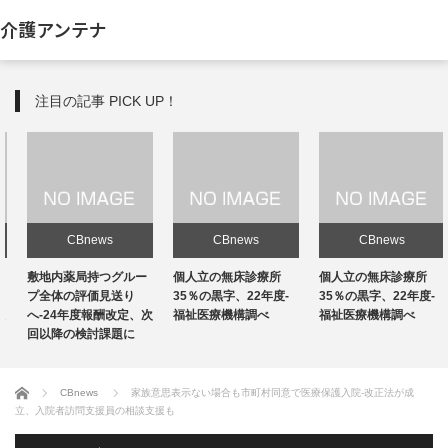
介護アンテナ
注目の記事 PICK UP！
CBnews
CBnews
CBnews
敷地内薬局持つグルー
個人立の無床診療所
個人立の無床診療所
プ全体の評価見送り
35％の黒字、22年度-
35％の黒字、22年度-
へ-24年度報酬改定、次
福祉医療機構調べ
福祉医療機構調べ
回以降の検討課題に
ホーム
CBnews
家族意思表示ない場合も市町村同意で医療保護入院-改正法が成
立、入院者訪問支援員の相談支援も