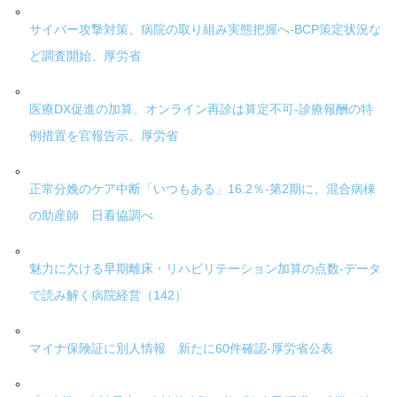
サイバー攻撃対策、病院の取り組み実態把握へ-BCP策定状況な
ど調査開始、厚労省
医療DX促進の加算、オンライン再診は算定不可-診療報酬の特
例措置を官報告示、厚労省
正常分娩のケア中断「いつもある」16.2％-第2期に、混合病棟
の助産師 日看協調べ
魅力に欠ける早期離床・リハビリテーション加算の点数-データ
で読み解く病院経営（142）
マイナ保険証に別人情報 新たに60件確認-厚労省公表