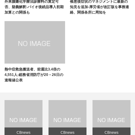
外来腫瘍化学療法診療料の算定可
罹患後症状のマネジメントに最新の
否、疑義解釈-バイオ後続品導入初期
知見を追加-厚労省が改訂版を事務連
加算との関係も
絡、関係各所に周知を
熱中症救急搬送者、前週比3.4倍の
4,551人-総務省消防庁が20－26日の
速報値公表
CBnews
CBnews
CBnews