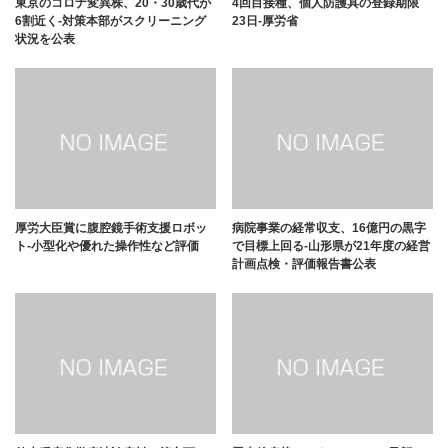
東京のコロナ変異株、20・30歳代が
4回目接種、個人防護具の登録期限
6割近く-対策本部がスクリーニング
23日-厚労省
状況を公表
厚労大臣賞に腹腔鏡手術支援ロボッ
病院事業の経常収支、16億円の黒字
ト-小型化や優れた操作性など評価
で目標上回る-山形県が21年度の経営
計画点検・評価報告書公表