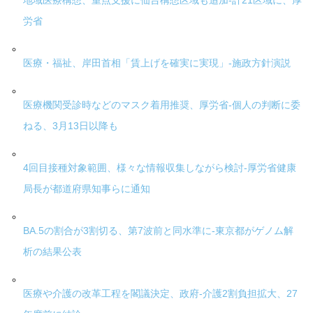
地域医療構想、重点支援に仙台構想区域も追加-計21区域に、厚
労省
医療・福祉、岸田首相「賃上げを確実に実現」-施政方針演説
医療機関受診時などのマスク着用推奨、厚労省-個人の判断に委
ねる、3月13日以降も
4回目接種対象範囲、様々な情報収集しながら検討-厚労省健康
局長が都道府県知事らに通知
BA.5の割合が3割切る、第7波前と同水準に-東京都がゲノム解
析の結果公表
医療や介護の改革工程を閣議決定、政府-介護2割負担拡大、27