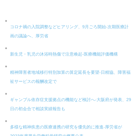
コロナ禍の入院調整などヒアリング、9月ごろ開始-次期医療計
画の議論へ、厚労省
新生児・乳児の沐浴時熱傷で注意喚起-医療機能評価機構
精神障害者地域移行特別加算の算定延長を要望-日精協、障害福
祉サービスの報酬改定で
ギャンブル依存症支援拠点の機能など検討へ-大阪府が発表、29
日の初会合で相談実績報告も
多様な精神疾患の医療連携の研究を優先的に推進-厚労省が