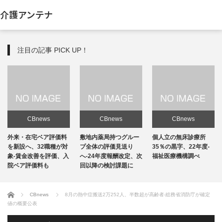
介護アンテナ
注目の記事 PICK UP！
CBnews
CBnews
CBnews
敷地内薬局持つグルー
個人立の無床診療所
個人立の無床診療所
プ全体の評価見送り
35％の黒字、22年度-
35％の黒字、22年度-
へ-24年度報酬改定、次
福祉医療機構調べ
福祉医療機構調べ
回以降の検討課題に
ホーム
CBnews
8月の熱中症搬送2万252人、半数超が高齢者-総務省消防庁が確定
値の概要公表