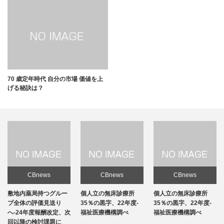
70 歳定年時代 自分の市場 価値を上
げる秘訣は？
CBnews
CBnews
CBnews
敷地内薬局持つグルー
個人立の無床診療所
個人立の無床診療所
プ全体の評価見送り
35％の黒字、22年度-
35％の黒字、22年度-
へ-24年度報酬改定、次
福祉医療機構調べ
福祉医療機構調べ
回以降の検討課題に