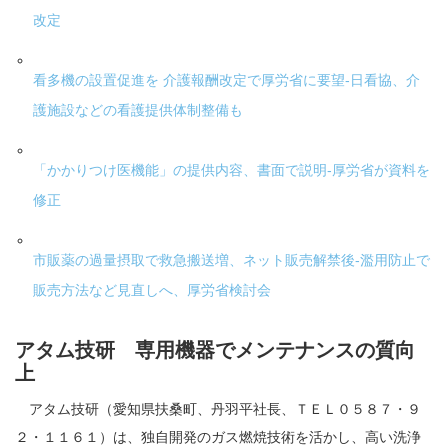
改定
看多機の設置促進を 介護報酬改定で厚労省に要望-日看協、介
護施設などの看護提供体制整備も
「かかりつけ医機能」の提供内容、書面で説明-厚労省が資料を
修正
市販薬の過量摂取で救急搬送増、ネット販売解禁後-濫用防止で
販売方法など見直しへ、厚労省検討会
アタム技研 専用機器でメンテナンスの質向
上
アタム技研（愛知県扶桑町、丹羽平社長、ＴＥＬ０５８７・９
２・１１６１）は、独自開発のガス燃焼技術を活かし、高い洗浄