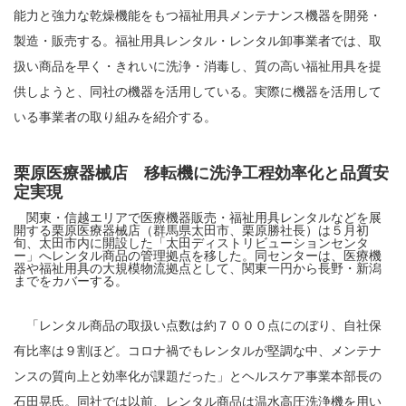
能力と強力な乾燥機能をもつ福祉用具メンテナンス機器を開発・
製造・販売する。福祉用具レンタル・レンタル卸事業者では、取
扱い商品を早く・きれいに洗浄・消毒し、質の高い福祉用具を提
供しようと、同社の機器を活用している。実際に機器を活用して
いる事業者の取り組みを紹介する。
栗原医療器械店 移転機に洗浄工程効率化と品質安
定実現
関東・信越エリアで医療機器販売・福祉用具レンタルなどを展
開する栗原医療器械店（群馬県太田市、栗原勝社長）は５月初
旬、太田市内に開設した「太田ディストリビューションセンタ
ー」へレンタル商品の管理拠点を移した。同センターは、医療機
器や福祉用具の大規模物流拠点として、関東一円から長野・新潟
までをカバーする。
「レンタル商品の取扱い点数は約７０００点にのぼり、自社保
有比率は９割ほど。コロナ禍でもレンタルが堅調な中、メンテナ
ンスの質向上と効率化が課題だった」とヘルスケア事業本部長の
石田晃氏。同社では以前、レンタル商品は温水高圧洗浄機を用い