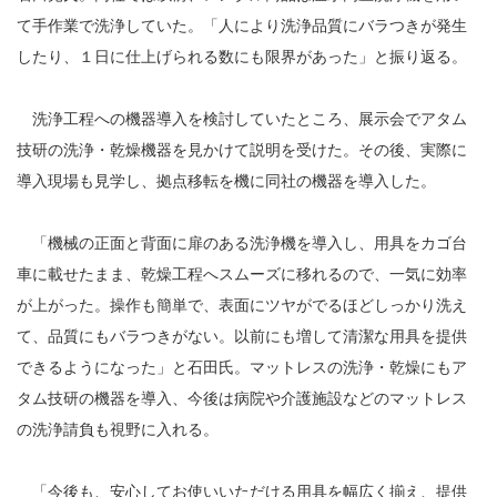
て手作業で洗浄していた。「人により洗浄品質にバラつきが発生
したり、１日に仕上げられる数にも限界があった」と振り返る。
洗浄工程への機器導入を検討していたところ、展示会でアタム
技研の洗浄・乾燥機器を見かけて説明を受けた。その後、実際に
導入現場も見学し、拠点移転を機に同社の機器を導入した。
「機械の正面と背面に扉のある洗浄機を導入し、用具をカゴ台
車に載せたまま、乾燥工程へスムーズに移れるので、一気に効率
が上がった。操作も簡単で、表面にツヤがでるほどしっかり洗え
て、品質にもバラつきがない。以前にも増して清潔な用具を提供
できるようになった」と石田氏。マットレスの洗浄・乾燥にもア
タム技研の機器を導入、今後は病院や介護施設などのマットレス
の洗浄請負も視野に入れる。
「今後も、安心してお使いいただける用具を幅広く揃え、提供