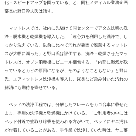
化・スピードアップを図っている」と、同社メディカル業務企画
部長の野口幹夫氏は話す。
マットレスでは、社内に先駆けて同センターでアタム技研の洗
浄・脱水機と乾燥機を導入した。「遠心力を利用した洗浄で、し
っかり洗えている。以前に比べて汚れが要因で廃棄するマットレ
スが大幅に減った」と野口氏は評価する。洗浄・乾燥させたマッ
トレスは、オゾン消毒後にビニール梱包する。「内部に湿気が残
っているとカビの原因になるが、そのようなこともない」と野口
氏。エアマットレス洗浄機も導入し、尿臭など染み付いた汚れの
解消にも期待を寄せている。
ベッドの洗浄工程では、分解したフレームをカゴ台車に載せた
まま、専用の洗浄機と乾燥機にかけている。「ご利用者の中には
ベッド付近で蚊取り線香を使われる方がいて、ベッドにヤニ汚れ
が付着していることがある。手作業で洗浄していた時は、ヤニ落