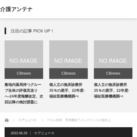
介護アンテナ
注目の記事 PICK UP！
CBnews
CBnews
CBnews
敷地内薬局持つグルー
個人立の無床診療所
個人立の無床診療所
プ全体の評価見送り
35％の黒字、22年度-
35％の黒字、22年度-
へ-24年度報酬改定、次
福祉医療機構調べ
福祉医療機構調べ
回以降の検討課題に
ホーム
ケアニュース
アタム技研 専用機器でメンテナンスの質向上
2022.06.29
ケアニュース