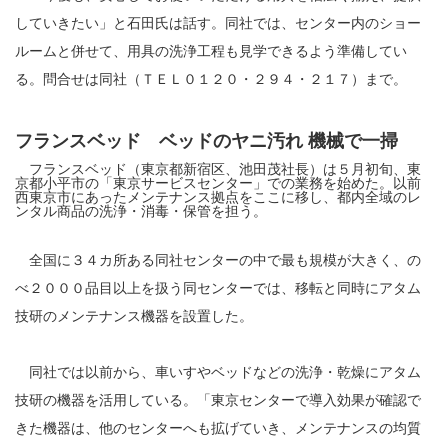
していきたい」と石田氏は話す。同社では、センター内のショー
ルームと併せて、用具の洗浄工程も見学できるよう準備してい
る。問合せは同社（ＴＥＬ０１２０・２９４・２１７）まで。
フランスベッド ベッドのヤニ汚れ 機械で一掃
フランスベッド（東京都新宿区、池田茂社長）は５月初旬、東
京都小平市の「東京サービスセンター」での業務を始めた。以前
西東京市にあったメンテナンス拠点をここに移し、都内全域のレ
ンタル商品の洗浄・消毒・保管を担う。
全国に３４カ所ある同社センターの中で最も規模が大きく、の
べ２０００品目以上を扱う同センターでは、移転と同時にアタム
技研のメンテナンス機器を設置した。
同社では以前から、車いすやベッドなどの洗浄・乾燥にアタム
技研の機器を活用している。「東京センターで導入効果が確認で
きた機器は、他のセンターへも拡げていき、メンテナンスの均質