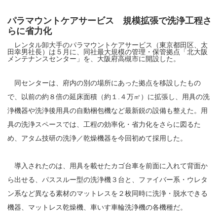
パラマウントケアサービス 規模拡張で洗浄工程さ
らに省力化
レンタル卸大手のパラマウントケアサービス（東京都田区、太
田幸男社長）は５月に、同社最大規模の管理・保管拠点「北大阪
メンテナンスセンター」を、大阪府高槻市に開設した。
同センターは、府内の別の場所にあった拠点を移設したもの
で、以前の約８倍の延床面積（約１.４万㎡）に拡張し、用具の洗
浄機器や洗浄後用具の自動梱包機など最新鋭の設備も整えた。用
具の洗浄スペースでは、工程の効率化・省力化をさらに図るた
め、アタム技研の洗浄／乾燥機器を今回初めて採用した。
導入されたのは、用具を載せたカゴ台車を前面に入れて背面か
ら出せる、パススルー型の洗浄機３台と、ファイバー系・ウレタ
ン系など異なる素材のマットレスを２枚同時に洗浄・脱水できる
機器、マットレス乾燥機、車いす車輪洗浄機の各機種だ。