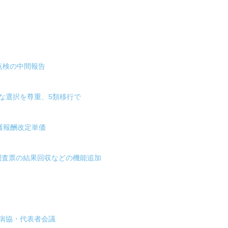
点検の中間報告
な選択を尊重、5類移行で
護報酬改定単価
版調査票の結果回収などの機能追加
病協・代表者会議