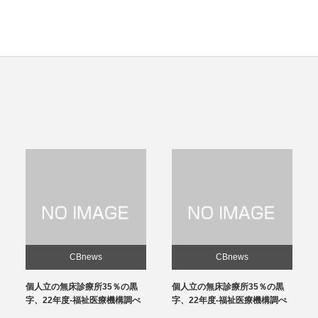
CBnews
CBnews
個人立の無床診療所35％の黒
感染対策向上加算、介護施設と
字、22年度-福祉医療機構調べ
の協力体制を要件化-24年度報
酬改定