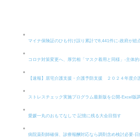
マイナ保険証のひも付け誤り累計で8,441件に-政府が総
コロナ対策変更へ、厚労相「マスク着用と同様」-主体的
【速報】居宅介護支援・介護予防支援 ２０２４年度介
ストレスチェック実施プログラム最新版を公開-Excel
愛媛一丸のおもてなしで 記憶に残る大会目指す
病院薬剤師確保、診療報酬対応なら調剤含め検討必要-日