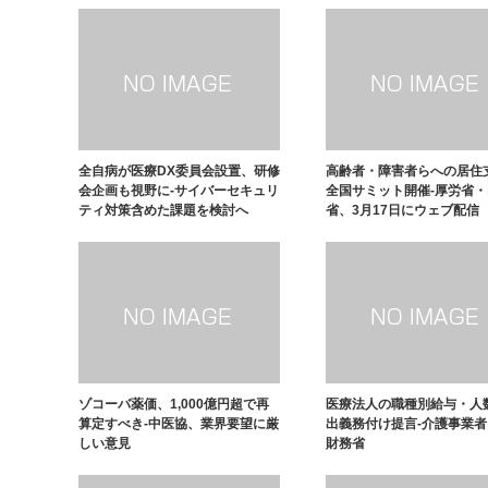
全自病が医療DX委員会設置、研修
高齢者・障害者らへの居住
会企画も視野に-サイバーセキュリ
全国サミット開催-厚労省
ティ対策含めた課題を検討へ
省、3月17日にウェブ配信
ゾコーバ薬価、1,000億円超で再
医療法人の職種別給与・人
算定すべき-中医協、業界要望に厳
出義務付け提言-介護事業
しい意見
財務省