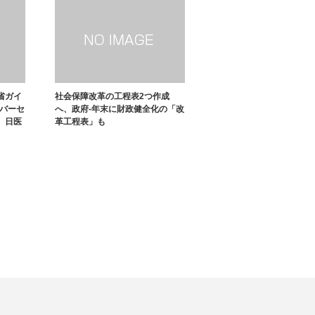
省ガイ
社会保障改革の工程表2つ作成
イバーセ
へ、政府-年末に財政健全化の「改
）日医
革工程表」も