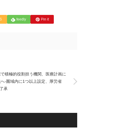
S
feedly
Pin it
宅で積極的役割担う機関、医療計画に
載へ-圏域内に1つ以上設定、厚労省
了承