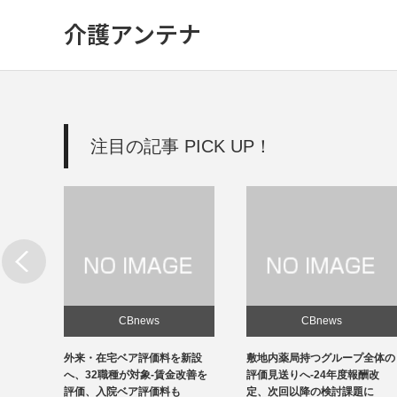
介護アンテナ
注目の記事 PICK UP！
CBnews
CBnews
新設
敷地内薬局持つグループ全体の
個人立の無床診療所35％の黒
改善を
評価見送りへ-24年度報酬改
字、22年度-福祉医療機構調べ
定、次回以降の検討課題に