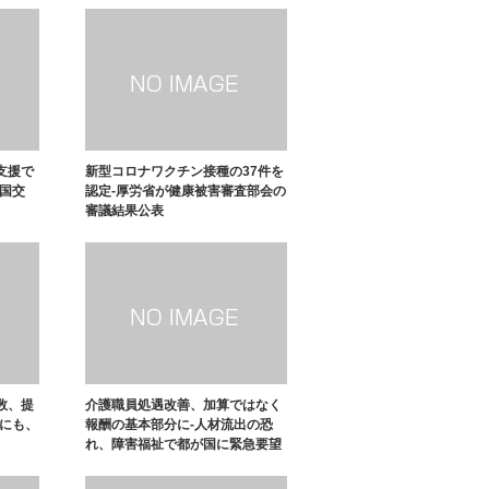
支援で
新型コロナワクチン接種の37件を
・国交
認定-厚労省が健康被害審査部会の
審議結果公表
数、提
介護職員処遇改善、加算ではなく
者にも、
報酬の基本部分に-人材流出の恐
れ、障害福祉で都が国に緊急要望