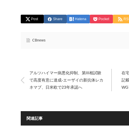
Post
Share
Hatena
Pocket
RS
CBnews
アルツハイマー病悪化抑制、第III相試験
在
で高度有意に達成-エーザイの新抗体レカ
記
ネマブ、日米欧で23年承認へ
WG
関連記事