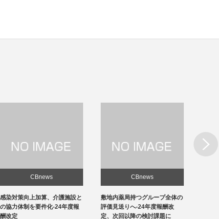
Next
CBnews
CBnews
敷地内薬局持つグループ全体の
急性期1の在院日数、支払側
東京の
評価見送りへ-24年度報酬改
「14日以内」主張-診療側「分
ロナ患
定、次回以降の検討課題に
化の前につぶれる」、公益裁定
超