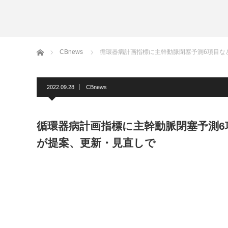
ホーム
CBnews
循環器病計画指標に主幹動脈閉塞予測6項目な
2022.09.28
CBnews
循環器病計画指標に主幹動脈閉塞予測6
が提案、更新・見直しで