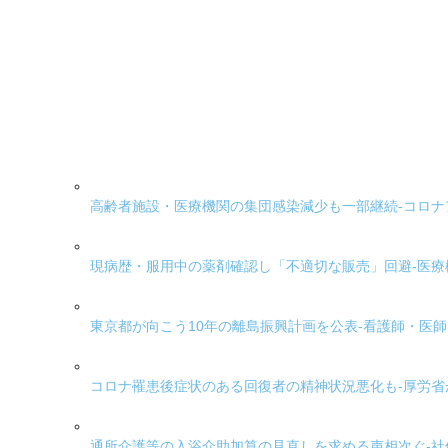
高齢者施設・医療機関の集団感染減少も一部継続-コロ
現病歴・服用中の薬剤確認し「不適切な販売」回避-医
東京都が向こう10年の離島振興計画を公表-看護師・医
コロナ罹患後症状のある回復者の精神状況悪化も-厚労
通所介護等の入浴介助加算の見直しを求める声相次ぐ-社