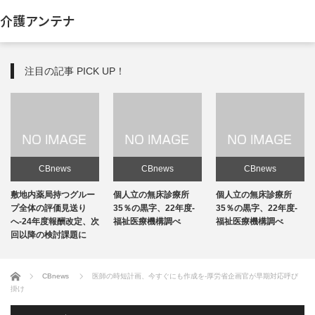
介護アンテナ
注目の記事 PICK UP！
CBnews
CBnews
CBnews
敷地内薬局持つグルー
個人立の無床診療所
個人立の無床診療所
プ全体の評価見送り
35％の黒字、22年度-
35％の黒字、22年度-
へ-24年度報酬改定、次
福祉医療機構調べ
福祉医療機構調べ
回以降の検討課題に
ホーム
CBnews
医師の時短計画、今すぐにも作成を-厚労省企画官が早期対応呼び
掛け