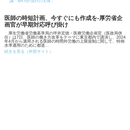
議「BA.5が流行の主体」
医師の時短計画、今すぐにも作成を-厚労省企
画官が早期対応呼び掛け
厚生労働省労働基準局の坪井宏徳・医療労働企画官（医政局併
任）は7日、医師の働き方改革をテーマに東京都内で講演し、2024
年4月から適用される医師の時間外労働の上限規制に関して、特例
水準適用のために都道…
続きを見る（外部サイト）