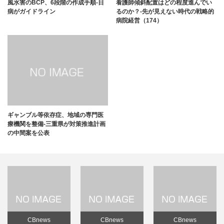
風水害のBCP、6段階の作成手順-日
看護師傾斜配置はどの程度進んでい
病がガイドライン
るのか？-先が見えない時代の戦略的
病院経営（174）
ギャンブル等依存症、地域の専門医
療機関を整備-三重県が対策推進計画
の中間案を公表
CBnews
CBnews
CBnews