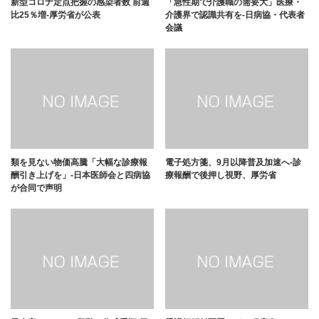
新型コロナ定点把握の感染者数 前週
「急性期で介護職の需要大」医療・
比25％増-厚労省が公表
介護界で認識共有を-日病協・代表者
会議
類を見ない物価高騰「大幅な診療報
電子処方箋、9月以降普及加速へ-診
酬引き上げを」-日本医師会と四病協
療報酬で後押し視野、厚労省
が合同で声明