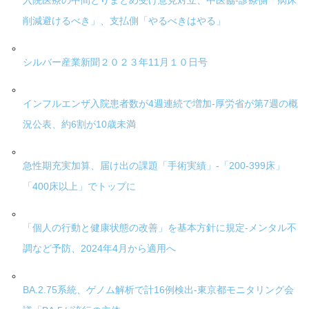
入院医療の中間とりまとめ受け意見対立、中医協-診療側「病床
削減避けるべき」、支払側「やるべきはやる」
シルバー産業新聞２０２３年11月１０日号
インフルエンザ入院患者数が4週連続で増加-厚労省が第7週の概
況公表、約6割が10歳未満
急性期充実加算、届け出の課題「手術実績」-「200-399床」
「400床以上」でトップに
「個人の行動と健康状態の改善」を基本方針に規定-メンタル不
調など予防、2024年4月から適用へ
BA.2.75系統、ゲノム解析で計16例検出-東京都モニタリング会