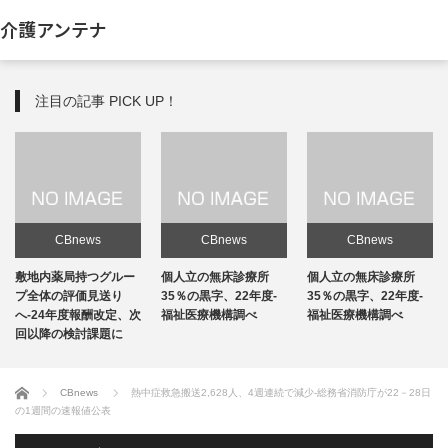
介護アンテナ
注目の記事 PICK UP！
CBnews
CBnews
CBnews
敷地内薬局持つグルー
個人立の無床診療所
個人立の無床診療所
プ全体の評価見送り
35％の黒字、22年度-
35％の黒字、22年度-
へ-24年度報酬改定、次
福祉医療機構調べ
福祉医療機構調べ
回以降の検討課題に
ホーム
CBnews
熱中症救急搬送2,628人、4週連続で減少-総務省消防庁が22－28日
の1週間の速報値公表