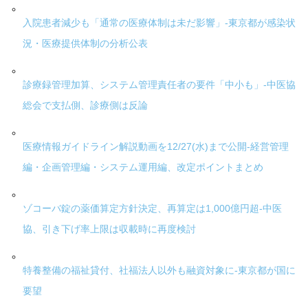
入院患者減少も「通常の医療体制は未だ影響」-東京都が感染状
況・医療提供体制の分析公表
診療録管理加算、システム管理責任者の要件「中小も」-中医協
総会で支払側、診療側は反論
医療情報ガイドライン解説動画を12/27(水)まで公開-経営管理
編・企画管理編・システム運用編、改定ポイントまとめ
ゾコーバ錠の薬価算定方針決定、再算定は1,000億円超-中医
協、引き下げ率上限は収載時に再度検討
特養整備の福祉貸付、社福法人以外も融資対象に-東京都が国に
要望