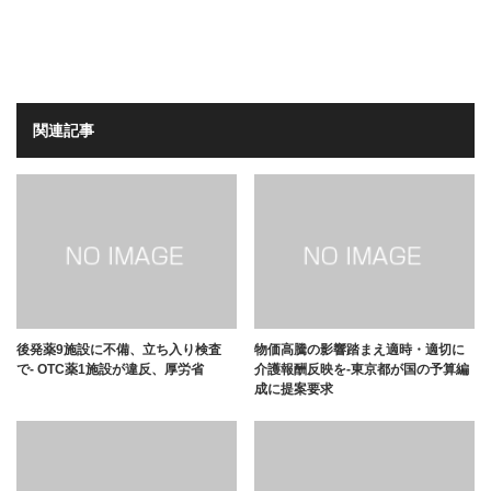
関連記事
後発薬9施設に不備、立ち入り検査
物価高騰の影響踏まえ適時・適切に
で- OTC薬1施設が違反、厚労省
介護報酬反映を-東京都が国の予算編
成に提案要求