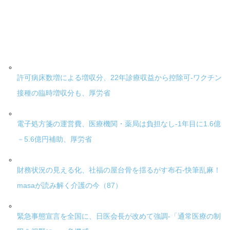
許可病床数増による増収分、22年診療収益から控除可-ワクチン
接種の臨時増収分も、厚労省
電子処方箋の運営費、医療機関・薬局は負担なし-1年目に1.6億
－5.6億円補助、厚労省
財務状況の見える化、社福の屋台骨を揺るがす布石-快筆乱麻！
masaが読み解く介護の今（87）
緊急事態宣言を全国に、日医会長が改めて強調-「通常医療の制