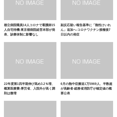
都立病院職員14人コロナで看護師15
副反応疑い報告基準に「熱性けいれ
人自宅待機-東京都病院経営本部が発
ん」追加へ-コロナワクチン接種後7
表、診療体制に影響なし
日以内の発症
22年度第1四半期伸び高め3.2％増、
6月の熱中症搬送1万5969人、半数超
概算医療費-厚労省、入院外が高く調
が高齢者-総務省消防庁が確定値の概
剤は微増
要公表