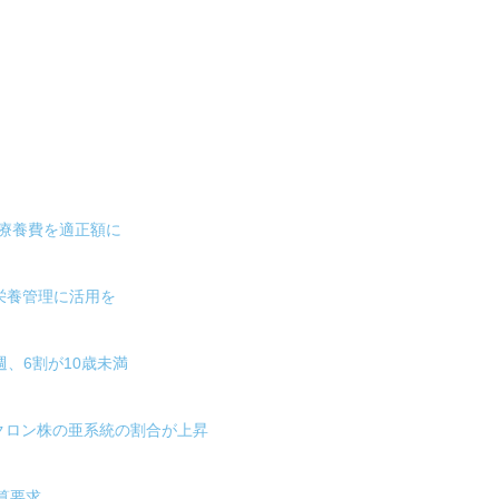
療養費を適正額に
栄養管理に活用を
週、6割が10歳未満
クロン株の亜系統の割合が上昇
算要求