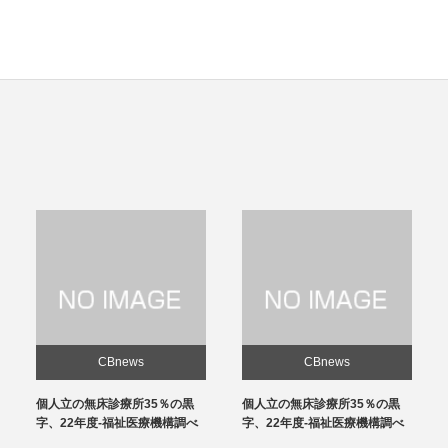
CBnews
CBnews
個人立の無床診療所35％の黒
感染対策向上加算、介護施設と
字、22年度-福祉医療機構調べ
の協力体制を要件化-24年度報
酬改定