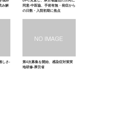
を強み
DPC見直し、厚労省論点の方向に
読み解
同意-中医協、手術有無・発症から
の日数・入院初期に焦点
難しさ-
第4次募集を開始、感染症対策実
地研修-厚労省