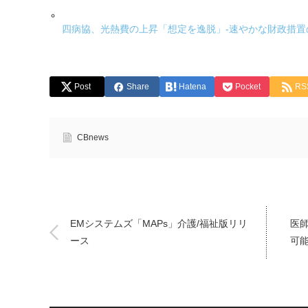
四病協、光熱費の上昇「想定を逸脱」-速やかな財政措置
Post
Share
Hatena
Pocket
RS
CBnews
EMシステムズ「MAPs」介護/福祉版リリ
医
ース
可能