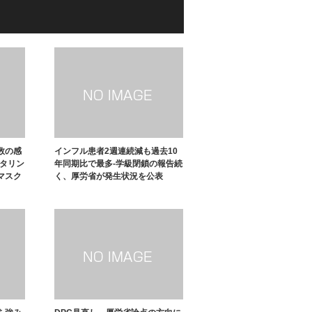
数の感
インフル患者2週連続減も過去10
ニタリン
年同期比で最多-学級閉鎖の報告続
マスク
く、厚労省が発生状況を公表