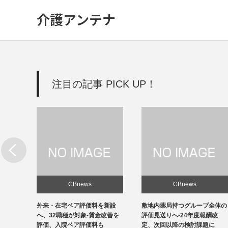
介護アンテナ
注目の記事 PICK UP！
CBnews
CBnews
新設
敷地内薬局持つグループ全体の
個人立の無床診療所35％の黒
改善を
評価見送りへ-24年度報酬改
字、22年度-福祉医療機構調べ
定、次回以降の検討課題に