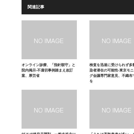
関連記事
オンライン診療、「指針順守」と
検査を迅速に受けられず多
院内掲示-不適切事例踏まえ改訂
染者潜在の可能性-東京モ
案、厚労省
グ会議専門家意見、不織布
を