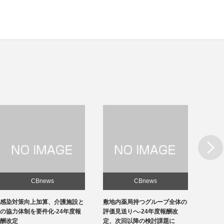
Next
CBnews
CBnews
敷地内薬局持つグループ全体の
急性期1の在院日数、支払側
東京の
評価見送りへ-24年度報酬改
「14日以内」主張-診療側「分
ロナ患
定、次回以降の検討課題に
化の前につぶれる」、公益裁定
超