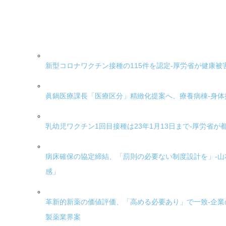
新型コロナワクチン接種の115件を認定-厚労省が健康
眞鍋医療課長「医療区分」精緻化提案へ、療養病棟-身
乳幼児ワクチン1回目接種は23年1月13日まで-厚労省
病床確保の協定締結、「罰則の必要ない制度設計を」-山
感」
革新的新薬の価値評価、「高める必要あり」で一致-企
製薬業界案