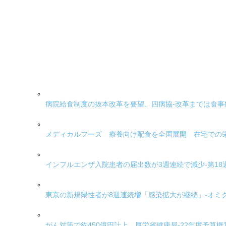
病院給食制度の抜本改革を要望、四病協-改革までは食事
メディカルフーズ 療養向け配食を全国展開 在宅での
インフルエンザ入院患者の届出数が3週連続で減少-第18
東京の新規陽性者が8週連続増「感染拡大が継続」-オミ
がん対策で約450億円計上、厚労省健康局-22年度予算概