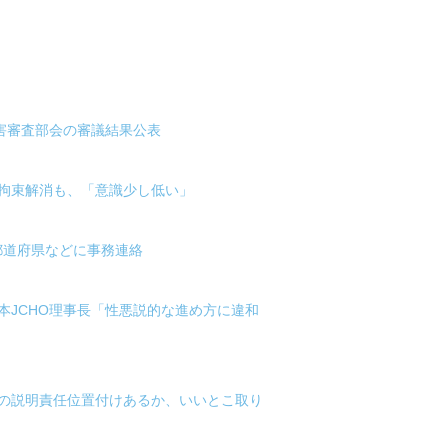
被害審査部会の審議結果公表
体拘束解消も、「意識少し低い」
が都道府県などに事務連絡
本JCHO理事長「性悪説的な進め方に違和
業の説明責任位置付けあるか、いいとこ取り