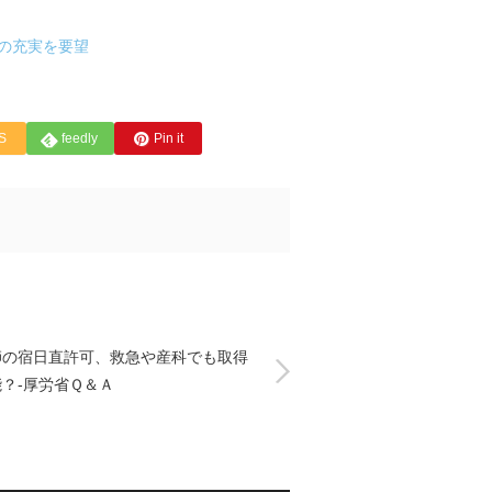
の充実を要望
S
feedly
Pin it
師の宿日直許可、救急や産科でも取得
？-厚労省Ｑ＆Ａ