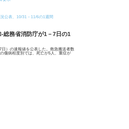
表、10/31－11/6の1週間
加-総務省消防庁が1－7日の1
7日）の速報値を公表した。救急搬送者数
診時の傷病程度別では、死亡が5人、重症が