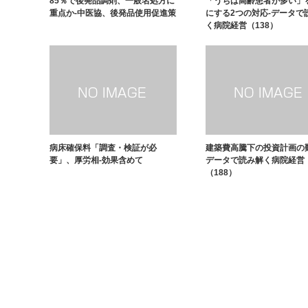
85％で後発品調剤、一般名処方に
「うちは高齢患者が多い」
重点か-中医協、後発品使用促進策
にする2つの対応-データで
く病院経営（138）
病床確保料「調査・検証が必
建築費高騰下の投資計画の
要」、厚労相-効果含めて
データで読み解く病院経営
（188）