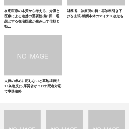
在宅医療の本質から考える、介護と
財務省、診療所の初・再診料引き下
医療による連携の重要性-第1回 理
げを主張-報酬本体のマイナス改定も
想とする在宅医療が生み出す信頼と
効…
火葬の求めに応じないと墓地埋葬法
13条違反に-厚労省がコロナ死者対応
で事務連絡