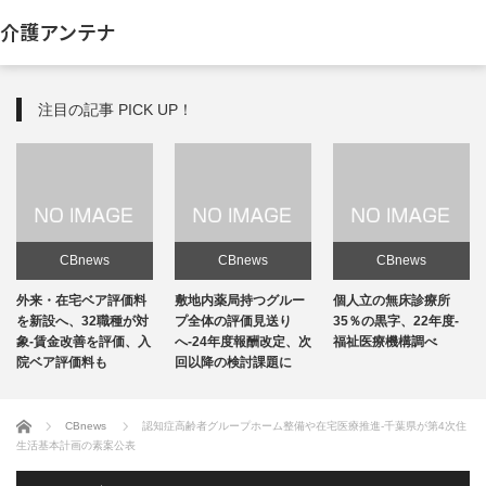
介護アンテナ
注目の記事 PICK UP！
CBnews
CBnews
CBnews
敷地内薬局持つグルー
個人立の無床診療所
個人立の無床診療所
プ全体の評価見送り
35％の黒字、22年度-
35％の黒字、22年度-
へ-24年度報酬改定、次
福祉医療機構調べ
福祉医療機構調べ
回以降の検討課題に
ホーム
CBnews
認知症高齢者グループホーム整備や在宅医療推進-千葉県が第4次住
生活基本計画の素案公表