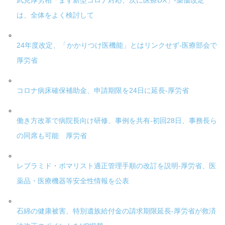
武見厚労相「まず新型コロナ対応、次に医療DX」-薬価改定
は、全体をよく検討して
24年度改定、「かかりつけ医機能」とはリンクせず-医療部会で
厚労省
コロナ病床確保補助金、申請期限を24日に延長-厚労省
働き方改革で病院長向け研修、事例を共有-初回28日、事務長ら
の同席も可能 厚労省
レブラミド・ポマリスト適正管理手順の改訂を説明-厚労省、医
薬品・医療機器等安全性情報を公表
石綿の健康被害、特別遺族給付金の請求期限延長-厚労省が救済