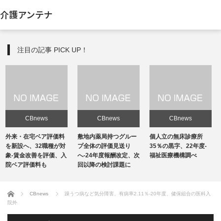
介護アンテナ
注目の記事 PICK UP！
CBnews
CBnews
CBnews
敷地内薬局持つグルー
個人立の無床診療所
個人立の無床診療所
プ全体の評価見送り
35％の黒字、22年度-
35％の黒字、22年度-
へ-24年度報酬改定、次
福祉医療機構調べ
福祉医療機構調べ
回以降の検討課題に
ホーム
CBnews
躁うつ病など気分障害、有病率2.11％-20年度、健保組合の医科入
院外