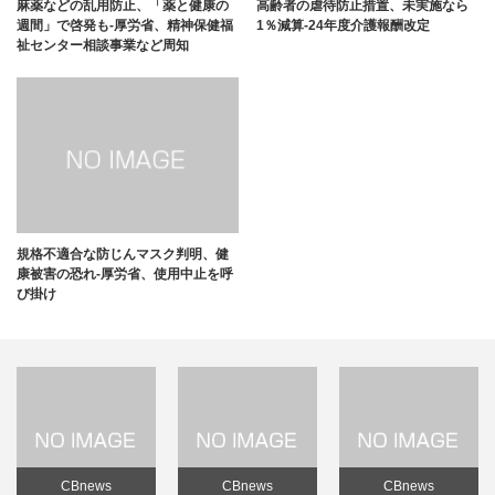
麻薬などの乱用防止、「薬と健康の
高齢者の虐待防止措置、未実施なら
週間」で啓発も-厚労省、精神保健福
1％減算-24年度介護報酬改定
祉センター相談事業など周知
規格不適合な防じんマスク判明、健
康被害の恐れ-厚労省、使用中止を呼
び掛け
CBnews
CBnews
CBnews