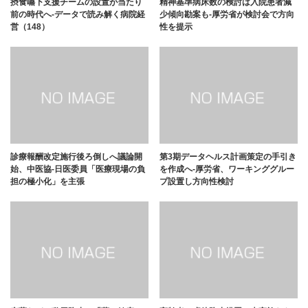
摂食嚥下支援チームの設置が当たり
精神基準病床数の検討は入院患者減
前の時代へ-データで読み解く病院経
少傾向勘案も-厚労省が検討会で方向
営（148）
性を提示
診療報酬改定施行後ろ倒しへ議論開
第3期データヘルス計画策定の手引き
始、中医協-日医委員「医療現場の負
を作成へ-厚労省、ワーキンググルー
担の極小化」を主張
プ設置し方向性検討