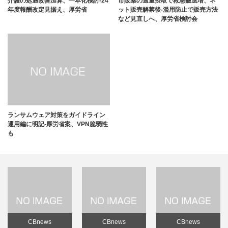
介護の処遇改善加算、一本化検討-24
市販薬の過量摂取で救急搬送増、ネ
年度報酬改定見据え、厚労省
ット販売解禁後-濫用防止で販売方法
など見直しへ、厚労省検討会
ランサムウェア対策をガイドライン
運用編に明記-厚労省案、VPN脆弱性
も
CBnews
CBnews
CBnews