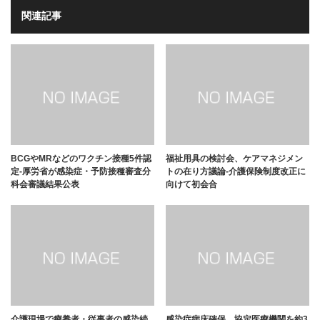
関連記事
BCGやMRなどのワクチン接種5件認
福祉用具の検討会、ケアマネジメン
定-厚労省が感染症・予防接種審査分
トの在り方議論-介護保険制度改正に
科会審議結果公表
向けて初会合
介護現場で療養者・従事者の感染続
感染症病床確保、協定医療機関を約3