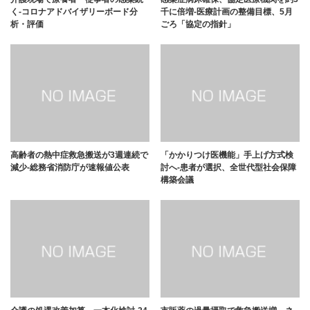
く-コロナアドバイザリーボード分
千に倍増-医療計画の整備目標、5月
析・評価
ごろ「協定の指針」
高齢者の熱中症救急搬送が3週連続で
「かかりつけ医機能」手上げ方式検
減少-総務省消防庁が速報値公表
討へ-患者が選択、全世代型社会保障
構築会議