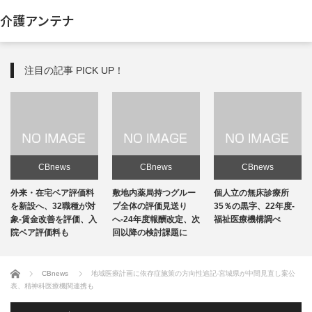
介護アンテナ
注目の記事 PICK UP！
CBnews
CBnews
CBnews
敷地内薬局持つグルー
個人立の無床診療所
個人立の無床診療所
プ全体の評価見送り
35％の黒字、22年度-
35％の黒字、22年度-
へ-24年度報酬改定、次
福祉医療機構調べ
福祉医療機構調べ
回以降の検討課題に
ホーム
CBnews
地域医療計画に依存症施策の方向性追記-宮城県が中間見直し案公
表、精神科医療機関連携も