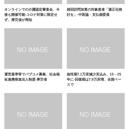
オンラインでの介護認定審査会、今
頻回訪問加算の対象患者「適正化検
後も開催可能-コロナ対策に限定せ
討を」-中医協・支払側委員
ず、厚労省が周知
運営基準等でパブコメ募集、社会福
急性期7.1万床減少見込み、15－25
祉連携推進法人制度-厚労省
年に-回復期は7.9万床増、全国ベー
スで