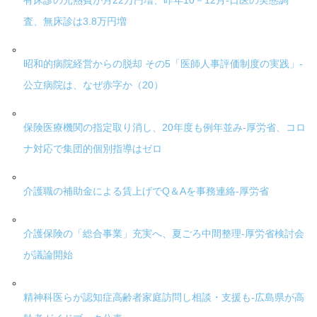
有床診の光熱費が月22万円増、昨年10－12月-日医の実態調
査、無床診は3.8万円増
昭和的病院経営からの脱却 その5「医師人事評価制度の実践」-
公立病院は、なぜ赤字か（20）
保険医療機関の指定取り消し、20年度も例年並み-厚労省、コロ
ナ対応で集団的個別指導はゼロ
介護職の補助金による賃上げでQ＆Aを事務連絡-厚労省
介護保険の「総合事業」充実へ、夏ごろ中間整理-厚労省検討会
が議論開始
精神科医らが認知症高齢者家庭訪問し相談・支援も-広島県が高