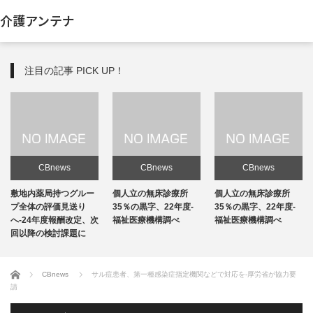
介護アンテナ
注目の記事 PICK UP！
CBnews
CBnews
CBnews
敷地内薬局持つグルー
個人立の無床診療所
個人立の無床診療所
プ全体の評価見送り
35％の黒字、22年度-
35％の黒字、22年度-
へ-24年度報酬改定、次
福祉医療機構調べ
福祉医療機構調べ
回以降の検討課題に
ホーム
CBnews
サル痘患者、第一種感染症指定機関などで対応を-厚労省が協力要
請