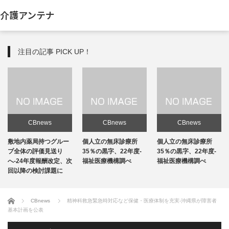
介護アンテナ
注目の記事 PICK UP！
CBnews
CBnews
CBnews
敷地内薬局持つグルー
個人立の無床診療所
個人立の無床診療所
プ全体の評価見送り
35％の黒字、22年度-
35％の黒字、22年度-
へ-24年度報酬改定、次
福祉医療機構調べ
福祉医療機構調べ
回以降の検討課題に
ホーム
CBnews
精神科救急緊急時対応など保健・医療体制を充実-沖縄県が障害者
基本計画を公表