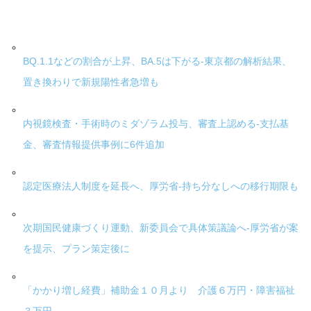
BQ.1.1などの割合が上昇、BA.5は下がる-東京都の解析結果、
置き換わりで新規陽性者急増も
内視鏡検査・手術時のミダゾラム投与、審査上認める-支払基
金、審査情報提供事例に6件追加
認定医療法人制度を延長へ、厚労省-持ち分なしへの移行期限も
次期国民健康づくり運動、新委員会で具体策議論へ-厚労省が案
を提示、プラン策定後に
「かかり増し経費」補助金１０月より 介護６万円・障害福祉