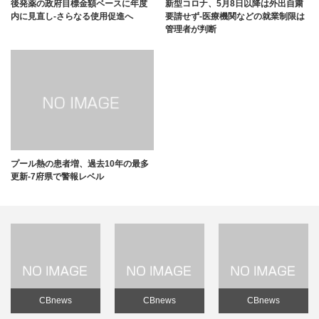
後発薬の政府目標金額ベースに年度
新型コロナ、5月8日以降は外出自粛
内に見直し-さらなる使用促進へ
要請せず-医療機関などの就業制限は
管理者が判断
プール熱の患者増、過去10年の最多
更新-7府県で警報レベル
CBnews
CBnews
CBnews