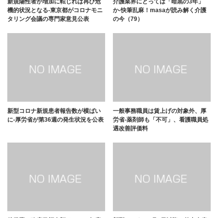
新規陽性者が増加に転じれば再び危
介護業界にとっては「暗黒の3年」
機的状況となる-東京都がコロナモニ
か-快筆乱麻！masaが読み解く介護
タリング会議の専門家意見公表
の今（79）
新型コロナ新規患者報告数が横ばい
一般事務職員は賃上げの対象外、厚
に-厚労省が第36週の発生状況を公表
労省-薬剤師も「不可」、看護職員処
遇改善評価料