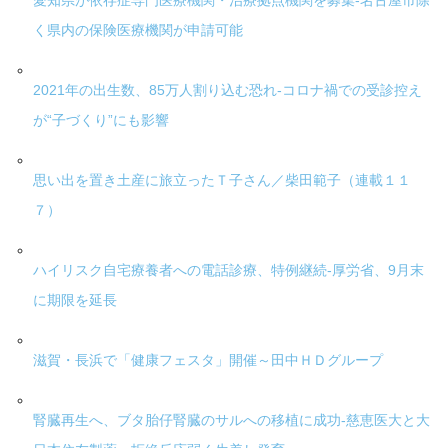
愛知県が依存症専門医療機関・治療拠点機関を募集-名古屋市除
く県内の保険医療機関が申請可能
2021年の出生数、85万人割り込む恐れ-コロナ禍での受診控え
が“子づくり”にも影響
思い出を置き土産に旅立ったＴ子さん／柴田範子（連載１１
７）
ハイリスク自宅療養者への電話診療、特例継続-厚労省、9月末
に期限を延長
滋賀・長浜で「健康フェスタ」開催～田中ＨＤグループ
腎臓再生へ、ブタ胎仔腎臓のサルへの移植に成功-慈恵医大と大