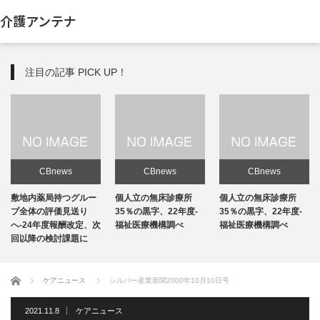
介護アンテナ
注目の記事 PICK UP！
CBnews
CBnews
CBnews
敷地内薬局持つグルー
個人立の無床診療所
個人立の無床診療所
プ全体の評価見送り
35％の黒字、22年度-
35％の黒字、22年度-
へ-24年度報酬改定、次
福祉医療機構調べ
福祉医療機構調べ
回以降の検討課題に
ホーム
ケアニュース
シルバー産業新聞2000年10月10日号
2021.11.8
ケアニュース