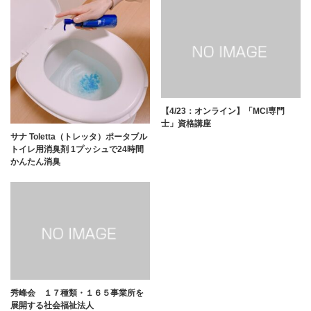
【4/23：オンライン】「MCI専門
士」資格講座
サナ Toletta（トレッタ）ポータブル
トイレ用消臭剤 1プッシュで24時間
かんたん消臭
秀峰会 １７種類・１６５事業所を
展開する社会福祉法人