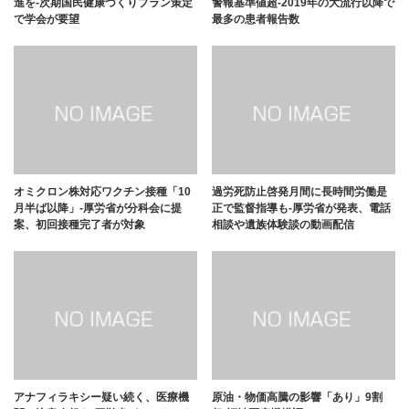
進を-次期国民健康づくりプラン策定
警報基準値超-2019年の大流行以降で
で学会が要望
最多の患者報告数
オミクロン株対応ワクチン接種「10
過労死防止啓発月間に長時間労働是
月半ば以降」-厚労省が分科会に提
正で監督指導も-厚労省が発表、電話
案、初回接種完了者が対象
相談や遺族体験談の動画配信
アナフィラキシー疑い続く、医療機
原油・物価高騰の影響「あり」9割