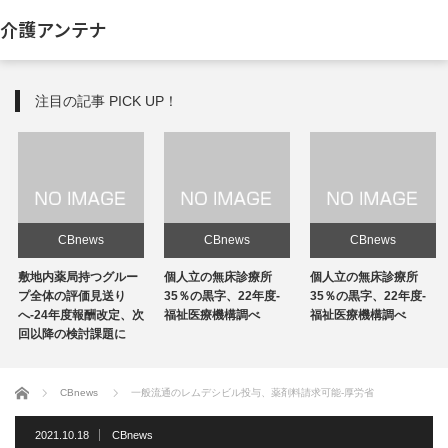
介護アンテナ
注目の記事 PICK UP！
CBnews
CBnews
CBnews
敷地内薬局持つグルー
個人立の無床診療所
個人立の無床診療所
プ全体の評価見送り
35％の黒字、22年度-
35％の黒字、22年度-
へ-24年度報酬改定、次
福祉医療機構調べ
福祉医療機構調べ
回以降の検討課題に
ホーム
CBnews
一般流通のレムデシビル投与、薬剤料請求可能-厚労省
2021.10.18
CBnews