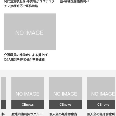
関に注意喚起を-厚労省がコロナワク
超-福祉医療機構調べ
チン接種対応で事務連絡
介護職員の補助金による賃上げ、
Q&A第3弾-厚労省が事務連絡
CBnews
CBnews
CBnews
敷地内薬局持つグルー
個人立の無床診療所
個人立の無床診療所