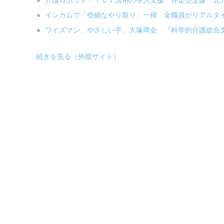
介護ロボット・ＩＣＴ活用の導入支援 伴走型支援「北
インカムで「些細なやり取り」一掃 全職員がリアルタ
ワイズマン、やさしい手、大塚商会 『科学的介護総合支
続きを見る（外部サイト）