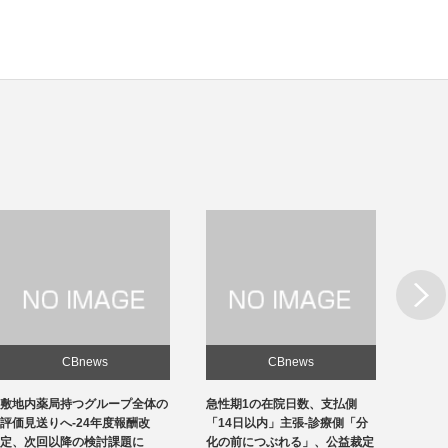
Next
CBnews
CBnews
敷地内薬局持つグループ全体の
急性期1の在院日数、支払側
東京の
評価見送りへ-24年度報酬改
「14日以内」主張-診療側「分
ロナ患
定、次回以降の検討課題に
化の前につぶれる」、公益裁定
超