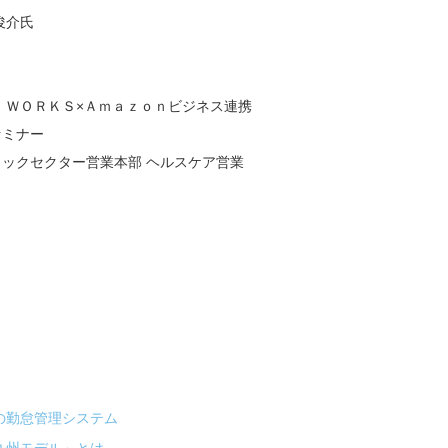
俊介氏
 ＷＯＲＫＳ×Ａｍａｚｏｎビジネス連携
セミナー
ックセクター営業本部 ヘルスケア営業
の勤怠管理システム