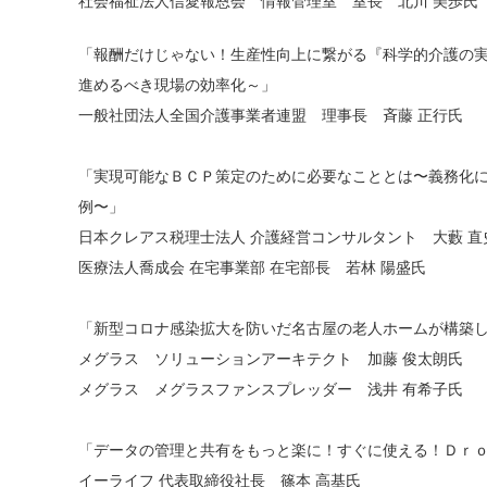
社会福祉法人信愛報恩会 情報管理室 室長 北川 美歩氏
「報酬だけじゃない！生産性向上に繋がる『科学的介護の
進めるべき現場の効率化～」
一般社団法人全国介護事業者連盟 理事長 斉藤 正行氏
「実現可能なＢＣＰ策定のために必要なこととは〜義務化
例〜」
日本クレアス税理士法人 介護経営コンサルタント 大藪 直
医療法人喬成会 在宅事業部 在宅部長 若林 陽盛氏
「新型コロナ感染拡大を防いだ名古屋の老人ホームが構築
メグラス ソリューションアーキテクト 加藤 俊太朗氏
メグラス メグラスファンスプレッダー 浅井 有希子氏
「データの管理と共有をもっと楽に！すぐに使える！Ｄｒｏ
イーライフ 代表取締役社長 篠本 高基氏