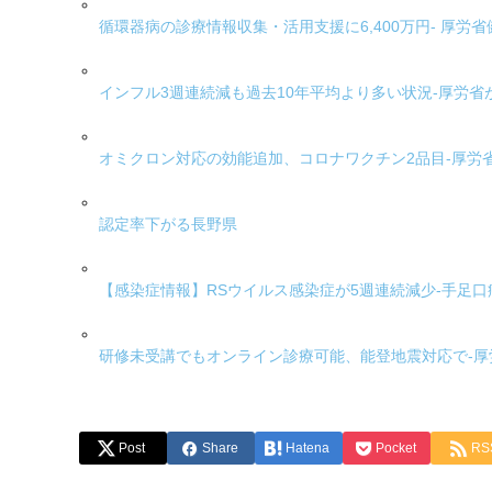
循環器病の診療情報収集・活用支援に6,400万円- 厚労
インフル3週連続減も過去10年平均より多い状況-厚労省
オミクロン対応の効能追加、コロナワクチン2品目-厚労
認定率下がる長野県
【感染症情報】RSウイルス感染症が5週連続減少-手足
研修未受講でもオンライン診療可能、能登地震対応で-厚
Post
Share
Hatena
Pocket
RS