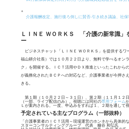
介護報酬改定、施行後ろ倒しに賛否-引き続き議論、社保
ＬＩＮＥ ＷＯＲＫＳ 「介護の新常識」
ー
ビジネスチャット「ＬＩＮＥ ＷＯＲＫＳ」を提供するワ
福山耕介社長）では１０月２２日より、無料で学べるオン
ク」を開催する。ＩＣＴ活用やＤＸ推進といったこれから
が義務化されたＢＣＰへの対応など、介護事業者が今押さ
きる。
第１期（１０月２２日～３１日）、第２期（１１月１２日
（一部、ライブ配信のみ）。視聴には同社の
専用フォーム
Ｌが案内される。一度、申込みをすれば１、２期を通して
予定されている主なプログラム（一部抜粋）
「介護事業者のＩＣＴ活用～現場運営のホンネから具体的
スターコンサルティンググループ 代表 糠谷 和弘氏