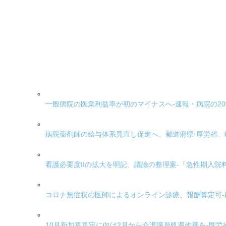
一般病院の医業利益率が初のマイナスへ-速報・病院の2
病院薬剤師の給与体系見直し促進へ、都道府県-厚労省
看護必要度IIの拡大を明記、議論の整理案-「急性期入院料
コロナ無症状の医師によるオンライン診療、報酬算定可-
10月新加算算定に向け2月から介護職員処遇改善を-厚労