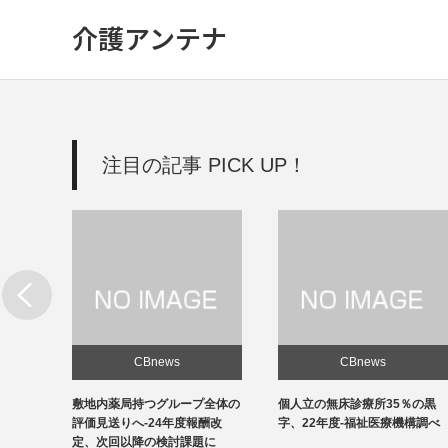
介護アンテナ
注目の記事 PICK UP！
CBnews
CBnews
新設
敷地内薬局持つグループ全体の
個人立の無床診療所35％の黒
改善を
評価見送りへ-24年度報酬改
字、22年度-福祉医療機構調べ
定、次回以降の検討課題に