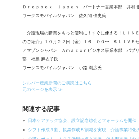
Ｄｒｏｐｂｏｘ Ｊａｐａｎ パートナー営業本部 井村 
ワークスモバイルジャパン 佐久間 佳史氏
「介護現場の購買をもっと便利に！すぐに使える！ＬＩＮＥ
のご紹介」
１０月２２日（金）１６：００〜 ※ＬＩＶＥ
アマゾンジャパン Ａｍａｚｏｎビジネス事業本部 パブリ
部 福島 麻衣子氏
ワークスモバイルジャパン 小路 剛広氏
シルバー産業新聞のご購読はこちら
元のページを表示 ≫
関連する記事
日本ケアテック協会、設立記念総会とフォーラムを開催
シフト作成３割、帳票作成５割減を実現 介護事業特化