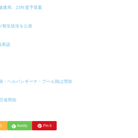
省健康局、23年度予算案
が発生状況を公表
省承認
口病・ヘルパンギーナ・プール熱は増加
労省周知
S
feedly
Pin it