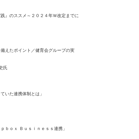
実践』のススメ～２０２４年Ｗ改定までに
に備えたポイント／健育会グループの実
史氏
していた連携体制とは」
ｐｂｏｘ Ｂｕｓｉｎｅｓｓ連携」