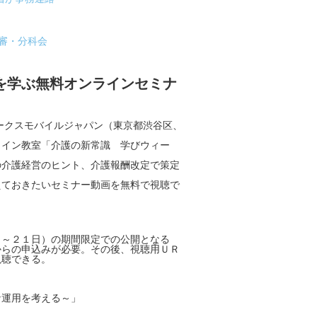
審・分科会
を学ぶ無料オンラインセミナ
ークスモバイルジャパン（東京都渋谷区、
ライン教室「介護の新常識 学びウィー
の介護経営のヒント、介護報酬改定で策定
えておきたいセミナー動画を無料で視聴で
～２１日）の期間限定での公開となる
からの申込みが必要。その後、視聴用ＵＲ
視聴できる。
な運用を考える～」