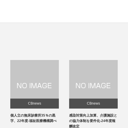
CBnews
CBnews
個人立の無床診療所35％の黒
感染対策向上加算、介護施設と
字、22年度-福祉医療機構調べ
の協力体制を要件化-24年度報
酬改定