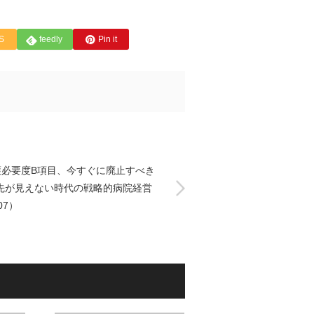
S
feedly
Pin it
護必要度B項目、今すぐに廃止すべき
-先が見えない時代の戦略的病院経営
07）