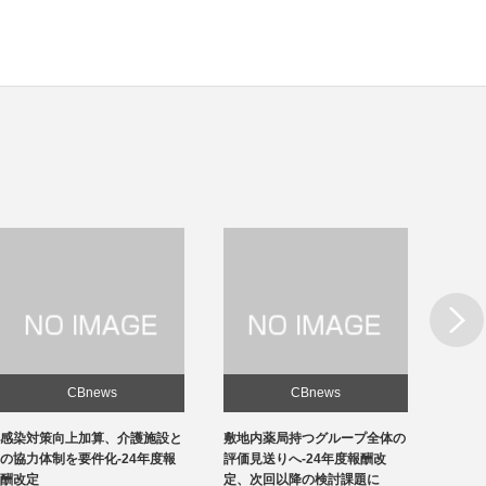
Next
CBnews
CBnews
敷地内薬局持つグループ全体の
急性期1の在院日数、支払側
東京の
評価見送りへ-24年度報酬改
「14日以内」主張-診療側「分
ロナ患
定、次回以降の検討課題に
化の前につぶれる」、公益裁定
超