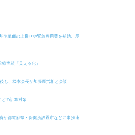
-基準単価の上乗せや緊急雇用費を補助、厚
、診療実績「見える化」
行後も、松本会長が加藤厚労相と会談
などの計算対象
労省が都道府県・保健所設置市などに事務連