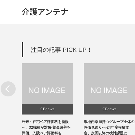
介護アンテナ
注目の記事 PICK UP！
CBnews
CBnews
新設
敷地内薬局持つグループ全体の
個人立の無床診療所35％の黒
改善を
評価見送りへ-24年度報酬改
字、22年度-福祉医療機構調べ
定、次回以降の検討課題に