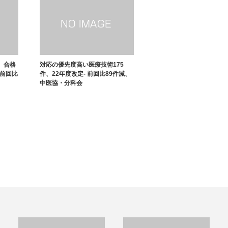
、合格
対応の優先度高い医療技術175
、前回比
件、22年度改定- 前回比89件減、
中医協・分科会