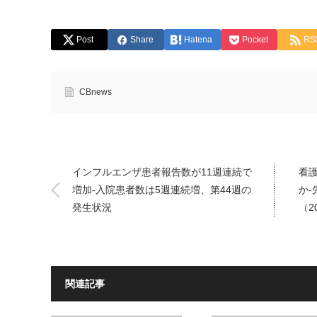
Post
Share
Hatena
Pocket
RS
CBnews
インフルエンザ患者報告数が11週連続で
看
増加-入院患者数は5週連続増、第44週の
か
発生状況
（2
関連記事