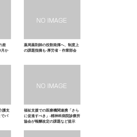
の差
薬局薬剤師の役割発揮へ、制度上
0月か
の課題指摘も-厚労省・作業部会
介護支
福祉支援での医療機関連携「さら
までパ
に促進すべき」-精神科病院診療所
協会が報酬改定の課題など提示