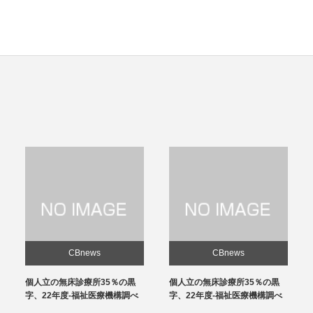
CBnews
CBnews
個人立の無床診療所35％の黒
感染対策向上加算、介護施設と
字、22年度-福祉医療機構調べ
の協力体制を要件化-24年度報
酬改定