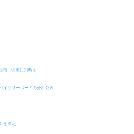
担増、慎重に判断を
ドバイザリーボードの分析公表
針を決定