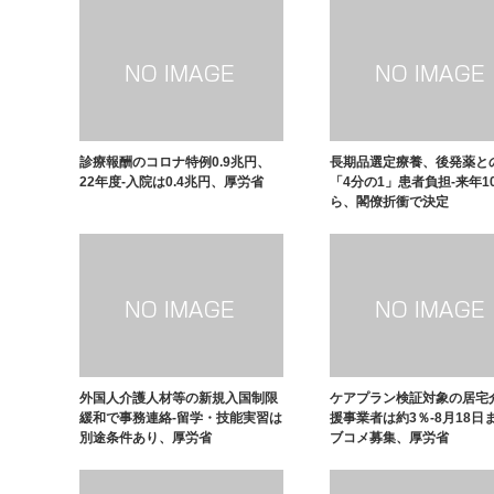
診療報酬のコロナ特例0.9兆円、
長期品選定療養、後発薬と
22年度-入院は0.4兆円、厚労省
「4分の1」患者負担-来年1
ら、閣僚折衝で決定
外国人介護人材等の新規入国制限
ケアプラン検証対象の居宅
緩和で事務連絡-留学・技能実習は
援事業者は約3％-8月18日
別途条件あり、厚労省
ブコメ募集、厚労省