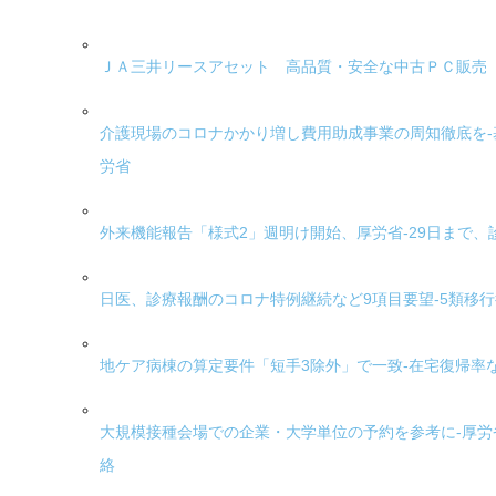
ＪＡ三井リースアセット 高品質・安全な中古ＰＣ販売
介護現場のコロナかかり増し費用助成事業の周知徹底を
労省
外来機能報告「様式2」週明け開始、厚労省-29日まで
日医、診療報酬のコロナ特例継続など9項目要望-5類移
地ケア病棟の算定要件「短手3除外」で一致-在宅復帰率
大規模接種会場での企業・大学単位の予約を参考に-厚
絡