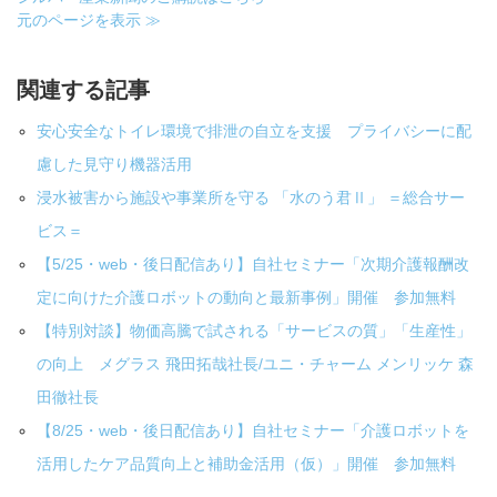
元のページを表示 ≫
関連する記事
安心安全なトイレ環境で排泄の自立を支援 プライバシーに配
慮した見守り機器活用
浸水被害から施設や事業所を守る 「水のう君Ⅱ」 ＝総合サー
ビス＝
【5/25・web・後日配信あり】自社セミナー「次期介護報酬改
定に向けた介護ロボットの動向と最新事例」開催 参加無料
【特別対談】物価高騰で試される「サービスの質」「生産性」
の向上 メグラス 飛田拓哉社長/ユニ・チャーム メンリッケ 森
田徹社長
【8/25・web・後日配信あり】自社セミナー「介護ロボットを
活用したケア品質向上と補助金活用（仮）」開催 参加無料