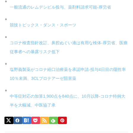
一般流通のレムデシビル投与、薬剤料請求可能-厚労省
競技トピックス・ダンス・スポーツ
コロナ検査指針改訂、鼻腔ぬぐい液は有用な検体-厚労省、医療
従事者への暴露リスク低下
塩野義製薬がコロナ経口治療薬を承認申請-投与4日目の陽性率
10％未満、3CLプロテアーゼ阻害薬
中等症対応の加算1,900点を840点に、10月以降-コロナ特例大
半を大幅減、中医協了承