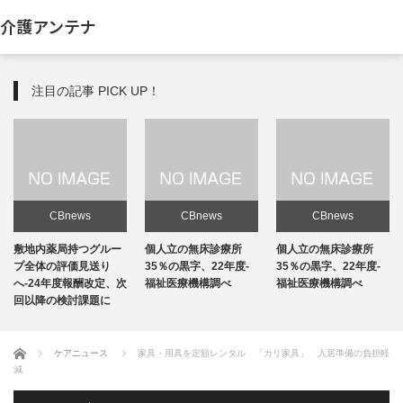
介護アンテナ
注目の記事 PICK UP！
CBnews
CBnews
CBnews
敷地内薬局持つグルー
個人立の無床診療所
個人立の無床診療所
プ全体の評価見送り
35％の黒字、22年度-
35％の黒字、22年度-
へ-24年度報酬改定、次
福祉医療機構調べ
福祉医療機構調べ
回以降の検討課題に
ホーム
ケアニュース
家具・用具を定額レンタル 「カリ家具」 入居準備の負担軽
減