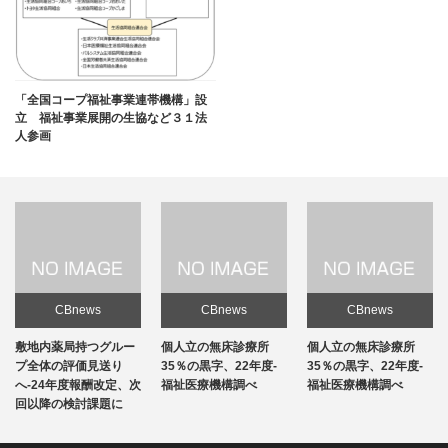
「全国コープ福祉事業連帯機構」設
立 福祉事業展開の生協など３１法
人参画
CBnews
CBnews
CBnews
敷地内薬局持つグルー
個人立の無床診療所
個人立の無床診療所
プ全体の評価見送り
35％の黒字、22年度-
35％の黒字、22年度-
へ-24年度報酬改定、次
福祉医療機構調べ
福祉医療機構調べ
回以降の検討課題に