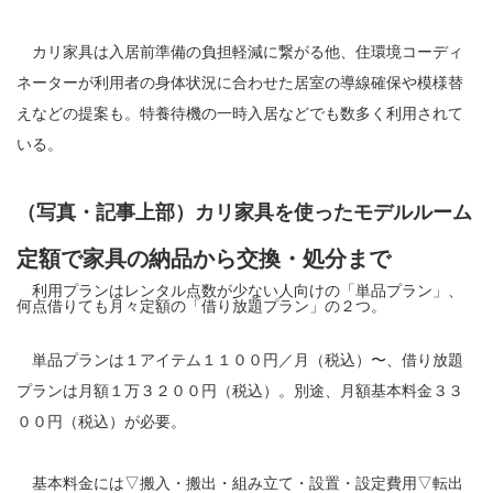
カリ家具は入居前準備の負担軽減に繋がる他、住環境コーディ
ネーターが利用者の身体状況に合わせた居室の導線確保や模様替
えなどの提案も。特養待機の一時入居などでも数多く利用されて
いる。
（写真・記事上部）カリ家具を使ったモデルルーム
定額で家具の納品から交換・処分まで
利用プランはレンタル点数が少ない人向けの「単品プラン」、
何点借りても月々定額の「借り放題プラン」の２つ。
単品プランは１アイテム１１００円／月（税込）〜、借り放題
プランは月額１万３２００円（税込）。別途、月額基本料金３３
００円（税込）が必要。
基本料金には▽搬入・搬出・組み立て・設置・設定費用▽転出