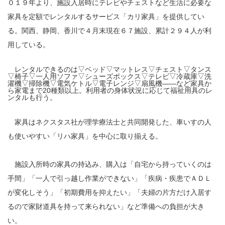
０１９年より、施設入居時にテレビやチェストなど生活に必要な
家具を定額でレンタルするサービス「カリ家具」を提供してい
る。関西、静岡、香川で４月末現在６７施設、累計２９４人が利
用している。
レンタルできるのは▽ベッド▽マットレス▽チェスト▽タンス
▽椅子▽一人用ソファ▽シューズボックス▽テレビ▽冷蔵庫▽洗
濯機▽掃除機▽電気ケトル▽電子レンジ▽扇風機――など家具か
ら家電まで20種類以上。利用者の身体状況に応じて福祉用具のレ
ンタルも行う。
家具はネクスタス社が理学療法士と共同開発した、車いすの人
も使いやすい「リハ家具」を中心に取り揃える。
施設入所時の家具の持込み、購入は「自宅から持っていくのは
手間」「一人で引っ越し作業ができない」「疾病・疾患でＡＤＬ
が変化しそう」「初期費用を抑えたい」「夫婦の片方だけ入居す
るので家財道具を持って来られない」など準備への負担が大き
い。