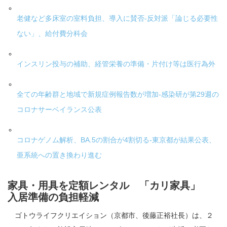
老健など多床室の室料負担、導入に賛否-反対派「論じる必要性
ない」、給付費分科会
インスリン投与の補助、経管栄養の準備・片付け等は医行為外
全ての年齢群と地域で新規症例報告数が増加-感染研が第29週の
コロナサーベイランス公表
コロナゲノム解析、BA.5の割合が4割切る-東京都が結果公表、
亜系統への置き換わり進む
家具・用具を定額レンタル 「カリ家具」
入居準備の負担軽減
ゴトウライフクリエイション（京都市、後藤正裕社長）は、２