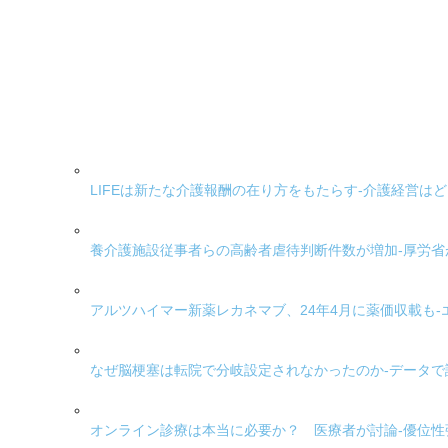
LIFEは新たな介護報酬の在り方をもたらす-介護経営は
養介護施設従事者らの高齢者虐待判断件数が増加-厚労省が
アルツハイマー新薬レカネマブ、24年4月に薬価収載も
なぜ脳梗塞は転院で分岐設定されなかったのか-データで
オンライン診療は本当に必要か？ 医療者が討論-優位性