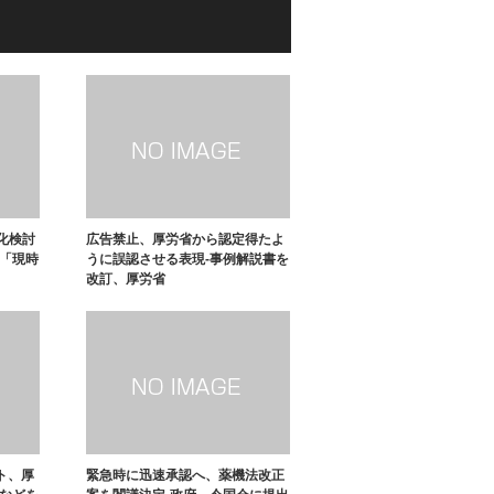
化検討
広告禁止、厚労省から認定得たよ
省「現時
うに誤認させる表現-事例解説書を
改訂、厚労省
ト、厚
緊急時に迅速承認へ、薬機法改正