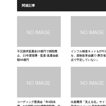
関連記事
不正請求返還金10億円で病院廃
インフル検査キットもOTC
止、21年度指導・監査-返還金総
を、規制改革会議で-厚労
額48億円
点で予定していない」
コーディング委員会「年4回未
出産費用「見える化」サイ