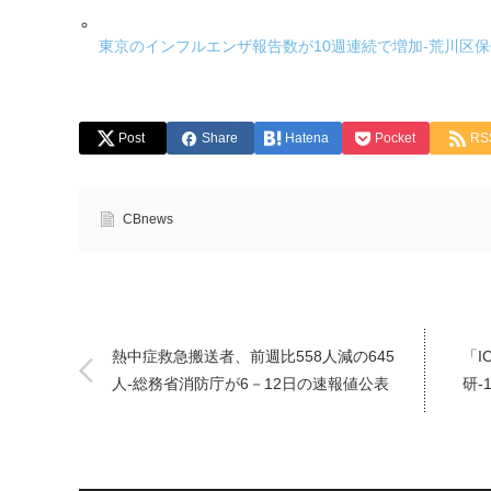
東京のインフルエンザ報告数が10週連続で増加-荒川区
Post
Share
Hatena
Pocket
RS
CBnews
熱中症救急搬送者、前週比558人減の645
「I
人-総務省消防庁が6－12日の速報値公表
研-