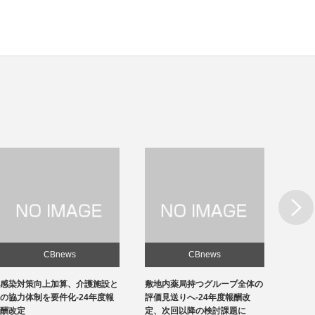
Next
CBnews
CBnews
敷地内薬局持つグループ全体の
急性期1の在院日数、支払側
東京の
評価見送りへ-24年度報酬改
「14日以内」主張-診療側「分
ロナ患
定、次回以降の検討課題に
化の前につぶれる」、公益裁定
超