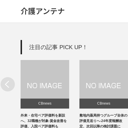
介護アンテナ
注目の記事 PICK UP！
CBnews
CBnews
新設
敷地内薬局持つグループ全体の
個人立の無床診療所35％の黒
改善を
評価見送りへ-24年度報酬改
字、22年度-福祉医療機構調べ
定、次回以降の検討課題に