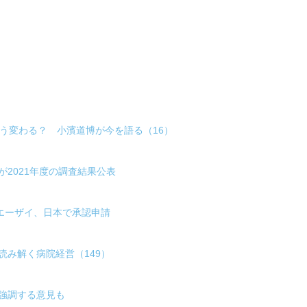
どう変わる？ 小濱道博が今を語る（16）
2021年度の調査結果公表
-エーザイ、日本で承認申請
読み解く病院経営（149）
強調する意見も