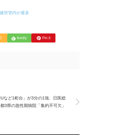
保健所管内が最多
S
feedly
Pin it
CUなど1桁台」が3分の1強、日医総
1都3県の急性期病院「集約不可欠」