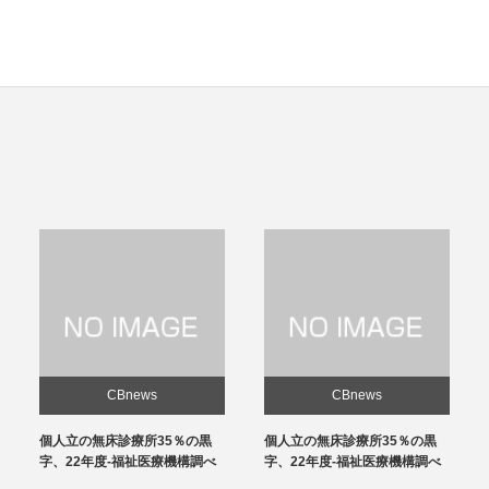
CBnews
CBnews
個人立の無床診療所35％の黒
感染対策向上加算、介護施設と
字、22年度-福祉医療機構調べ
の協力体制を要件化-24年度報
酬改定