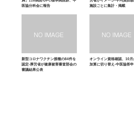
満」116病院-DPC標準病院群、中
労省がイメージ-平均負担
医協分科会に報告
施設ごとに集計・掲載
新型コロナワクチン接種の84件を
オンライン資格確認、10月
認定-厚労省が健康被害審査部会の
加算に切り替え-中医協答申
審議結果公表