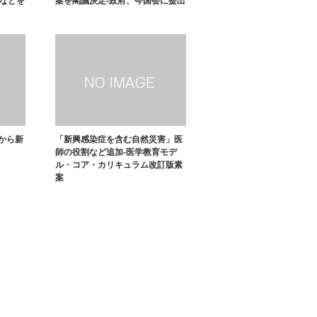
額などを
案を閣議決定-政府、今国会に提出
から新
「新興感染症を含む自然災害」医
師の役割など追加-医学教育モデ
ル・コア・カリキュラム改訂版素
案