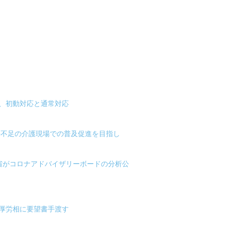
、初動対応と通常対応
手不足の介護現場での普及促進を目指し
省がコロナアドバイザリーボードの分析公
厚労相に要望書手渡す