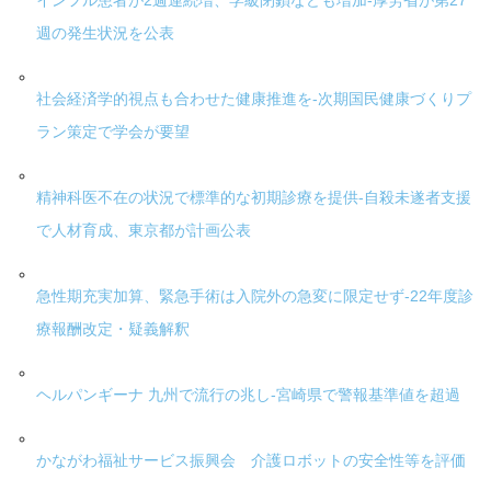
インフル患者が2週連続増、学級閉鎖なども増加-厚労省が第27
週の発生状況を公表
社会経済学的視点も合わせた健康推進を-次期国民健康づくりプ
ラン策定で学会が要望
精神科医不在の状況で標準的な初期診療を提供-自殺未遂者支援
で人材育成、東京都が計画公表
急性期充実加算、緊急手術は入院外の急変に限定せず-22年度診
療報酬改定・疑義解釈
ヘルパンギーナ 九州で流行の兆し-宮崎県で警報基準値を超過
かながわ福祉サービス振興会 介護ロボットの安全性等を評価