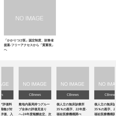
「かかりつけ医」認定制度、財務省
提案-フリーアクセスから「質重視」
へ
CBnews
CBnews
CBnews
敷地内薬局持つグルー
個人立の無床診療所
個人立の無床診療所
プ全体の評価見送り
35％の黒字、22年度-
35％の黒字、22年度-
へ-24年度報酬改定、次
福祉医療機構調べ
福祉医療機構調べ