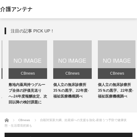
介護アンテナ
注目の記事 PICK UP！
CBnews
CBnews
CBnews
敷地内薬局持つグルー
個人立の無床診療所
個人立の無床診療所
プ全体の評価見送り
35％の黒字、22年度-
35％の黒字、22年度-
へ-24年度報酬改定、次
福祉医療機構調べ
福祉医療機構調べ
回以降の検討課題に
ホーム
CBnews
自殺対策新大綱、妊産婦への支援を強化-産後うつ予防で健康状
態・生活環境把握も