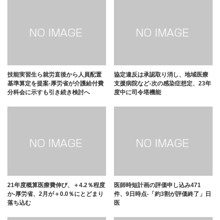
技能実習生ら就労直後から人員配置
協定違反は承認取り消し、地域医療
基準算定を提案-厚労省が介護給付費
支援病院など-次の感染症想定、23年
分科会に示すも引き続き検討へ
度中に司令塔機能
21年度概算医療費伸び、＋4.2％程度
医師時短計画の評価申し込み471
か-厚労省、2月が＋0.0％にとどまり
件、9日時点-「約3割が評価終了」日
落ち込む
医