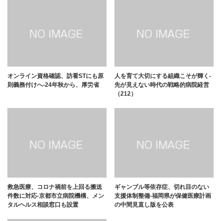
オンライン資格確認、訪看STにも原
人を育て大切にする組織こそが輝く-
則義務付けへ-24年秋から、厚労省
先が見えない時代の戦略的病院経営
（212）
救急医療、コロナ禍前を上回る搬送
ギャンブル等依存症、切れ目のない
件数に対応-京都市立病院機構、メン
支援体制整備-福岡県が保健医療計画
タルヘルス相談窓口も設置
の中間見直し版を公表