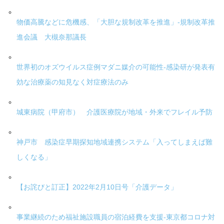
物価高騰などに危機感、「大胆な規制改革を推進」-規制改革推
進会議 大槻奈那議長
世界初のオズウイルス症例マダニ媒介の可能性-感染研が発表有
効な治療薬の知見なく対症療法のみ
城東病院（甲府市） 介護医療院が地域・外来でフレイル予防
神戸市 感染症早期探知地域連携システム「入ってしまえば難
しくなる」
【お詫びと訂正】2022年2月10日号「介護データ」
事業継続のため福祉施設職員の宿泊経費を支援-東京都コロナ対