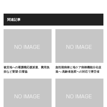
関連記事
被災地への看護職応援派遣、費用負
急性期病棟と地ケア病棟機能分化促
担など要望-日看協
進へ-高齢者急変への対応で厚労省