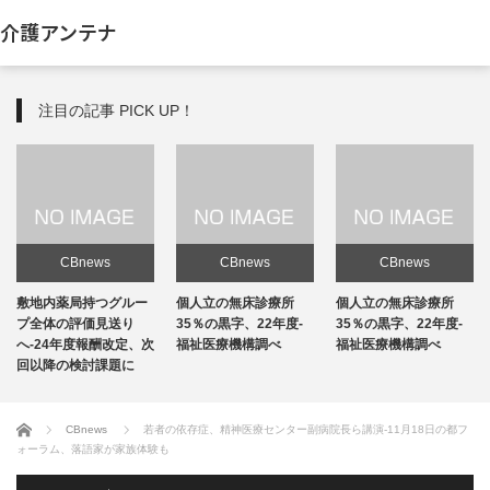
介護アンテナ
注目の記事 PICK UP！
CBnews
CBnews
CBnews
敷地内薬局持つグルー
個人立の無床診療所
個人立の無床診療所
プ全体の評価見送り
35％の黒字、22年度-
35％の黒字、22年度-
へ-24年度報酬改定、次
福祉医療機構調べ
福祉医療機構調べ
回以降の検討課題に
ホーム
CBnews
若者の依存症、精神医療センター副病院長ら講演-11月18日の都フ
ォーラム、落語家が家族体験も