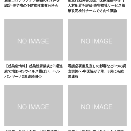
新型コロナワクチン接種の132件を
強度行動障害支援、医療連携や専門
認定-厚労省の予防接種審査分科会
人材配置を評価-障害福祉サービス報
酬改定検討チームで方向性議論
【感染症情報】感染性胃腸炎が3週連
看護必要度見直しの影響など8つの調
続で増加-RSウイルス横ばい、ヘル
査実施へ-中医協が了承、8月にも結
パンギーナ3週連続減少
果速報