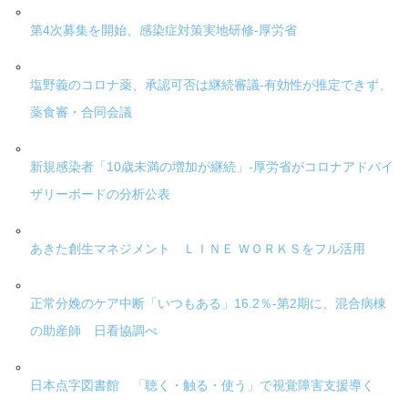
第4次募集を開始、感染症対策実地研修-厚労省
塩野義のコロナ薬、承認可否は継続審議-有効性が推定できず、
薬食審・合同会議
新規感染者「10歳未満の増加が継続」-厚労省がコロナアドバイ
ザリーボードの分析公表
あきた創生マネジメント ＬＩＮＥ ＷＯＲＫＳをフル活用
正常分娩のケア中断「いつもある」16.2％-第2期に、混合病棟
の助産師 日看協調べ
日本点字図書館 「聴く・触る・使う」で視覚障害支援導く