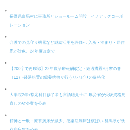
長野県白馬村に事務所とショールーム開設 イノアックコーポ
レーション
介護での見守り機器など継続活用を評価へ-入所・泊まり・居住
系が対象、24年度改定で
【200字で再確認】22年度診療報酬改定・経過措置9月末の巻
（12）-経過措置の療養病棟が行うリハビリの厳格化
大学院2年+指定科目修了者も言語聴覚士に-厚労省が受験資格見
直しの省令案を公表
精神と一般・療養病床が減少、感染症病床は横ばい-群馬県が既
存病床数を公表