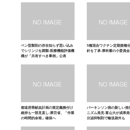
ペン型製剤の存在知らず思い込み
5種混合ワクチン定期接種
でシリンジを調製-医療機能評価機
針を了承-厚科審の小委員会
構が「共有すべき事例」公表
都道府県献血計画の策定義務付け
パーキンソン病の新しい発
維持も一部見直し-厚労省、「作業
ニズム発見-富山大が成果
の時間的余裕」確保へ
分泌抑制剤で輸送疎外も