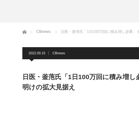
ホーム
CBnews
日医・釜萢氏「1日100万回に積み増し必要」
2022.09.15
CBnews
日医・釜萢氏「1日100万回に積み増し
明けの拡大見据え