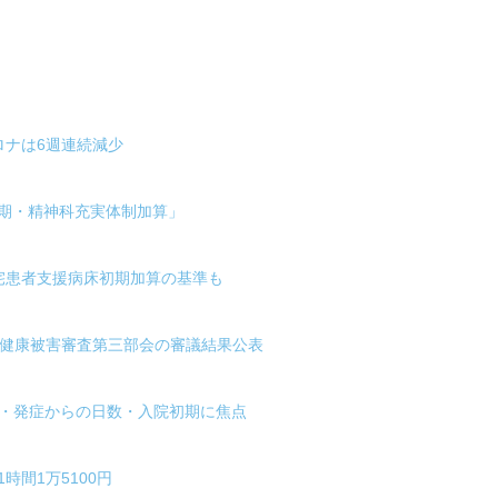
ロナは6週連続減少
産期・精神科充実体制加算」
宅患者支援病床初期加算の基準も
が健康被害審査第三部会の審議結果公表
無・発症からの日数・入院初期に焦点
間1万5100円