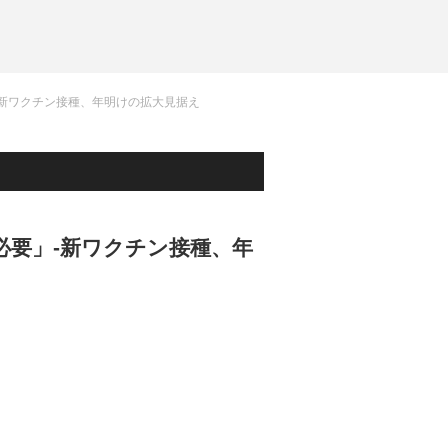
-新ワクチン接種、年明けの拡大見据え
必要」-新ワクチン接種、年