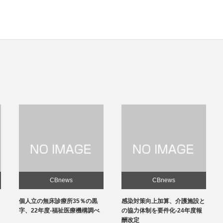
CBnews
CBnews
個人立の無床診療所35％の黒
感染対策向上加算、介護施設と
字、22年度-福祉医療機構調べ
の協力体制を要件化-24年度報
酬改定