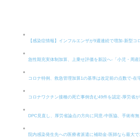
【感染症情報】インフルエンザが9週連続で増加-新型コ
急性期充実体制加算、上乗せ評価を新設へ-「小児・周
コロナ特例、救急管理加算1の基準は改定前の点数で-在
コロナワクチン接種の死亡事例含む49件を認定-厚労省
DPC見直し、厚労省論点の方向に同意-中医協、手術有
院内感染発生先への医療者派遣に補助金-医師なら最大で1時