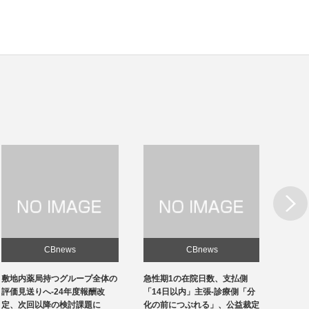
Next
CBnews
CBnews
敷地内薬局持つグループ全体の
急性期1の在院日数、支払側
東京の
評価見送りへ-24年度報酬改
「14日以内」主張-診療側「分
ロナ患
定、次回以降の検討課題に
化の前につぶれる」、公益裁定
超