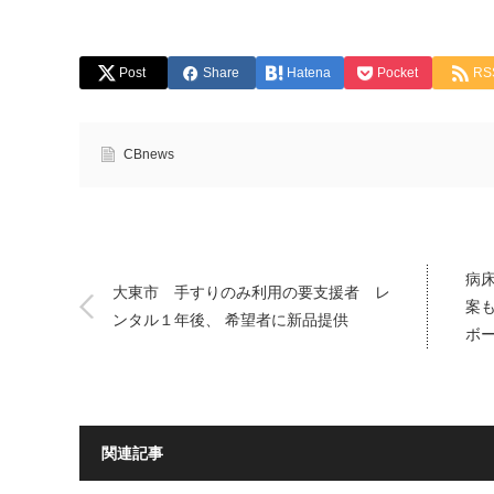
Post
Share
Hatena
Pocket
RS
CBnews
病
大東市 手すりのみ利用の要支援者 レ
案
ンタル１年後、 希望者に新品提供
ボ
関連記事