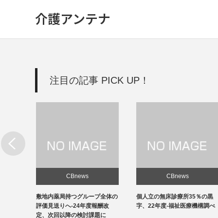
介護アンテナ
注目の記事 PICK UP！
CBnews
CBnews
新設
敷地内薬局持つグループ全体の
個人立の無床診療所35％の黒
改善を
評価見送りへ-24年度報酬改
字、22年度-福祉医療機構調べ
定、次回以降の検討課題に