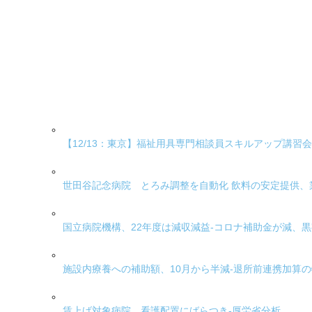
【12/13：東京】福祉用具専門相談員スキルアップ講習
世田谷記念病院 とろみ調整を自動化 飲料の安定提供、
国立病院機構、22年度は減収減益-コロナ補助金が減、黒
施設内療養への補助額、10月から半減-退所前連携加算
賃上げ対象病院、看護配置にばらつき-厚労省分析