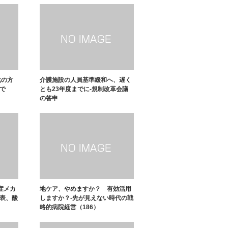
化の方
介護施設の人員基準緩和へ、遅く
で
とも23年度までに-規制改革会議
の答申
症メカ
地ケア、やめますか？ 有効活用
発表、酸
しますか？-先が見えない時代の戦
略的病院経営（186）