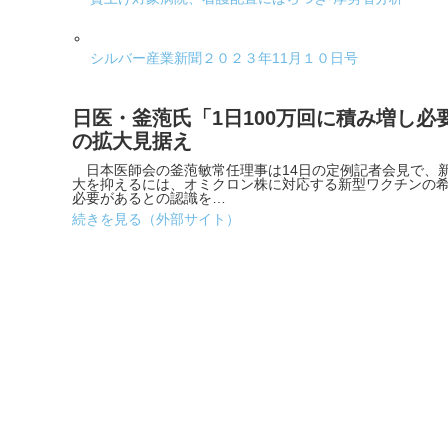
シルバー産業新聞２０２３年11月１０日号
日医・釜萢氏「1日100万回に積み増し必
の拡大見据え
日本医師会の釜萢敏常任理事は14日の定例記者会見で、
大を抑えるには、オミクロン株に対応する新型ワクチンの
必要があるとの認識を…
続きを見る（外部サイト）