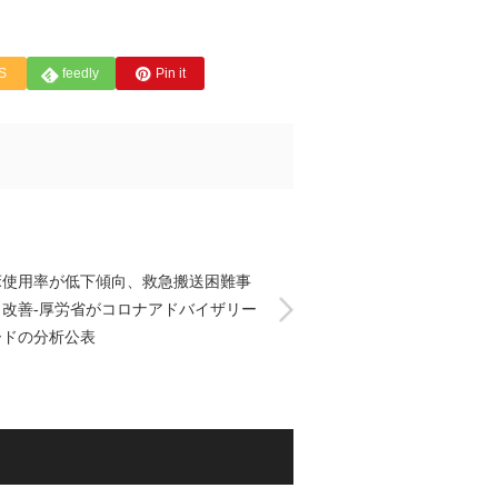
S
feedly
Pin it
床使用率が低下傾向、救急搬送困難事
も改善-厚労省がコロナアドバイザリー
ードの分析公表