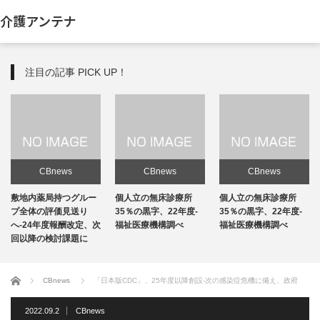
介護アンテナ
注目の記事 PICK UP！
CBnews
CBnews
CBnews
敷地内薬局持つグルー
個人立の無床診療所
個人立の無床診療所
プ全体の評価見送り
35％の黒字、22年度-
35％の黒字、22年度-
へ-24年度報酬改定、次
福祉医療機構調べ
福祉医療機構調べ
回以降の検討課題に
ホーム
CBnews
「日本版CDC」、25年度以降創設-次の感染症危機に備え、政府
2022.09.2
CBnews