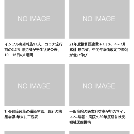
インフル患者報告97人、コロナ流行
21年度概算医療費＋7.3％、4－7月
前の2.2％-厚労省が発生状況公表、
累計-厚労省、中間年薬価改定で調剤
10－16日の1週間
が低い伸び
社会保障改革の議論開始、政府の構
一般病院の医業利益率が初のマイナ
築会議-年末に工程表
スへ-速報・病院の20年度経営状況、
福祉医療機構