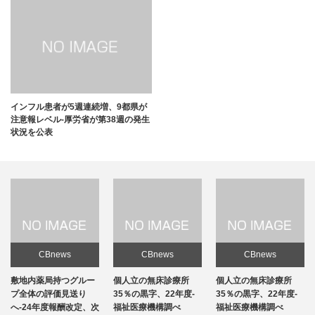
インフル患者が5週連続増、9都県が
注意報レベル-厚労省が第38週の発生
状況を公表
CBnews
CBnews
CBnews
敷地内薬局持つグルー
個人立の無床診療所
個人立の無床診療所
プ全体の評価見送り
35％の黒字、22年度-
35％の黒字、22年度-
へ-24年度報酬改定、次
福祉医療機構調べ
福祉医療機構調べ