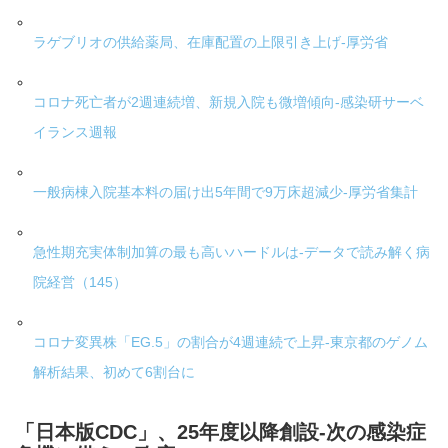
ラゲブリオの供給薬局、在庫配置の上限引き上げ-厚労省
コロナ死亡者が2週連続増、新規入院も微増傾向-感染研サーベ
イランス週報
一般病棟入院基本料の届け出5年間で9万床超減少-厚労省集計
急性期充実体制加算の最も高いハードルは-データで読み解く病
院経営（145）
コロナ変異株「EG.5」の割合が4週連続で上昇-東京都のゲノム
解析結果、初めて6割台に
「日本版CDC」、25年度以降創設-次の感染症