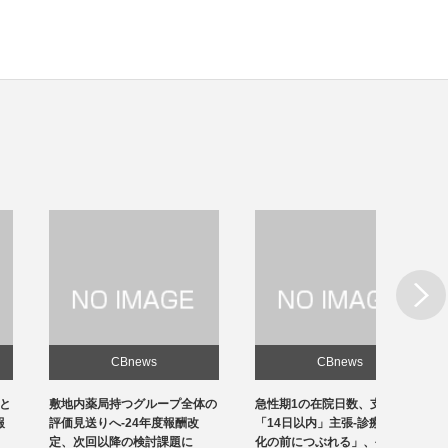
Next
CBnews
CBnews
敷地内薬局持つグループ全体の
急性期1の在院日数、支払側
東京の
評価見送りへ-24年度報酬改
「14日以内」主張-診療側「分
ロナ患
定、次回以降の検討課題に
化の前につぶれる」、公益裁定
超