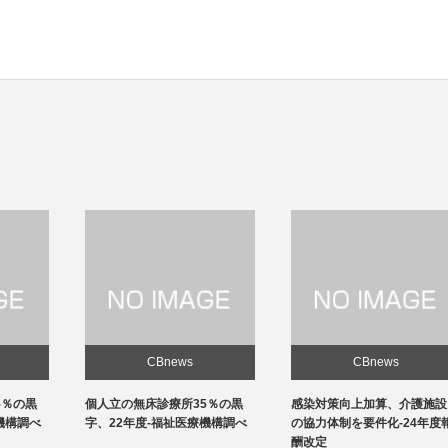
CBnews
CBnews
個人立の無床診療所35％の黒
感染対策向上加算、介護施設と
字、22年度-福祉医療機構調べ
の協力体制を要件化-24年度報
酬改定