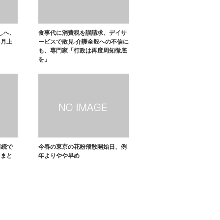
しへ、
食事代に消費税を誤請求、デイサ
3月上
ービスで散見-介護全般への不信に
も、専門家「行政は再度周知徹底
を」
連続で
今春の東京の花粉飛散開始日、例
りまと
年よりやや早め