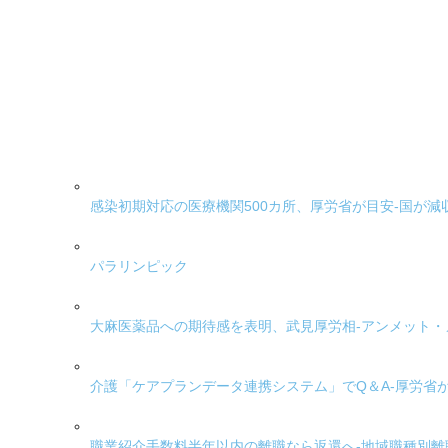
感染初期対応の医療機関500カ所、厚労省が目安-国が
パラリンピック
大麻医薬品への期待感を表明、武見厚労相-アンメット
介護「ケアプランデータ連携システム」でQ＆A-厚労省
職業紹介手数料半年以内の離職なら返還へ-地域職種別離