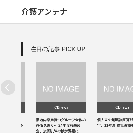
介護アンテナ
注目の記事 PICK UP！
CBnews
CBnews
新設
敷地内薬局持つグループ全体の
個人立の無床診療所35％の黒
改善を
評価見送りへ-24年度報酬改
字、22年度-福祉医療機構調べ
定、次回以降の検討課題に