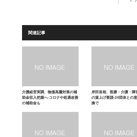
関連記事
介護経営実調、物価高騰対策の補
岸田首相、医療・介護・障
助金収入把握へ-コロナや処遇改善
の賃上げ要請-24団体との
の補助金も
換で