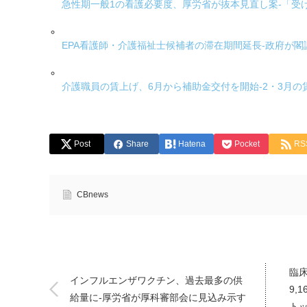
急性期一般1の看護必要度、厚労省が抜本見直し案-「受
EPA看護師・介護福祉士候補者の滞在期間延長-政府が
介護職員の賃上げ、6月から補助金交付を開始-2・3月
Post
Share
Hatena
Pocket
RS
CBnews
臨
インフルエンザワクチン、過去最多の供
9,
給量に-厚労省が厚科審部会に見込み示す
ト