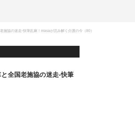
施協の迷走-快筆乱麻！masaが読み解く介護の今（80）
と全国老施協の迷走-快筆
）