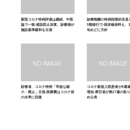
新型コロナ特例評価は継続、中医
診療報酬の特例段階的見直
協で一致-感染防止加算、診療側が
5類移行で-病床確保料も、
施設基準緩和を主張
旬めどに方針
財務省、コロナ特例「早急な縮
コロナ新規入院患者が6週
小・廃止」主張-医療費はコロナ前
増加-厚労省が第27週の取
の水準に回復
め公表