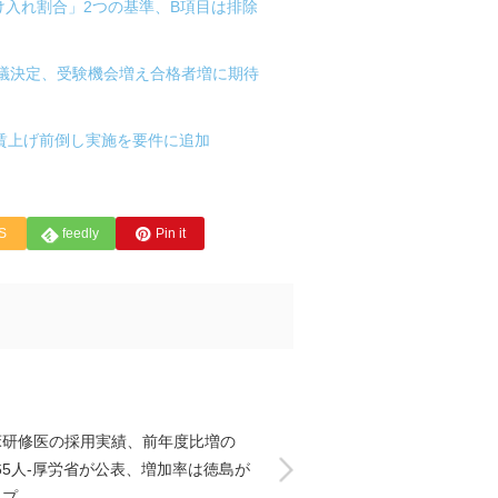
け入れ割合」2つの基準、B項目は排除
閣議決定、受験機会増え合格者増に期待
の賃上げ前倒し実施を要件に追加
S
feedly
Pin it
床研修医の採用実績、前年度比増の
165人-厚労省が公表、増加率は徳島が
ップ