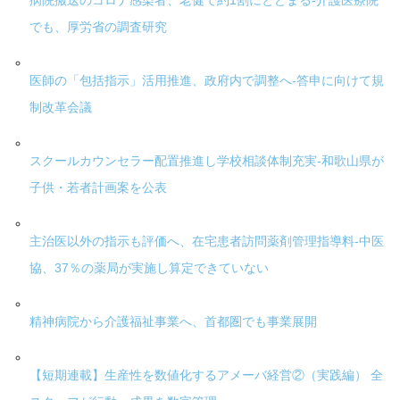
病院搬送のコロナ感染者、老健で約1割にとどまる-介護医療院
でも、厚労省の調査研究
医師の「包括指示」活用推進、政府内で調整へ-答申に向けて規
制改革会議
スクールカウンセラー配置推進し学校相談体制充実-和歌山県が
子供・若者計画案を公表
主治医以外の指示も評価へ、在宅患者訪問薬剤管理指導料-中医
協、37％の薬局が実施し算定できていない
精神病院から介護福祉事業へ、首都圏でも事業展開
【短期連載】生産性を数値化するアメーバ経営②（実践編） 全