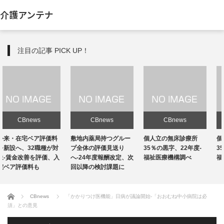
介護アンテナ
注目の記事 PICK UP！
CBnews
CBnews
CBnews
敷地内薬局持つグルー
個人立の無床診療所
個人立の無床診療所
プ全体の評価見送り
35％の黒字、22年度-
35％の黒字、22年度-
へ-24年度報酬改定、次
福祉医療機構調べ
福祉医療機構調べ
回以降の検討課題に
ホーム
CBnews
「かかりつけ医機能」日病が議論開始-「おおむね中小病院は必
須」との意見