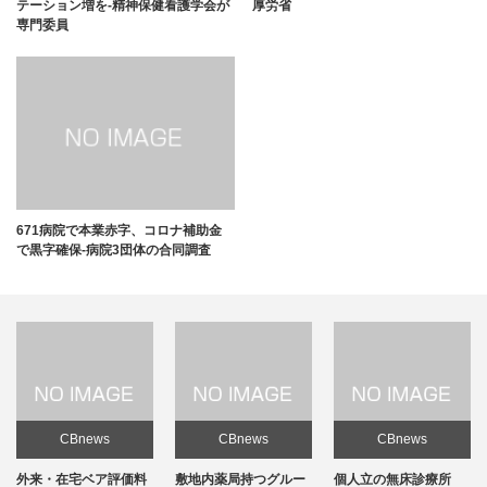
テーション増を-精神保健看護学会が
厚労省
専門委員
671病院で本業赤字、コロナ補助金
で黒字確保-病院3団体の合同調査
CBnews
CBnews
CBnews
敷地内薬局持つグルー
個人立の無床診療所
個人立の無床診療所