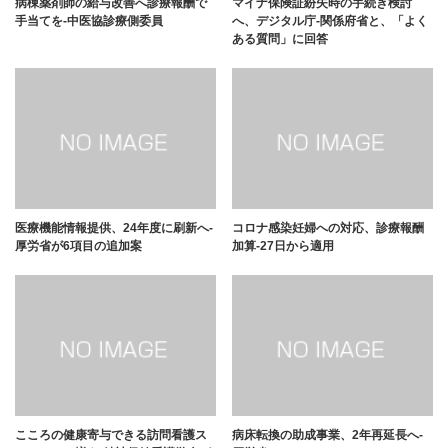
病棟薬剤師の給与改善へ診療報酬で
マイナ保険証紛失時の手続き検討
手当てを-中医協診療側委員
へ、デジタル庁-関係府省と、「よく
ある質問」に回答
医療機能情報提供、24年度に刷新へ-
コロナ感染妊婦への対応、診療報酬
厚労省が6項目の追加案
加算-27日から適用
こころの健康寄与できる訪問看護ス
病床転換の助成事業、2年再延長へ-