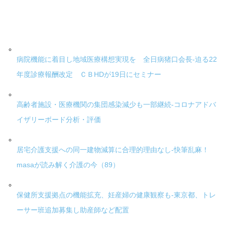
病院機能に着目し地域医療構想実現を 全日病猪口会長-迫る22
年度診療報酬改定 ＣＢHDが19日にセミナー
高齢者施設・医療機関の集団感染減少も一部継続-コロナアドバ
イザリーボード分析・評価
居宅介護支援への同一建物減算に合理的理由なし-快筆乱麻！
masaが読み解く介護の今（89）
保健所支援拠点の機能拡充、妊産婦の健康観察も-東京都、トレ
ーサー班追加募集し助産師など配置