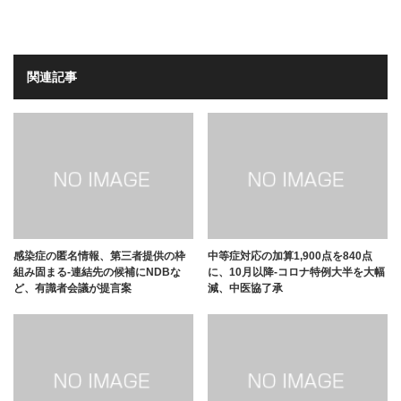
関連記事
感染症の匿名情報、第三者提供の枠
中等症対応の加算1,900点を840点
組み固まる-連結先の候補にNDBな
に、10月以降-コロナ特例大半を大幅
ど、有識者会議が提言案
減、中医協了承