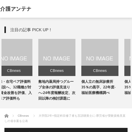
介護アンテナ
注目の記事 PICK UP！
CBnews
CBnews
CBnews
敷地内薬局持つグルー
個人立の無床診療所
個人立の無床診療所
プ全体の評価見送り
35％の黒字、22年度-
35％の黒字、22年度-
へ-24年度報酬改定、次
福祉医療機構調べ
福祉医療機構調べ
回以降の検討課題に
ホーム
CBnews
大学院2年+指定科目修了者も言語聴覚士に-厚労省が受験資格見直
しの省令案を公表