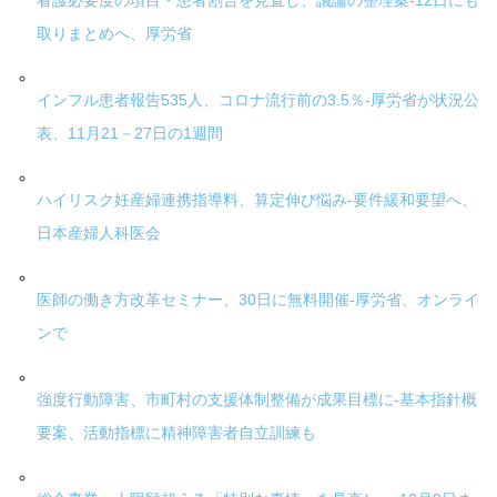
看護必要度の項目・患者割合を見直し、議論の整理案-12日にも
取りまとめへ、厚労省
インフル患者報告535人、コロナ流行前の3.5％-厚労省が状況公
表、11月21－27日の1週間
ハイリスク妊産婦連携指導料、算定伸び悩み-要件緩和要望へ、
日本産婦人科医会
医師の働き方改革セミナー、30日に無料開催-厚労省、オンライ
ンで
強度行動障害、市町村の支援体制整備が成果目標に-基本指針概
要案、活動指標に精神障害者自立訓練も