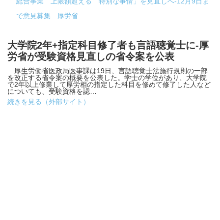
総合事業 上限額超える「特別な事情」を見直しへ-12月9日ま
で意見募集 厚労省
大学院2年+指定科目修了者も言語聴覚士に-厚
労省が受験資格見直しの省令案を公表
厚生労働省医政局医事課は19日、言語聴覚士法施行規則の一部
を改正する省令案の概要を公表した。学士の学位があり、大学院
で2年以上修業して厚労相の指定した科目を修めて修了した人など
についても、受験資格を認…
続きを見る（外部サイト）