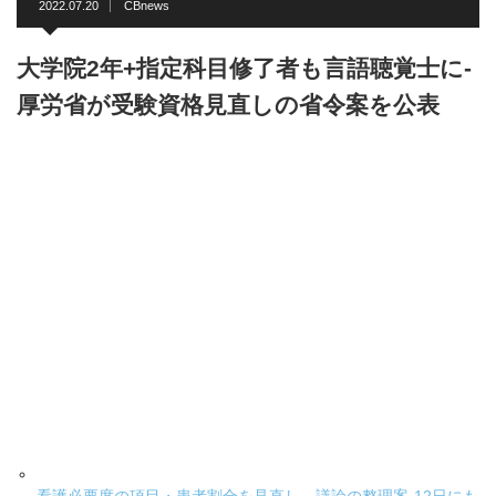
2022.07.20
CBnews
大学院2年+指定科目修了者も言語聴覚士に-
厚労省が受験資格見直しの省令案を公表