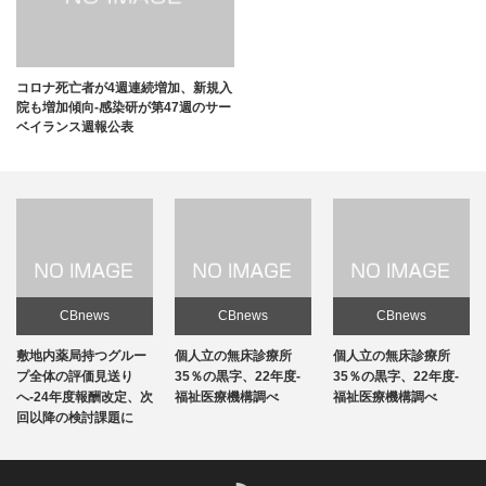
コロナ死亡者が4週連続増加、新規入
院も増加傾向-感染研が第47週のサー
ベイランス週報公表
CBnews
CBnews
CBnews
敷地内薬局持つグルー
個人立の無床診療所
個人立の無床診療所
プ全体の評価見送り
35％の黒字、22年度-
35％の黒字、22年度-
へ-24年度報酬改定、次
福祉医療機構調べ
福祉医療機構調べ
回以降の検討課題に
RSS