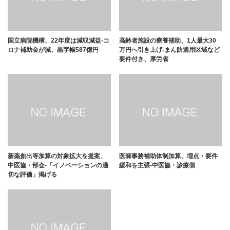
国立病院機構、22年度は減収減益-コ
高齢者施設の療養補助、1人最大30
ロナ補助金が減、黒字幅587億円
万円へ引き上げ-まん防適用区域など
要件付き、厚労省
新薬創出等加算の対象拡大を提案、
医師事務補助体制加算、増点・要件
中医協・部会-「イノベーションの適
緩和を主張-中医協・診療側
切な評価」掲げる