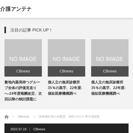
介護アンテナ
注目の記事 PICK UP！
CBnews
CBnews
CBnews
敷地内薬局持つグルー
個人立の無床診療所
個人立の無床診療所
プ全体の評価見送り
35％の黒字、22年度-
35％の黒字、22年度-
へ-24年度報酬改定、次
福祉医療機構調べ
福祉医療機構調べ
回以降の検討課題に
ホーム
CBnews
医療通訳者の未配置、病院の93％-厚労省調査
2022.07.19
CBnews