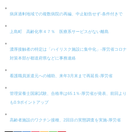
病床過剰地域での複数病院の再編、中止勧告せず-条件付きで
上島町 高齢化率４７％ 医療系サービスがない離島
濃厚接触者の特定は「ハイリスク施設に集中化」-厚労省コロナ
対策本部が都道府県などに事務連絡
看護職員派遣元への補助、来年3月末まで再延長-厚労省
管理栄養士国家試験、合格率は65.1％-厚労省が発表、前回より
も0.9ポイントアップ
高齢者施設のワクチン接種、2回目の実態調査を実施-厚労省