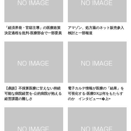
「経済界発・官邸主導」の医療政策
アマゾン、処方薬のネット販売参入
決定過程を批判-医療部会で一部委員
検討と一部報道
【鼎談】不採算医療に甘えない持続
電子カルテ情報が医療の「結果」を
可能な病院経営を-公的病院が抱える
可視化する-医療DXは何をもたらす
経営課題の難しさ
のか インタビュー<�上>