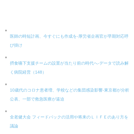
医師の時短計画、今すぐにも作成を-厚労省企画官が早期対応呼
び掛け
摂食嚥下支援チームの設置が当たり前の時代へ-データで読み解
く病院経営（148）
10歳代のコロナ患者増、学校などの集団感染影響-東京都が分析
公表、一部で救急医療が逼迫
全老健大会 フィードバックの活用や将来のＬＩＦＥのあり方を
議論