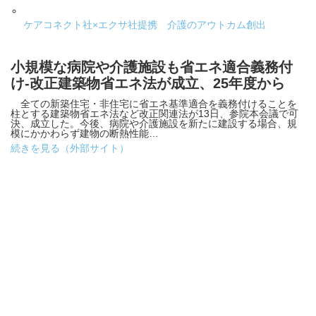
ケアコネクト社×エクサ社提携 介護のアウトカム創出
小規模な病院や介護施設も省エネ適合義務付
け-改正建築物省エネ法が成立、25年度から
全ての新築住宅・非住宅に省エネ基準適合を義務付けることを
柱とする建築物省エネ法など改正関連法が13日、参院本会議で可
決、成立した。今後、病院や介護施設を新たに建設する場合、規
模にかかわらず建物の断熱性能…
続きを見る（外部サイト）