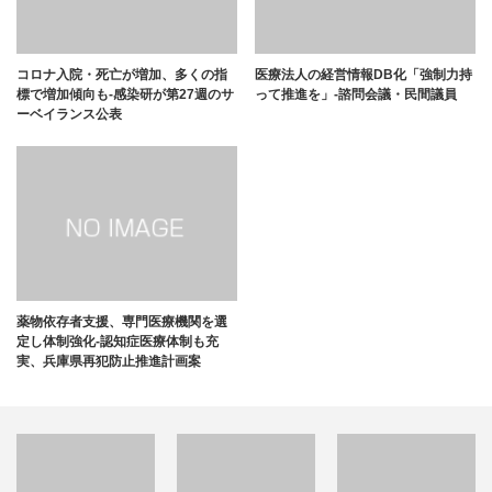
コロナ入院・死亡が増加、多くの指
医療法人の経営情報DB化「強制力持
標で増加傾向も-感染研が第27週のサ
って推進を」-諮問会議・民間議員
ーベイランス公表
薬物依存者支援、専門医療機関を選
定し体制強化-認知症医療体制も充
実、兵庫県再犯防止推進計画案