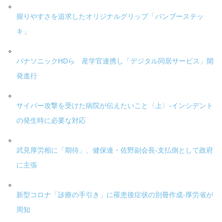
握りやすさを追求したオリジナルグリップ「バンブーステッ
キ」
パナソニックHDら 産学官連携し「デジタル同居サービス」開
発進行
サイバー攻撃を受けた病院が伝えたいこと〈上〉-インシデント
の発生時に必要な対応
武見厚労相に「期待」、健保連・佐野副会長-支払側として政府
に主張
新型コロナ「診療の手引き」に罹患後症状の別冊作成-厚労省が
周知