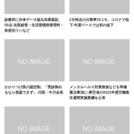
診療所に外来データ提出加算新設、
2月時点の分業率76.1％、コロナで低
50点-在医総管・生活習慣病管理料・
下-年度ベースでは初の低下
疾患別リハなど
かかりつけ医の認定制、「受診狭め
メンタルヘルス対策推進などを準備
るなら容認できず」-日医・中川会長
重点事項に-厚労省が2022年度労働衛
生週間実施要綱を公表