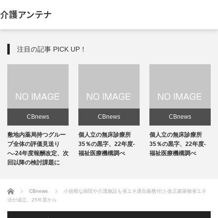
介護アンテナ
注目の記事 PICK UP！
CBnews
CBnews
CBnews
敷地内薬局持つグルー
個人立の無床診療所
個人立の無床診療所
プ全体の評価見送り
35％の黒字、22年度-
35％の黒字、22年度-
へ-24年度報酬改定、次
福祉医療機構調べ
福祉医療機構調べ
回以降の検討課題に
ホーム
CBnews
小規模な病院や介護施設も省エネ適合義務付け-改正建築物省エネ
法が成立、25年度から