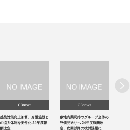
Next
CBnews
CBnews
敷地内薬局持つグループ全体の
急性期1の在院日数、支払側
東京の
評価見送りへ-24年度報酬改
「14日以内」主張-診療側「分
ロナ患
定、次回以降の検討課題に
化の前につぶれる」、公益裁定
超