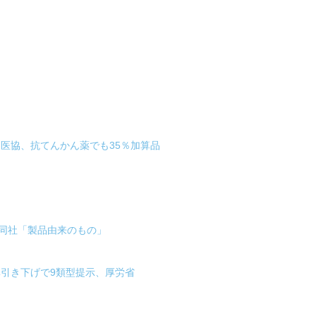
中医協、抗てんかん薬でも35％加算品
同社「製品由来のもの」
準引き下げで9類型提示、厚労省