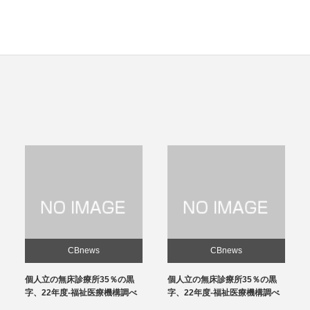
CBnews
CBnews
個人立の無床診療所35％の黒
感染対策向上加算、介護施設と
字、22年度-福祉医療機構調べ
の協力体制を要件化-24年度報
酬改定