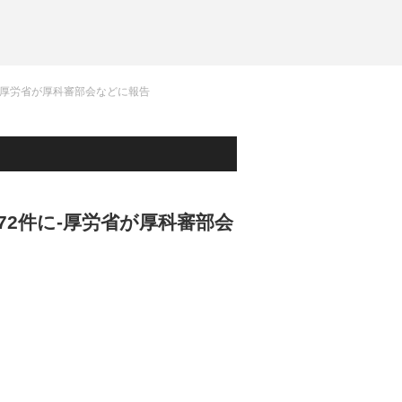
に-厚労省が厚科審部会などに報告
72件に-厚労省が厚科審部会