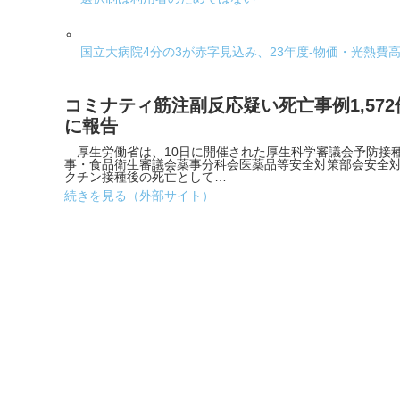
国立大病院4分の3が赤字見込み、23年度-物価・光熱費
コミナティ筋注副反応疑い死亡事例1,57
に報告
厚生労働省は、10日に開催された厚生科学審議会予防接
事・食品衛生審議会薬事分科会医薬品等安全対策部会安全
クチン接種後の死亡として…
続きを見る（外部サイト）