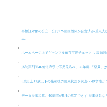
再検証対象の公立・公的175医療機関が合意済み-重点
三」
ホームページ上でギャンブル依存症度チェックも-高知県の
病院薬剤師46都道府県で不足見込み、36年度-「薬局」
5歳以上11歳以下の接種後の健康状況を調査へ-厚労省
データ提出加算、40病院が5月の算定できず-提出遅延な