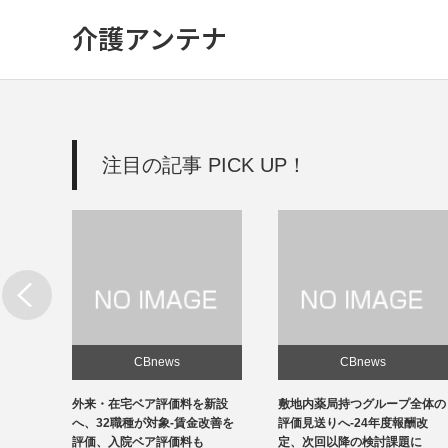
介護アンテナ
注目の記事 PICK UP！
CBnews
CBnews
新設
敷地内薬局持つグループ全体の
個人立の無床診療所35％の黒
改善を
評価見送りへ-24年度報酬改
字、22年度-福祉医療機構調べ
定、次回以降の検討課題に