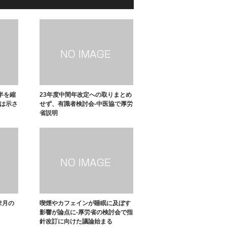
半を縮
23年度中間年改定への取りまとめ
数は示さ
せず、有識者検討会-中医協で厚労
省説明
2月の
喫煙やカフェインが睡眠に及ぼす
影響が論点に-厚労省の検討会で指
針改訂に向けた議論始まる