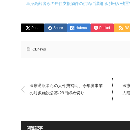
単身高齢者らの居住支援物件の供給に課題-孤独死や残置
Post
Share
Hatena
Pocket
RS
CBnews
医療通訳者らの人件費補助、今年度事業
医
の対象施設公募-29日締め切り
入
関連記事