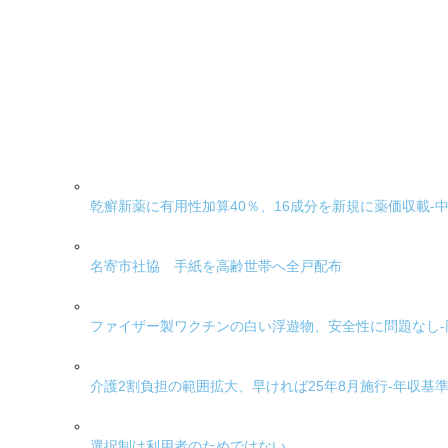
乾癬新薬に有用性加算40％、16成分を新規に薬価収載-
名寄市社協 手紙を高齢世帯へ全戸配布
ファイザー製ワクチンの白い浮遊物、安全性に問題なし-
介護2割負担の範囲拡大、早ければ25年8月施行-年収基
選択制は利用者のためではない