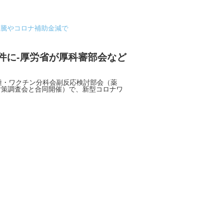
高騰やコロナ補助金減で
2件に-厚労省が厚科審部会など
種・ワクチン分科会副反応検討部会（薬
対策調査会と合同開催）で、新型コロナワ