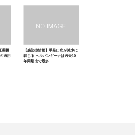
正薬機
【感染症情報】手足口病が減少に
への適用
転じる-ヘルパンギーナは過去10
年同期比で最多