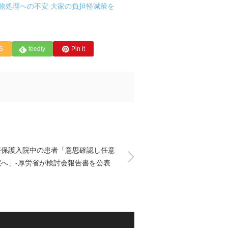
物処理への不安 大家の負担軽減策を
S
feedly
Pin it
療保護入院中の患者「意思確認し任意
院へ」-厚労省が検討会報告書を公表