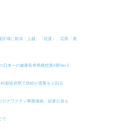
支援区域に新潟「上越」「佐渡」、広島「尾
日本一の健康長寿県構想第4期Ver.2
は45都道府県で供給が需要を上回る
がコロナワクチン事務連絡、結果公表も
どで