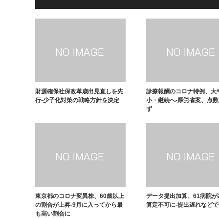
財源確保社保改革歳出見直しを先
診療報酬のコロナ特例、大
行-少子化対策の戦略方針を決定
小・継続へ-厚労省案、点
ず
東京都のコロナ変異株、60歳以上
データ提出加算、61病院が
の割合が上昇-9月に入ってから最
算定不可に-提出遅れなどで
も高い割合に