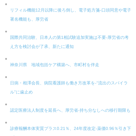
リフィル機能12月以降に後ろ倒し、電子処方箋-口頭同意や電子
署名機能も、厚労省
国際共同治験、日本人の第1相試験追加実施は不要-厚労省の考
え方を検討会が了承、新たに通知
神奈川県 地域包括ケア構築へ、市町村を伴走
日病・相澤会長、病院看護師も働き方改革を-“流出のスパイラ
ル”に歯止め
認定医療法人制度を延長へ、厚労省-持ち分なしへの移行期限も
診療報酬本体実質プラス0.21％、24年度改定-薬価0.96％引き下