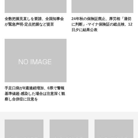
全数把握見直しを要請、全国知事会
24年秋の保険証廃止、厚労相「適切
が緊急声明-定点把握など提言
に判断」-マイナ保険証の総点検、12
日夕に結果公表
手足口病が8週連続増加、6県で警報
基準値超-感染した場合は注意深く観
察し合併症に注意を