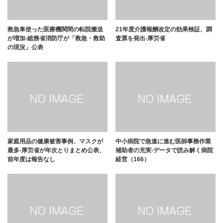
救急車使った医療機関間の転院搬送
21年度介護報酬改定の効果検証、調
が増加-総務省消防庁が「救急・救助
査票を発出-厚労省
の現況」公表
家庭用品の健康被害事例、マスクが
中小病院で急速に進む医師事務作業
最多-厚労省が年次とりまとめ公表、
補助者の充実-データで読み解く病院
前年度は報告なし
経営（166）