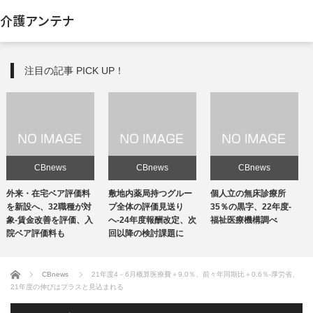
介護アンテナ
注目の記事 PICK UP！
CBnews
CBnews
CBnews
敷地内薬局持つグルー
個人立の無床診療所
個人立の無床診療所
プ全体の評価見送り
35％の黒字、22年度-
35％の黒字、22年度-
へ-24年度報酬改定、次
福祉医療機構調べ
福祉医療機構調べ
回以降の検討課題に
ホーム
CBnews
21年度4－6月概算医療費＋9.0％、前々年同期比＋0.6％-厚労省、
21年度の伸びはプラスと見込まれる