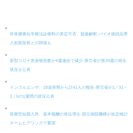
外来腫瘍化学療法診療料の算定可否、疑義解釈-バイオ後続品導
入初期加算との関係も
新型コロナ患者報告数が4週連続で減少-厚労省が第39週の発生
状況を公表
インフルエンザ、18道府県から計41人の報告-厚労省が1／31－
2／6の1週間の状況公表
医療型短期入所、基本報酬の単位増を-国立病院機構が改定検討
チームヒアリングで要望