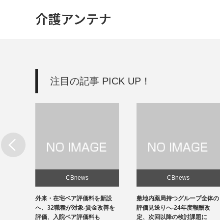
介護アンテナ
注目の記事 PICK UP！
CBnews
CBnews
新設
敷地内薬局持つグループ全体の
個人立の無床診療所35％の黒
改善を
評価見送りへ-24年度報酬改
字、22年度-福祉医療機構調べ
定、次回以降の検討課題に