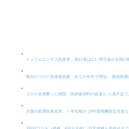
インフルエンザ入院患者、第47週は2人-厚労省が全国の
東京のコロナ患者報告数、全ての年代で増加-「救急医
コロナ患者断った病院、病床確保料の返還も-人員不足
介護の処遇改善加算、一本化検討-24年度報酬改定見据
3回目ワクチン接種、約8カ月後に-交互接種も条件付き