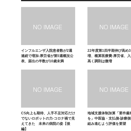
インフルエンザ入院患者数が2週
22年度第1四半期伸び高め3
連続で増加-厚労省が第5週概況公
増、概算医療費-厚労省、
表、届出の半数が10歳未満
高く調剤は微増
CS向上も期待、人手不足対応だけ
地域支援体制加算「要件厳
でないロボットの力-コロナ禍で見
を」中医協・支払側-診療
えてきた 未来の病院の姿【後
組み進むよう評価を要望
編】