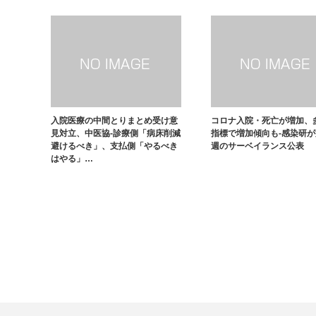
入院医療の中間とりまとめ受け意
コロナ入院・死亡が増加、
見対立、中医協-診療側「病床削減
指標で増加傾向も-感染研が
避けるべき」、支払側「やるべき
週のサーベイランス公表
はやる」…