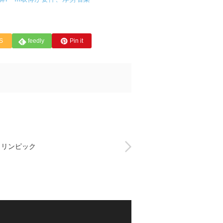
S
feedly
Pin it
ラリンピック