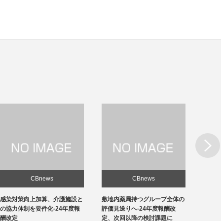
Next
CBnews
CBnews
敷地内薬局持つグループ全体の
急性期1の在院日数、支払側
東京の
評価見送りへ-24年度報酬改
「14日以内」主張-診療側「分
ロナ患
定、次回以降の検討課題に
化の前につぶれる」、公益裁定
超