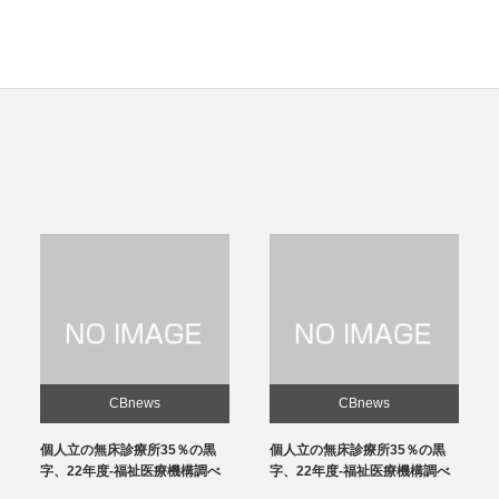
CBnews
CBnews
個人立の無床診療所35％の黒
感染対策向上加算、介護施設と
字、22年度-福祉医療機構調べ
の協力体制を要件化-24年度報
酬改定