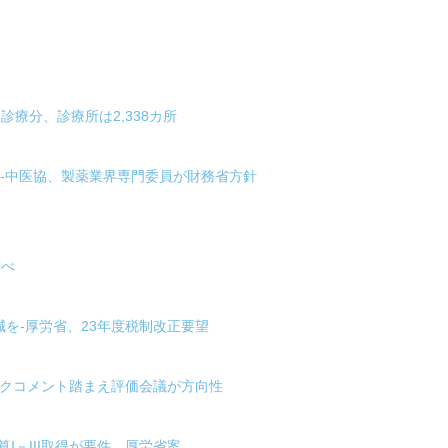
診療分、診療所は2,338カ所
-中医協、製薬業界専門委員が財務省方針
調べ
を-厚労省、23年度税制改正要望
ックコメント踏まえ評価会議が方向性
I－III取得が要件、厚労省案