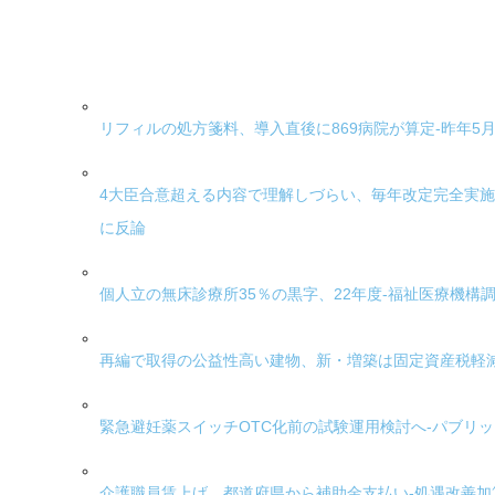
リフィルの処方箋料、導入直後に869病院が算定-昨年5月
4大臣合意超える内容で理解しづらい、毎年改定完全実施
に反論
個人立の無床診療所35％の黒字、22年度-福祉医療機構
再編で取得の公益性高い建物、新・増築は固定資産税軽減
緊急避妊薬スイッチOTC化前の試験運用検討へ-パブリ
介護職員賃上げ、都道府県から補助金支払い-処遇改善加算