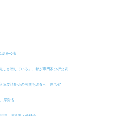
概況を公表
療厳しさ増している」、都が専門家分析公表
で入院要請拒否の有無を調査へ、厚労省
え、厚労省
で容認、厚科審・分科会