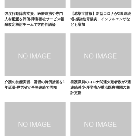
強度行動障害支援、医療連携や専門
【感染症情報】新型コロナが2週連続
人材配置を評価-障害福祉サービス報
増-感染性胃腸炎、インフルエンザな
酬改定検討チームで方向性議論
ども増加
介護の技能実習、講習の特例措置を1
看護職員のコロナ関連欠勤者数が2週
年延長-厚労省が事務連絡で周知
連続減少-厚労省が重点医療機関の集
計更新