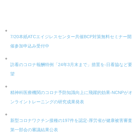
7/20本紙ATCエイジレスセンター共催BCP対策無料セミナー開
催参加申込み受付中
訪看のコロナ報酬特例「24年3月末まで」措置を-日看協など要
望
精神科医療機関のコロナ予防知識向上に飛躍的効果-NCNPがオ
ンライントレーニングの研究成果発表
新型コロナワクチン接種の197件を認定-厚労省が健康被害審査
第一部会の審議結果公表