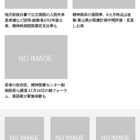
地方財政白書で公立病院の入院外来
精神病床の退院率、6カ月時点は改
患者減など説明-総務省が22年版公
善-富山県が医療計画中間評価・見直
表、精神科病院医業収支比率も
し公表
若者の依存症、精神医療センター副
病院長ら講演-11月18日の都フォーラ
ム、落語家が家族体験も