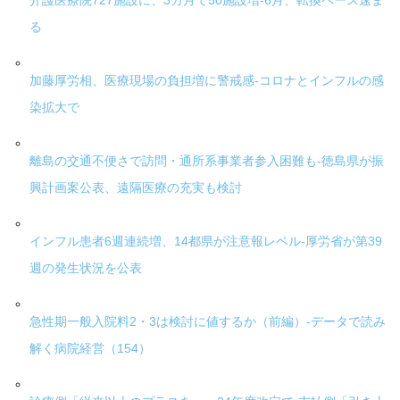
介護医療院727施設に、3カ月で50施設増-6月、転換ペース速ま
る
加藤厚労相、医療現場の負担増に警戒感-コロナとインフルの感
染拡大で
離島の交通不便さで訪問・通所系事業者参入困難も-徳島県が振
興計画案公表、遠隔医療の充実も検討
インフル患者6週連続増、14都県が注意報レベル-厚労省が第39
週の発生状況を公表
急性期一般入院料2・3は検討に値するか（前編）-データで読み
解く病院経営（154）