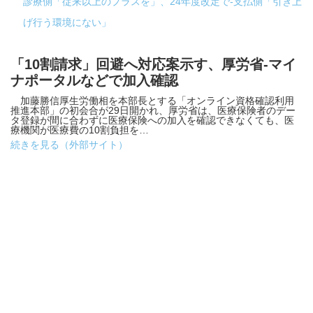
診療側「従来以上のプラスを」、24年度改定で-支払側「引き上
げ行う環境にない」
「10割請求」回避へ対応案示す、厚労省-マイ
ナポータルなどで加入確認
加藤勝信厚生労働相を本部長とする「オンライン資格確認利用
推進本部」の初会合が29日開かれ、厚労省は、医療保険者のデー
タ登録が間に合わずに医療保険への加入を確認できなくても、医
療機関が医療費の10割負担を…
続きを見る（外部サイト）