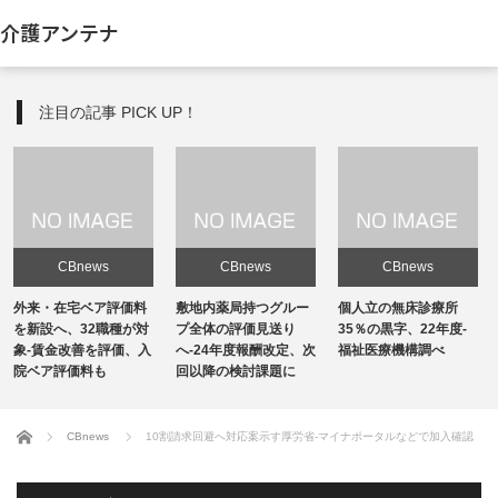
介護アンテナ
注目の記事 PICK UP！
CBnews
CBnews
CBnews
敷地内薬局持つグルー
個人立の無床診療所
個人立の無床診療所
プ全体の評価見送り
35％の黒字、22年度-
35％の黒字、22年度-
へ-24年度報酬改定、次
福祉医療機構調べ
福祉医療機構調べ
回以降の検討課題に
ホーム
CBnews
10割請求回避へ対応案示す厚労省-マイナポータルなどで加入確認