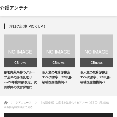
介護アンテナ
注目の記事 PICK UP！
CBnews
CBnews
CBnews
敷地内薬局持つグルー
個人立の無床診療所
個人立の無床診療所
プ全体の評価見送り
35％の黒字、22年度-
35％の黒字、22年度-
へ-24年度報酬改定、次
福祉医療機構調べ
福祉医療機構調べ
回以降の検討課題に
ホーム
ケアニュース
【短期連載】生産性を数値化するアメーバ経営①（理論編）
収益性を時間単位で見る