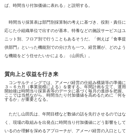
ば、時間当り付加価値に表れる」と説明する。
時間当り採算表は部門別採算制の考えに基づき、役割・責任に
応じた小組織単位で出すのが基本。特養などの施設サービスはユ
ニット別、フロア別で行うこともあるそうだ。「例えば『食事提
供部門』といった機能別での分け方も一つ。経営層が、どのよう
な機能をどう任せたいかによる」（山田氏）。
質向上と収益を行き来
コンサルティングでは、アメーバ経営の仕組み構築等の準備に
３～６カ月（事業規模による）を要する。年間計画を立て、運用
開始後は時間当り採算表等のデータに基づく毎月の進捗を把握。
ここでは当然ながら、時間当たり付加価値を高めるために「何を
するか」が重要となる。
ただし山田氏は、年間目標など数値の話を先行させるのではな
く、現場の取組みを出発点に時間当り付加価値にどう影響をして
いるのか理解を深めるアプローチが、アメーバ経営の入口として