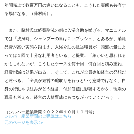
年間売上で数百万円の違いになることも。こうした実態も共有す
る場になる」（藤村氏）。
また、藤村氏は経費削減の例に入浴介助を挙げる。マニュアル
では「洗身時、シャンプーの量は２回プッシュ」とあるが、消耗
品費が高い実態を踏まえ、入浴介助の担当職員が「頭髪の量によ
っては１回で十分な利用者もいる」と提案。「細かいと思われる
かもしれないが、こうしたケースを何十回、何百回と積み重ね、
経費削減は効果が出る」。そして、これが全員参加経営の発想だ
と述べる。「全員が経営の舵取りを行うという意味ではなく、自
身の行動や取組みがどう経営、付加価値に影響するかを、現場の
職員も考える。経営の人材育成にもつながっていくだろう」。
（シルバー産業新聞２０２２年１０月１０日号）
シルバー産業新聞のご購読はこちら
元のページを表示 ≫