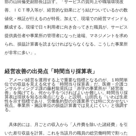
部の山田倫史副部長は話す。「サービスの質向上や職場環境改
善、ＩＣＴ導入等が、経営的な効果にどう結びついているかの数
値化・検証が行えるのが特長。加えて、現場での経営マインドも
醸成する。現場で日々利用者に向き合ってきた職員が、サービス
提供責任者や事業所の管理者になった途端、マネジメントを求め
られ、損益計算書を読まなければならなくなる。こうした事業所
が非常に多い」。
経営改善の出発点「時間当り採算表」
アメーバ経営を運用する上で重要な指標となるのが、１時間単
位での収益を見える化する「時間当り採算表」だ。医療・介護コ
ンサルティング２課の藤村龍晃氏は「赤字の事業所が『経営改
善』を掲げても、何から手をつければよいか難しい。時間当り採
算表は現状を知る出発点になる」と説明。山田氏も「いわば生産
性を示す指標であり、労働集約型の介護業界では特に欠かせない
視点。事業所・施設単位の損益計算書では見えにくい」と強調す
る。
具体的には、月ごとの収入から「人件費を除いた諸経費」を引
いた差引収益を計算。これを当該月の職員の総労働時間で割った