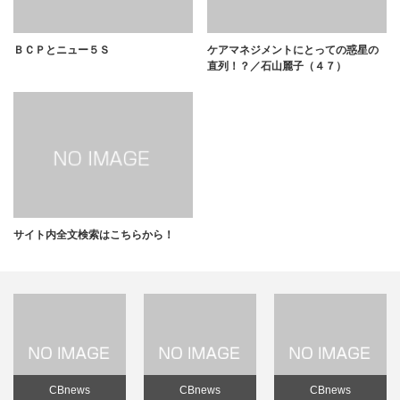
ＢＣＰとニュー５Ｓ
ケアマネジメントにとっての惑星の
直列！？／石山麗子（４７）
サイト内全文検索はこちらから！
CBnews
CBnews
CBnews