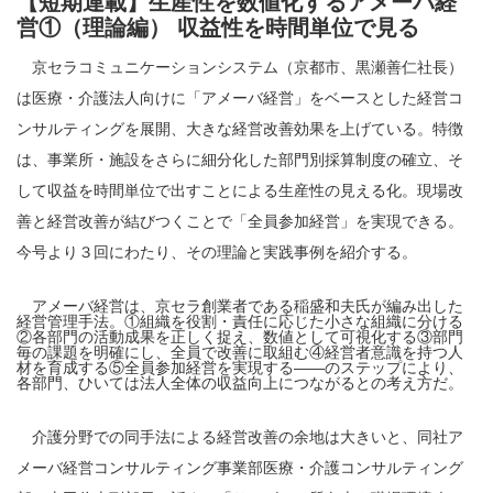
【短期連載】生産性を数値化するアメーバ経
営①（理論編） 収益性を時間単位で見る
京セラコミュニケーションシステム（京都市、黒瀬善仁社長）
は医療・介護法人向けに「アメーバ経営」をベースとした経営コ
ンサルティングを展開、大きな経営改善効果を上げている。特徴
は、事業所・施設をさらに細分化した部門別採算制度の確立、そ
して収益を時間単位で出すことによる生産性の見える化。現場改
善と経営改善が結びつくことで「全員参加経営」を実現できる。
今号より３回にわたり、その理論と実践事例を紹介する。
アメーバ経営は、京セラ創業者である稲盛和夫氏が編み出した
経営管理手法。①組織を役割・責任に応じた小さな組織に分ける
②各部門の活動成果を正しく捉え、数値として可視化する③部門
毎の課題を明確にし、全員で改善に取組む④経営者意識を持つ人
材を育成する⑤全員参加経営を実現する――のステップにより、
各部門、ひいては法人全体の収益向上につながるとの考え方だ。
介護分野での同手法による経営改善の余地は大きいと、同社ア
メーバ経営コンサルティング事業部医療・介護コンサルティング