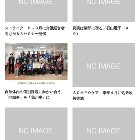
ストライク ８～９月に介護経営者
真実は細部に宿る／石山麗子（４
向けＭ＆Ａセミナー開催
９）
自治体内の個別課題に向かい合う
ＳＯＭＰＯケア 来年４月に処遇改
「地域事」を「我が事」に
善実施