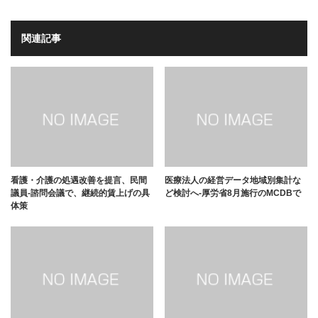
関連記事
看護・介護の処遇改善を提言、民間
医療法人の経営データ地域別集計な
議員-諮問会議で、継続的賃上げの具
ど検討へ-厚労省8月施行のMCDBで
体策