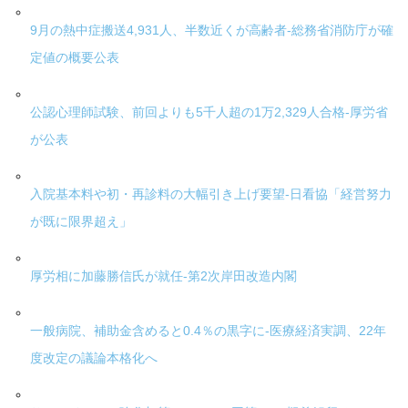
9月の熱中症搬送4,931人、半数近くが高齢者-総務省消防庁が確
定値の概要公表
公認心理師試験、前回よりも5千人超の1万2,329人合格-厚労省
が公表
入院基本料や初・再診料の大幅引き上げ要望-日看協「経営努力
が既に限界超え」
厚労相に加藤勝信氏が就任-第2次岸田改造内閣
一般病院、補助金含めると0.4％の黒字に-医療経済実調、22年
度改定の議論本格化へ