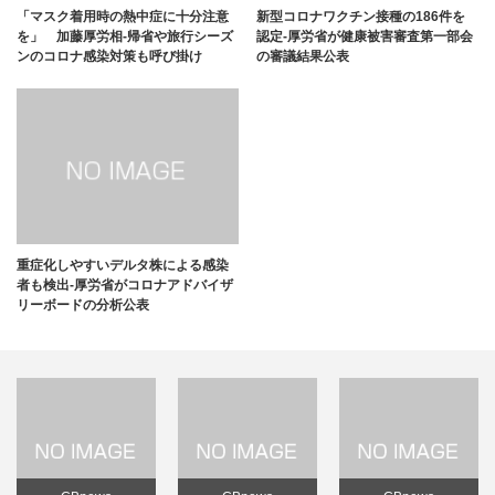
「マスク着用時の熱中症に十分注意
新型コロナワクチン接種の186件を
を」 加藤厚労相-帰省や旅行シーズ
認定-厚労省が健康被害審査第一部会
ンのコロナ感染対策も呼び掛け
の審議結果公表
重症化しやすいデルタ株による感染
者も検出-厚労省がコロナアドバイザ
リーボードの分析公表