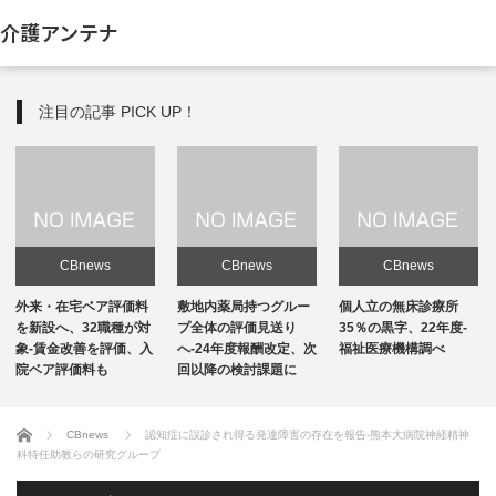
介護アンテナ
注目の記事 PICK UP！
CBnews
CBnews
CBnews
敷地内薬局持つグルー
個人立の無床診療所
個人立の無床診療所
プ全体の評価見送り
35％の黒字、22年度-
35％の黒字、22年度-
へ-24年度報酬改定、次
福祉医療機構調べ
福祉医療機構調べ
回以降の検討課題に
ホーム
CBnews
認知症に誤診され得る発達障害の存在を報告-熊本大病院神経精神
科特任助教らの研究グループ