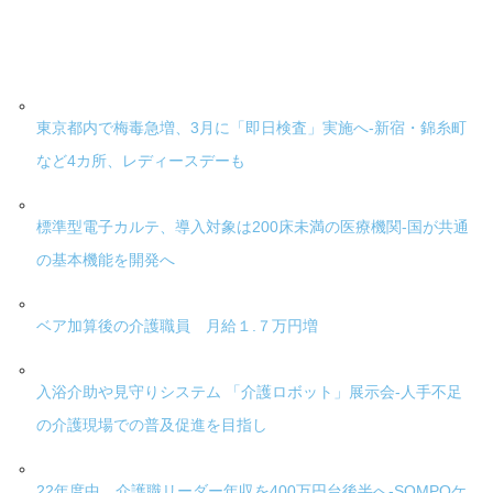
東京都内で梅毒急増、3月に「即日検査」実施へ-新宿・錦糸町
など4カ所、レディースデーも
標準型電子カルテ、導入対象は200床未満の医療機関-国が共通
の基本機能を開発へ
ベア加算後の介護職員 月給１.７万円増
入浴介助や見守りシステム 「介護ロボット」展示会-人手不足
の介護現場での普及促進を目指し
22年度中、介護職リーダー年収を400万円台後半へ-SOMPOケ