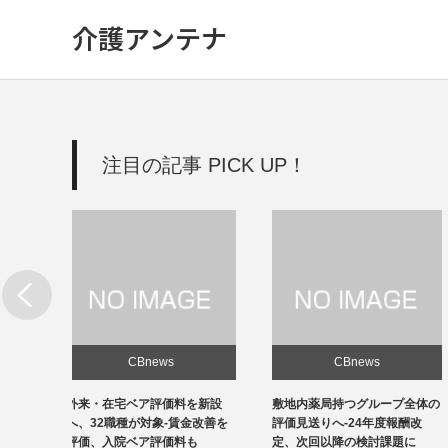
介護アンテナ
注目の記事 PICK UP！
CBnews
CBnews
新設
敷地内薬局持つグループ全体の
個人立の無床診療所35％の黒
改善を
評価見送りへ-24年度報酬改
字、22年度-福祉医療機構調べ
定、次回以降の検討課題に