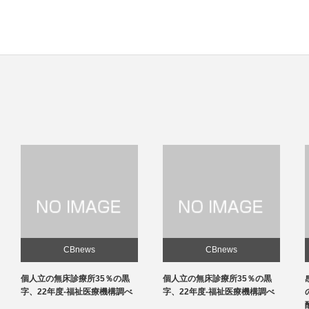
CBnews
CBnews
個人立の無床診療所35％の黒
感染対策向上加算、介護施設と
字、22年度-福祉医療機構調べ
の協力体制を要件化-24年度報
酬改定