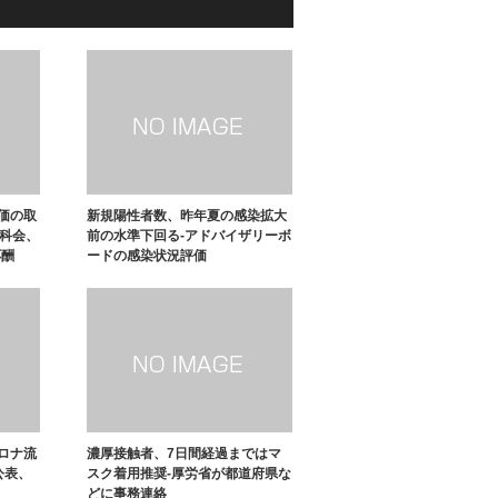
価の取
新規陽性者数、昨年夏の感染拡大
分科会、
前の水準下回る-アドバイザリーボ
応酬
ードの感染状況評価
ロナ流
濃厚接触者、7日間経過まではマ
公表、
スク着用推奨-厚労省が都道府県な
どに事務連絡