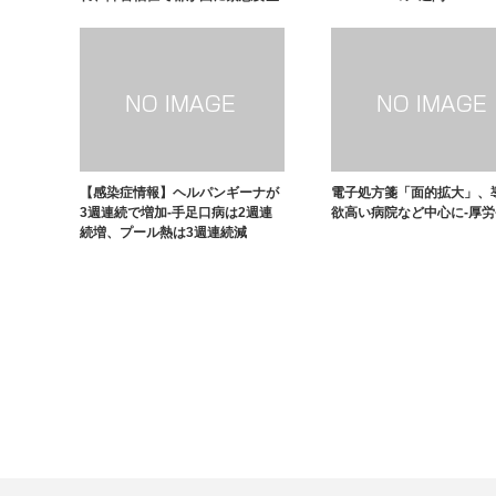
【感染症情報】ヘルパンギーナが
電子処方箋「面的拡大」、
3週連続で増加-手足口病は2週連
欲高い病院など中心に-厚労
続増、プール熱は3週連続減