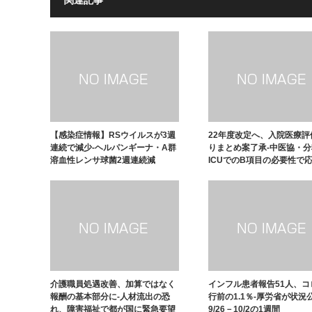
関連記事
【感染症情報】RSウイルスが3週
22年度改定へ、入院医療評
連続で減少-ヘルパンギーナ・A群
りまとめ案了承-中医協・
溶血性レンサ球菌2週連続減
ICUでのB項目の必要性で
介護職員処遇改善、加算ではなく
インフル患者報告51人、コ
報酬の基本部分に-人材流出の恐
行前の1.1％-厚労省が状況
れ、障害福祉で都が国に緊急要望
9/26－10/2の1週間