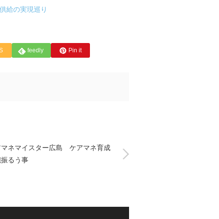
定供給の実現巡り
S
feedly
Pin it
アマネマイスター広島 ケアマネ育成
腕振るう事