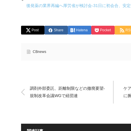
後発薬の業界再編へ厚労省が検討会-31日に初会合、安
Post
Share
Hatena
Pocket
RS
CBnews
調剤外部委託、距離制限などの撤廃要望-
ケ
規制改革会議WGで経団連
に