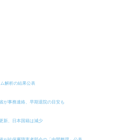
ノム解析の結果公表
労省が事務連絡、早期退院の目安も
更新、日本国籍は減少
労省が社保審障害者部会の「中間整理」公表