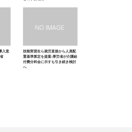
導入意
技能実習生ら就労直後から人員配
省
置基準算定を提案-厚労省が介護給
付費分科会に示すも引き続き検討
へ