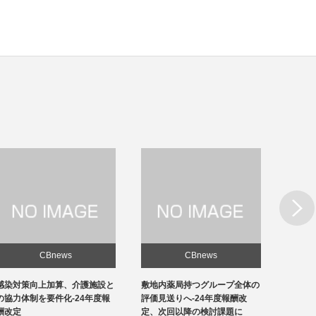
Next
CBnews
CBnews
敷地内薬局持つグループ全体の
急性期1の在院日数、支払側
東京の
評価見送りへ-24年度報酬改
「14日以内」主張-診療側「分
ロナ患
定、次回以降の検討課題に
化の前につぶれる」、公益裁定
超