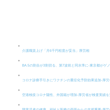
介護職賃上げ「月6千円程度が妥当」厚労相
BA.5の割合が3割切る、第7波前と同水準に-東京都がゲ
コロナ診療手引きにワクチンの重症化予防効果追加-厚
空港検疫コロナ陽性、外国籍が増加-厚労省が検査実績を
障害児者の健康、福祉と医療の両面からの支援重要-厚