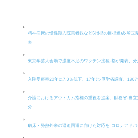
精神病床の慢性期入院患者数など6指標の目標達成-埼玉
表
東京学芸大会場で濃度不足のワクチン接種-都が発表、
入院受療率20年に7.3％低下、17年比-厚労省調査、198
介護におけるアウトカム指標の重視を提案、財務省-自
分
病床・発熱外来の逼迫回避に向けた対応を-コロナアド