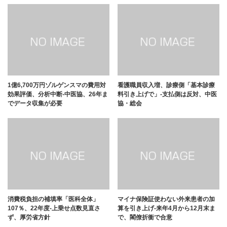
1億6,700万円ゾルゲンスマの費用対
看護職員収入増、診療側「基本診療
効果評価、分析中断-中医協、26年ま
料引き上げで」-支払側は反対、中医
でデータ収集が必要
協・総会
消費税負担の補填率「医科全体」
マイナ保険証使わない外来患者の加
107％、22年度-上乗せ点数見直さ
算を引き上げ-来年4月から12月末ま
ず、厚労省方針
で、閣僚折衝で合意