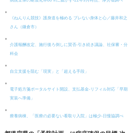
病院全体の耐震化率80％に届かず-22年9月時点、厚労省調べ
《ねんりん競技》護身道を極める ブレない身体と心／藤井和之
さん（鎌倉市）
介護報酬改定、施行後ろ倒しに賛否-引き続き議論、社保審・分
科会
自立支援を阻む「現実」と「超える手段」
電子処方箋ポータルサイト開設、支払基金-リフィル対応「早期
実装へ準備」
療養病棟、「医療の必要ない看取り入院」は極少-日慢協調べ