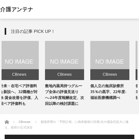
介護アンテナ
注目の記事 PICK UP！
CBnews
CBnews
CBnews
敷地内薬局持つグルー
個人立の無床診療所
個人立の無床診療所
プ全体の評価見送り
35％の黒字、22年度-
35％の黒字、22年度-
へ-24年度報酬改定、次
福祉医療機構調べ
福祉医療機構調べ
回以降の検討課題に
ホーム
CBnews
都道府県の「予防計画」に病床確保の目標-次の感染症拡大に備
え、政府が正式決定