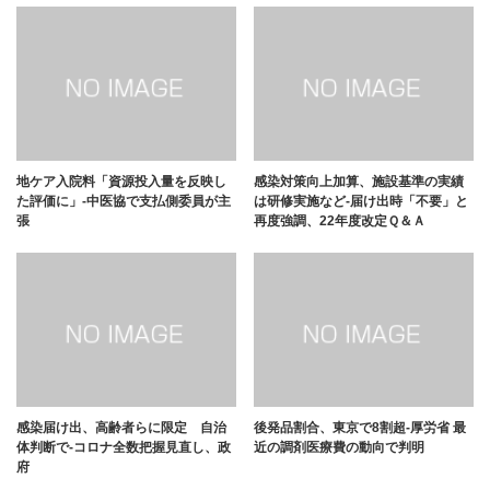
地ケア入院料「資源投入量を反映し
感染対策向上加算、施設基準の実績
た評価に」-中医協で支払側委員が主
は研修実施など-届け出時「不要」と
張
再度強調、22年度改定Ｑ＆Ａ
感染届け出、高齢者らに限定 自治
後発品割合、東京で8割超-厚労省 最
体判断で-コロナ全数把握見直し、政
近の調剤医療費の動向で判明
府