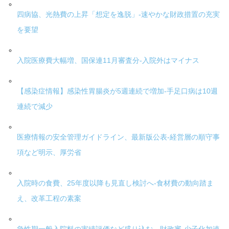
四病協、光熱費の上昇「想定を逸脱」-速やかな財政措置の充実
を要望
入院医療費大幅増、国保連11月審査分-入院外はマイナス
【感染症情報】感染性胃腸炎が5週連続で増加-手足口病は10週
連続で減少
医療情報の安全管理ガイドライン、最新版公表-経営層の順守事
項など明示、厚労省
入院時の食費、25年度以降も見直し検討へ-食材費の動向踏ま
え、改革工程の素案