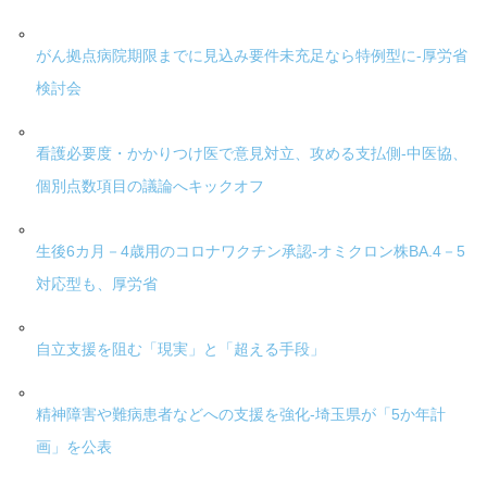
がん拠点病院期限までに見込み要件未充足なら特例型に-厚労省
検討会
看護必要度・かかりつけ医で意見対立、攻める支払側-中医協、
個別点数項目の議論へキックオフ
生後6カ月－4歳用のコロナワクチン承認-オミクロン株BA.4－5
対応型も、厚労省
自立支援を阻む「現実」と「超える手段」
精神障害や難病患者などへの支援を強化-埼玉県が「5か年計
画」を公表