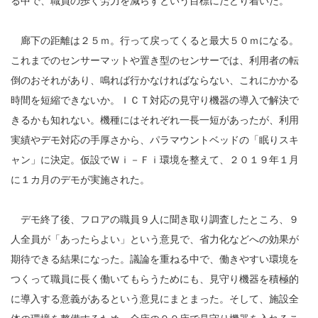
る中で、職員の歩く労力を減らすという目標にたどり着いた。
廊下の距離は２５ｍ。行って戻ってくると最大５０ｍになる。
これまでのセンサーマットや置き型のセンサーでは、利用者の転
倒のおそれがあり、鳴れば行かなければならない、これにかかる
時間を短縮できないか。ＩＣＴ対応の見守り機器の導入で解決で
きるかも知れない。機種にはそれぞれ一長一短があったが、利用
実績やデモ対応の手厚さから、パラマウントベッドの「眠りスキ
ャン」に決定。仮設でＷｉ－Ｆｉ環境を整えて、２０１９年１月
に１カ月のデモが実施された。
デモ終了後、フロアの職員９人に聞き取り調査したところ、９
人全員が「あったらよい」という意見で、省力化などへの効果が
期待できる結果になった。議論を重ねる中で、働きやすい環境を
つくって職員に長く働いてもらうためにも、見守り機器を積極的
に導入する意義があるという意見にまとまった。そして、施設全