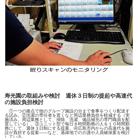
寿光園の取組みや検討 週休３日制の提起や高速代
の施設負担検討
①一つの拠点で他のグループ施設の分まで食事をつくり配送す
る試み。②洗濯の専任者を置くなど周辺業務負担を軽減する（実
施済み。周辺業務として、掃除、洗濯、備品補充の専門職員を配
置している）。③ユニット型で毎日８時間勤務の人を１０時間勤
務にして、週休３日制にする提案。④広島市内からの高速代を施
設が負担する提案――など、過疎地での介護や人員確保案を検討
している。