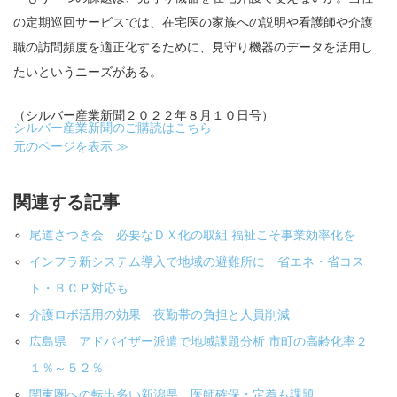
の定期巡回サービスでは、在宅医の家族への説明や看護師や介護
職の訪問頻度を適正化するために、見守り機器のデータを活用し
たいというニーズがある。
（シルバー産業新聞２０２２年８月１０日号）
シルバー産業新聞のご購読はこちら
元のページを表示 ≫
関連する記事
尾道さつき会 必要なＤＸ化の取組 福祉こそ事業効率化を
インフラ新システム導入で地域の避難所に 省エネ・省コス
ト・ＢＣＰ対応も
介護ロボ活用の効果 夜勤帯の負担と人員削減
広島県 アドバイザー派遣で地域課題分析 市町の高齢化率２
１％～５２％
関東圏への転出多い新潟県 医師確保・定着も課題