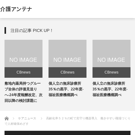
介護アンテナ
注目の記事 PICK UP！
CBnews
CBnews
CBnews
敷地内薬局持つグルー
個人立の無床診療所
個人立の無床診療所
プ全体の評価見送り
35％の黒字、22年度-
35％の黒字、22年度-
へ-24年度報酬改定、次
福祉医療機構調べ
福祉医療機構調べ
回以降の検討課題に
ホーム
ケアニュース
高齢化率５２％の町で見守り機器導入 働きやすい職場づくり
で人材確保めざす