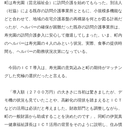
町は寿光園（芸北福祉会）に訪問介護を始めてもらった。別法人
（社協）による既存の訪問介護事業所とともに、小規模多機能な
どと合わせて、地域の在宅介護基盤の再構築を何とか図る計画だ
ったが、ヘルパーの確保が困難だった既存の訪問介護事業所は、
寿光園の訪問介護参入に安心して撤退してしまった。いま、町内
のヘルパーは寿光園の４人のみという状況。実際、食事の提供時
間も、ヘルパーの勤務状況次第になっている。
今回のＩＣＴ導入は、寿光園の意気込みと町の期待がマッチン
グした究極の選択だったと言える。
「導入額（２７００万円）の大きさに当初は驚きましたが、デ
モ機の状況も見ていたことや、高齢化の現状を踏まえるとＩＣＴ
などの活用は必須だと考えました。財政部門とも調整しながら、
町の一般財源から助成することを決めたのです」。同町の伊賀真
一健康福祉課長はＩＣＴ活用の背景をそのように説明し、住み慣