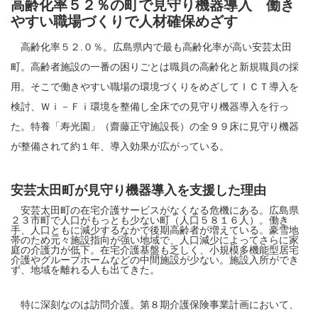
高齢化率５２％の町で見守り機器導入 働き
やすい職場づくりで人材確保めざす
高齢化率５２.０％。広島県内で最も高齢化率が高い安芸太田
町。高齢者施設の一番の困りごとは職員の高齢化と新規職員の採
用。そこで働きやすい職場の環境づくりをめざしてＩＣＴ導入を
検討、Ｗｉ－Ｆｉ環境を整備し全床での見守り機器導入を行っ
た。特養「寿光園」（齋藤正守施設長）の全９９床に見守り機器
が整備されて約１年、導入効果が広がっている。
安芸太田町が見守り機器導入を支援した理由
安芸太田町の在宅介護サービスがなくなる危機にある。広島県
２３市町で人口がもっとも少ない町（人口５８１６人）。働き
手、人口ともに減少するなかで後期高齢者が増えている。豪雪地
帯のため元々施設指向が強い地域で、人口減少によってさらに家
庭の介護力が低下。在宅介護基盤も乏しく、小規模多機能型居宅
介護やグループホームなどの中間施設が少ない。施設入所ができ
ず、地域を離れる人も出てきた。
特に深刻なのは訪問介護。第８期介護保険事業計画において、