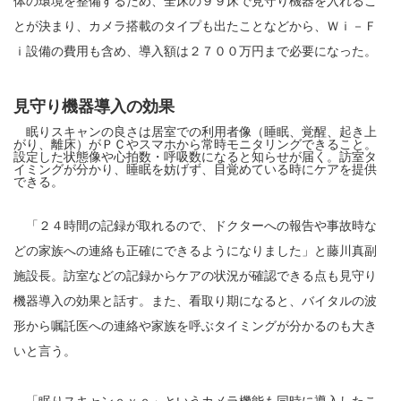
体の環境を整備するため、全床の９９床で見守り機器を入れるこ
とが決まり、カメラ搭載のタイプも出たことなどから、Ｗｉ－Ｆ
ｉ設備の費用も含め、導入額は２７００万円まで必要になった。
見守り機器導入の効果
眠りスキャンの良さは居室での利用者像（睡眠、覚醒、起き上
がり、離床）がＰＣやスマホから常時モニタリングできること。
設定した状態像や心拍数・呼吸数になると知らせが届く。訪室タ
イミングが分かり、睡眠を妨げず、目覚めている時にケアを提供
できる。
「２４時間の記録が取れるので、ドクターへの報告や事故時な
どの家族への連絡も正確にできるようになりました」と藤川真副
施設長。訪室などの記録からケアの状況が確認できる点も見守り
機器導入の効果と話す。また、看取り期になると、バイタルの波
形から嘱託医への連絡や家族を呼ぶタイミングが分かるのも大き
いと言う。
「眠りスキャンｅｙｅ」というカメラ機能も同時に導入したこ