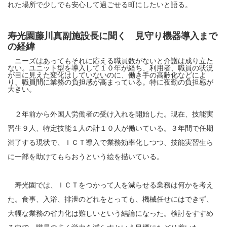
れた場所で少しでも安心して過ごせる町にしたいと語る。
寿光園藤川真副施設長に聞く 見守り機器導入まで
の経緯
ニーズはあってもそれに応える職員数がないと介護は成り立た
ない。ユニット型を導入して１０年が経ち、利用者、職員の状況
が目に見えた変化はしていないのに、働き手の高齢化などによ
り、職員間に業務の負担感が高まっている。特に夜勤の負担感が
大きい。
２年前から外国人労働者の受け入れを開始した。現在、技能実
習生９人、特定技能１人の計１０人が働いている。３年間で任期
満了する現状で、ＩＣＴ導入で業務効率化しつつ、技能実習生ら
に一部を助けてもらおうという絵を描いている。
寿光園では、ＩＣＴをつかって人を減らせる業務は何かを考え
た。食事、入浴、排泄のどれをとっても、機械任せにはできず、
大幅な業務の省力化は難しいという結論になった。検討をすすめ