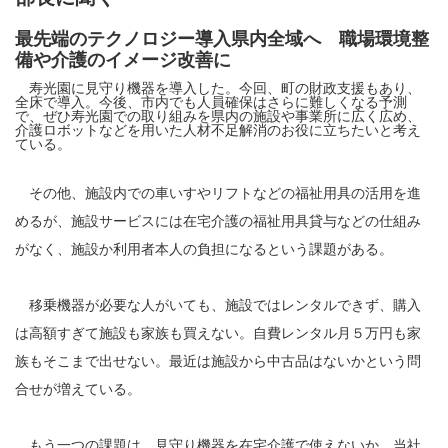
最先端のテクノロジー導入県内全域へ 職場環境整
備や介護のイメージ改善に
寿光園に見守り機器を導入した。今回、町の財政支援もあり、
全床で導入。今後、市内でも人員確保はさらに難しくなる予測
で、ぜひ寿光園での取り組みを県内の施設や事業所に広く広め、
介護ロボットなどを用いた人材不足解消のお役に立ちたいと考え
ている。
その他、施設内での車いすやリフトなどの福祉用具の活用を進
めるが、施設サービスには在宅介護の福祉用具貸与などの仕組み
がなく、施設か利用者本人の負担になるという課題がある。
移乗機器が必要な人がいても、施設ではレンタルできず、購入
は高額すぎて施設も家族も買えない。自費レンタル月５万円も家
族もそこまで出せない。最近は施設から中古品はないかという問
合せが増えている。
もう一つの課題は、見守り機器を在宅介護で使えないか。当社