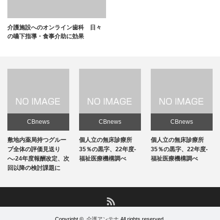
介護施設へのオンライン歯科 日々
の嚥下指導・食事介助に効果
CBnews
CBnews
CBnews
敷地内薬局持つグルー
個人立の無床診療所
個人立の無床診療所
プ全体の評価見送り
35％の黒字、22年度-
35％の黒字、22年度-
へ-24年度報酬改定、次
福祉医療機構調べ
福祉医療機構調べ
回以降の検討課題に
RSS
Copyright ©
介護アンテナ
All rights reserved.