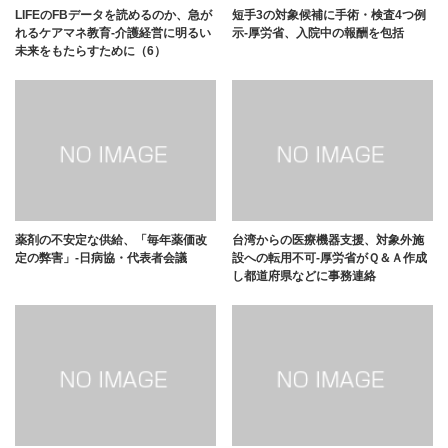
LIFEのFBデータを読めるのか、急が
短手3の対象候補に手術・検査4つ例
れるケアマネ教育-介護経営に明るい
示-厚労省、入院中の報酬を包括
未来をもたらすために（6）
薬剤の不安定な供給、「毎年薬価改
台湾からの医療機器支援、対象外施
定の弊害」-日病協・代表者会議
設への転用不可-厚労省がＱ＆Ａ作成
し都道府県などに事務連絡