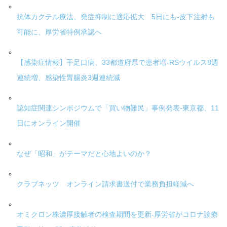
抗体カクテル療法、発症抑制に適応拡大 5日にも-皮下注射も
可能に、厚労省特例承認へ
【感染症情報】手足口病、33都道府県で患者増-RSウイルス8週
連続増、感染性胃腸炎3週連続減
認知症関連シンポジウムで「買い物難民」事例発表-東京都、11
日にオンライン開催
なぜ「昭和」がテーマだと心地よいのか？
クラブネッツ オンライン請求書送付で業務負担軽減へ
オミクロン株濃厚接触者の検査期間を更新-厚労省がコロナ診療