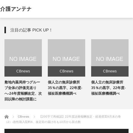
介護アンテナ
注目の記事 PICK UP！
CBnews
CBnews
CBnews
敷地内薬局持つグルー
個人立の無床診療所
個人立の無床診療所
プ全体の評価見送り
35％の黒字、22年度-
35％の黒字、22年度-
へ-24年度報酬改定、次
福祉医療機構調べ
福祉医療機構調べ
回以降の検討課題に
ホーム
CBnews
【200字で再確認】22年度診療報酬改定・経過措置9月末の巻
（2）-急性期入院料6、改定前の届け出も10月から新点数