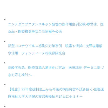
ニンテダニブエタンスルホン酸塩の副作用症例記載-厚労省、医
薬品・医療機器等安全性情報を公表
新型コロナウイルス感染症対策事例 噴霧や清拭に次亜塩素酸
水活用 フォンティーヌ相模原陽光台
高齢者救急、医療資源の適正化に言及 医療課長-データに基づ
き対応を検討へ
【社告】22年度税制改正から今後の病院経営を読み解く-国際医
療福祉大学大学院の安部教授招き24日にセミナー