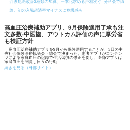
介護処遇改善3種類の加算、一本化求める声相次ぐ -分科会で議
論、初の入職超過率マイナスに危機感も
高血圧治療補助アプリ、9月保険適用了承も注
文多数-中医協、アウトカム評価の声に厚労省
も検証方針
高血圧治療補助アプリを9月から保険適用することが、3日の中
央社会保険医療協議会・総会で決まった。患者アプリがコンテン
ツによる家庭血圧の記録で生活習慣の修正を促し、医師アプリは
家庭血圧を閲覧し日々の行動…
続きを見る（外部サイト）