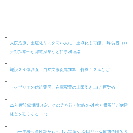
入院治療、重症化リスク高い人に「重点化も可能」-厚労省コロ
ナ対策本部が都道府県などに事務連絡
施設３団体調査 自立支援促進加算 特養１２％など
ラゲブリオの供給薬局、在庫配置の上限引き上げ-厚労省
22年度診療報酬改定、その先を行く戦略を-連携と横展開が病院
経営を強くする（3）
コロナ患者へ急性期からのリハ実施を-全国リハ医療関係団体協