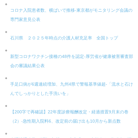
コロナ入院患者数、横ばいで推移-東京都がモニタリング会議の
専門家意見公表
石川県 ２０２５年時点の介護人材充足率 全国トップ
新型コロナワクチン接種の48件を認定-厚労省が健康被害審査部
会の審議結果公表
手足口病が6週連続増加、九州4県で警報基準値超-「流水と石け
んでしっかりとした手洗いを」
【200字で再確認】22年度診療報酬改定・経過措置9月末の巻
（2）-急性期入院料6、改定前の届け出も10月から新点数