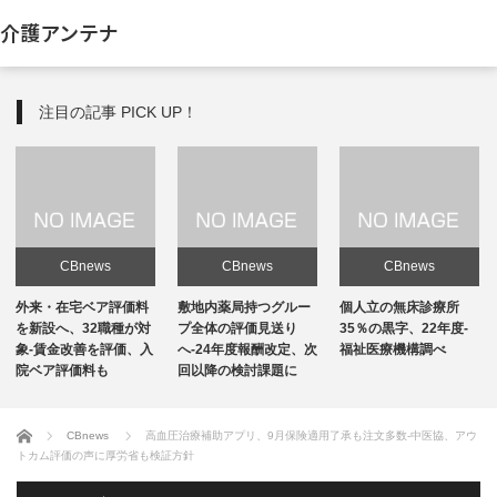
介護アンテナ
注目の記事 PICK UP！
CBnews
CBnews
CBnews
敷地内薬局持つグルー
個人立の無床診療所
個人立の無床診療所
プ全体の評価見送り
35％の黒字、22年度-
35％の黒字、22年度-
へ-24年度報酬改定、次
福祉医療機構調べ
福祉医療機構調べ
回以降の検討課題に
ホーム
CBnews
高血圧治療補助アプリ、9月保険適用了承も注文多数-中医協、アウ
トカム評価の声に厚労省も検証方針