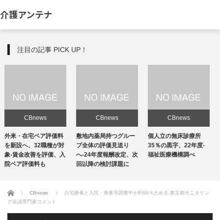
介護アンテナ
注目の記事 PICK UP！
CBnews
CBnews
CBnews
敷地内薬局持つグルー
個人立の無床診療所
個人立の無床診療所
プ全体の評価見送り
35％の黒字、22年度-
35％の黒字、22年度-
へ-24年度報酬改定、次
福祉医療機構調べ
福祉医療機構調べ
回以降の検討課題に
ホーム
CBnews
自宅療養と入院・療養等調整中が約96％占める-東京都モニタリン
グ会議専門家コメント