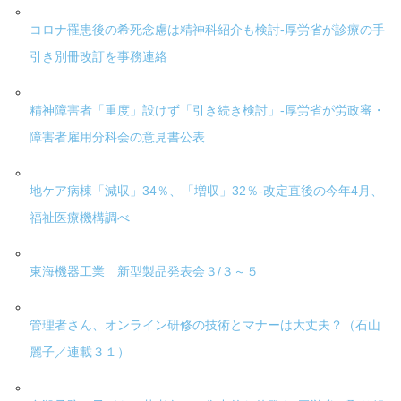
コロナ罹患後の希死念慮は精神科紹介も検討-厚労省が診療の手
引き別冊改訂を事務連絡
精神障害者「重度」設けず「引き続き検討」-厚労省が労政審・
障害者雇用分科会の意見書公表
地ケア病棟「減収」34％、「増収」32％-改定直後の今年4月、
福祉医療機構調べ
東海機器工業 新型製品発表会３/３～５
管理者さん、オンライン研修の技術とマナーは大丈夫？（石山
麗子／連載３１）