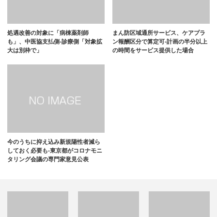
処遇改善の対象に「病棟薬剤師
まん防区域通所サービス、ケアプラ
も」、中医協支払側-診療側「対象拡
ン報酬区分で算定可-計画の半分以上
大は別枠で」
の時間をサービス提供した場合
今のうちに抑え込み新規陽性者減ら
しておく必要も-東京都がコロナモニ
タリング会議の専門家意見公表