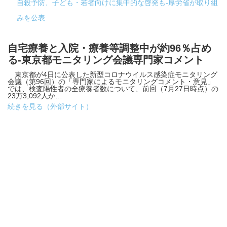
自殺予防、子ども・若者向けに集中的な啓発も-厚労省が取り組
みを公表
自宅療養と入院・療養等調整中が約96％占め
る-東京都モニタリング会議専門家コメント
東京都が4日に公表した新型コロナウイルス感染症モニタリング
会議（第96回）の「専門家によるモニタリングコメント・意見」
では、検査陽性者の全療養者数について、前回（7月27日時点）の
23万3,092人か…
続きを見る（外部サイト）