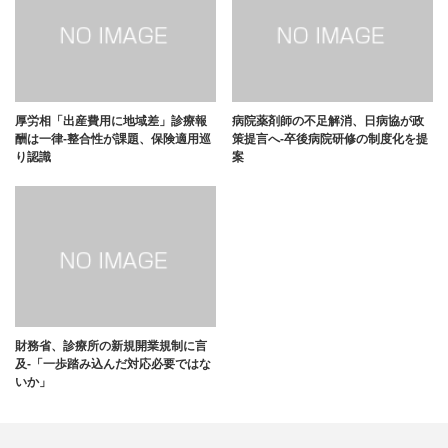
厚労相「出産費用に地域差」診療報
病院薬剤師の不足解消、日病協が政
酬は一律-整合性が課題、保険適用巡
策提言へ-卒後病院研修の制度化を提
り認識
案
財務省、診療所の新規開業規制に言
及-「一歩踏み込んだ対応必要ではな
いか」