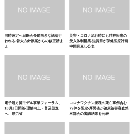
同時改定へ日医会長前向きな議論行
災害・コロナ流行時にも精神疾患の
われる-骨太方針原案からの修正踏ま
受入体制構築-滋賀県が保健医療計画
え
中間見直し公表
電子処方箋モデル事業フォーラム、
コロナワクチン接種の死亡事例含む
10月2日開催-理解向上・普及促進
79件を認定-厚労省が健康被害審査第
へ、厚労省
三部会の審議結果を公表