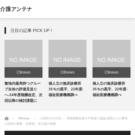
介護アンテナ
注目の記事 PICK UP！
CBnews
CBnews
CBnews
敷地内薬局持つグルー
個人立の無床診療所
個人立の無床診療所
プ全体の評価見送り
35％の黒字、22年度-
35％の黒字、22年度-
へ-24年度報酬改定、次
福祉医療機構調べ
福祉医療機構調べ
回以降の検討課題に
ホーム
CBnews
入院時の付き添い、実態調査結果を中医協で議論-病院からの事前
の説明が重要、診療側・支払側が指摘