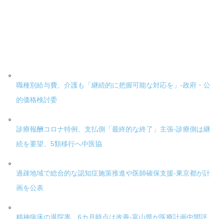
職種別給与費、介護も「継続的に把握可能な対応を」-政府・公
的価格検討委
診療報酬コロナ特例、支払側「最終的な終了」主張-診療側は継
続を要望、5類移行へ中医協
過疎地域で総合的な認知症施策推進や医師確保支援-東京都が計
画を公表
精神病床の退院率、6カ月時点は改善-富山県が医療計画中間評