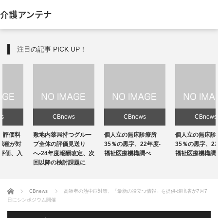
介護アンテナ
注目の記事 PICK UP！
CBnews
CBnews
CBnews
敷地内薬局持つグルー
個人立の無床診療所
個人立の無床診療所
プ全体の評価見送り
35％の黒字、22年度-
35％の黒字、22年度-
へ-24年度報酬改定、次
福祉医療機構調べ
福祉医療機構調べ
回以降の検討課題に
ホーム
CBnews
高齢者の熱中症対策、「最新の役立つ情報」を提供-環境省が7月7
日にシンポジウム開催