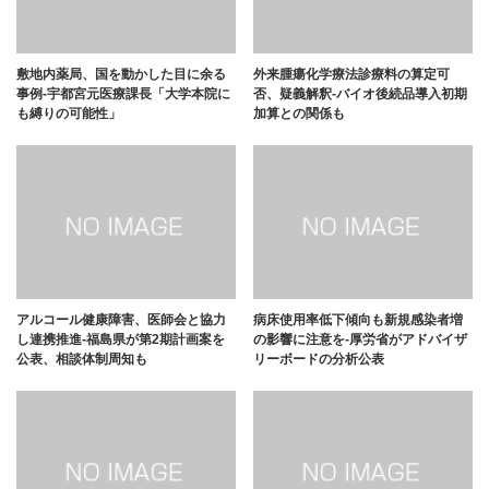
敷地内薬局、国を動かした目に余る
外来腫瘍化学療法診療料の算定可
事例-宇都宮元医療課長「大学本院に
否、疑義解釈-バイオ後続品導入初期
も縛りの可能性」
加算との関係も
アルコール健康障害、医師会と協力
病床使用率低下傾向も新規感染者増
し連携推進-福島県が第2期計画案を
の影響に注意を-厚労省がアドバイザ
公表、相談体制周知も
リーボードの分析公表