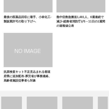
最後の医薬品回収に着手、小林化工-
熱中症救急搬送1,481人、6週連続で
製販業許可の取り下げへ
減少-総務省消防庁が5－11日の1週間
の速報値公表
抗原検査キット不足見込まれる都道
府県に追加配布-厚労省が事務連絡、
高齢者施設従事者ら対象