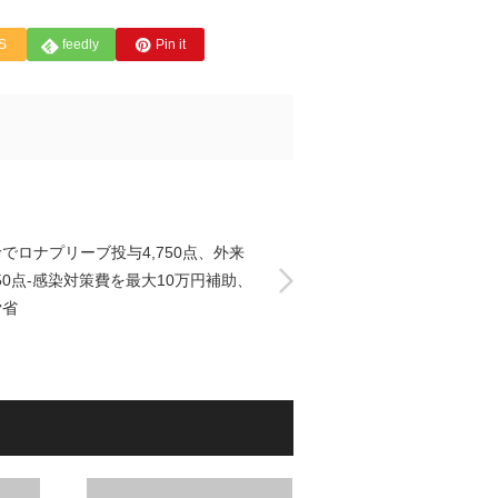
S
feedly
Pin it
でロナプリーブ投与4,750点、外来
850点-感染対策費を最大10万円補助、
労省