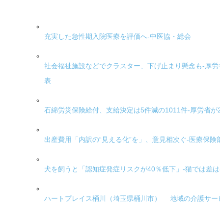
充実した急性期入院医療を評価へ-中医協・総会
社会福祉施設などでクラスター、下げ止まり懸念も-厚
表
石綿労災保険給付、支給決定は5件減の1011件-厚労省が
出産費用「内訳の“見える化”を」、意見相次ぐ-医療保険
犬を飼うと「認知症発症リスクが40％低下」-猫では差
ハートプレイス桶川（埼玉県桶川市） 地域の介護サー