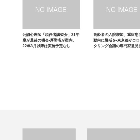
公認心理師「現任者講習会」21年
高齢者の入院増加、重症患
度が最後の機会-厚労省が案内、
動向に警戒を-東京都がコ
22年3月以降は実施予定なし
タリング会議の専門家意見