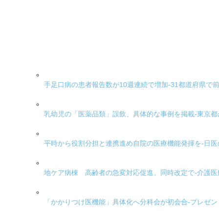
手足口病の患者報告数が10週連続で増加-31都道府県で
乳幼児の「医薬品類」誤飲、具体的な事例を掲載-東京
平時から役割分担と連携進め自院の医療機能発揮を-日
地ケア病棟 高齢者の急変対応促進、同時改定で-介護
「かかりつけ医機能」具体化へ分科会が初会合-プレゼ