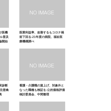
け医機
医業利益率、改善するもコロナ禍
ィル普及
前下回る-21年度の病院、福祉医
論開始
療機構調べ
床診断
看護・介護職の賃上げ、対象外と
が注意喚
なった職種も検証を-公的価格評価
惧
検討委員会、中間整理