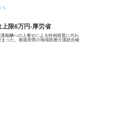
８％
上限6万円-厚労省
護報酬への上乗せによる特例措置に代わ
決まった。都道府県の地域医療介護総合確