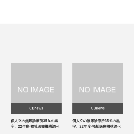
CBnews
CBnews
個人立の無床診療所35％の黒
感染対策向上加算、介護施設と
字、22年度-福祉医療機構調べ
の協力体制を要件化-24年度報
酬改定