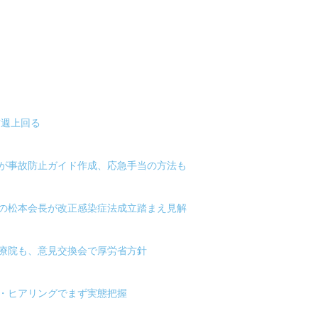
前週上回る
都が事故防止ガイド作成、応急手当の方法も
医の松本会長が改正感染症法成立踏まえ見解
医療院も、意見交換会で厚労省方針
ン・ヒアリングでまず実態把握