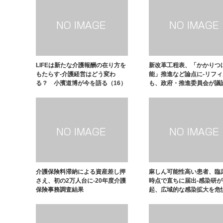
LIFEは新たな介護報酬の在り方を
新改革工程表、「かかりつ
もたらす-介護経営はどう変わ
能」推進など論点に-リフ
る？ 小濱道博が今を語る（16）
も、政府・推進委員会が議
介護保険料滞納による資産差し押
麻しん可能性高い患者、臨
さえ、初の2万人台に-20年度介護
時点で直ちに届出-感染研
保険事務調査結果
起、広域的な感染拡大を危