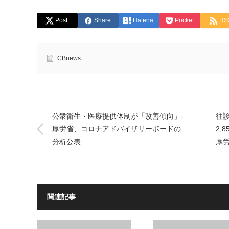
Post
Share
Hatena
Pocket
RS
CBnews
公衆衛生・医療提供体制が「改善傾向」-
往診
厚労省、コロナアドバイザリーボードの
2,
分析公表
厚
関連記事