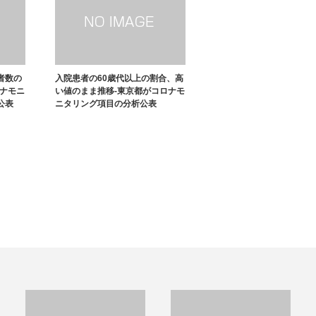
者数の
入院患者の60歳代以上の割合、高
ロナモニ
い値のまま推移-東京都がコロナモ
公表
ニタリング項目の分析公表