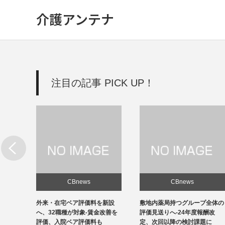
介護アンテナ
注目の記事 PICK UP！
CBnews
CBnews
新設
敷地内薬局持つグループ全体の
個人立の無床診療所35％の黒
改善を
評価見送りへ-24年度報酬改
字、22年度-福祉医療機構調べ
定、次回以降の検討課題に