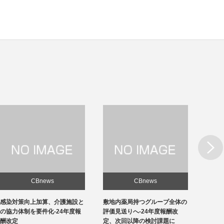
Next
CBnews
CBnews
敷地内薬局持つグループ全体の
急性期1の在院日数、支払側
東京の
評価見送りへ-24年度報酬改
「14日以内」主張-診療側「分
ロナ患
定、次回以降の検討課題に
化の前につぶれる」、公益裁定
超