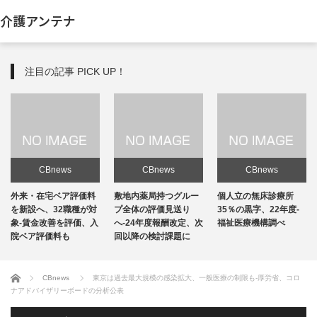
介護アンテナ
注目の記事 PICK UP！
CBnews
CBnews
CBnews
敷地内薬局持つグルー
個人立の無床診療所
個人立の無床診療所
プ全体の評価見送り
35％の黒字、22年度-
35％の黒字、22年度-
へ-24年度報酬改定、次
福祉医療機構調べ
福祉医療機構調べ
回以降の検討課題に
ホーム
CBnews
東京は過去最大規模の感染拡大、一般医療の制限も-厚労省、コロ
ナアドバイザリーボードの分析公表