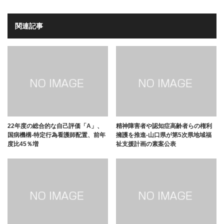
関連記事
22年度の総合的な自己評価「A」、
精神障害者や認知症高齢者らの権利
国病機構-特定行為看護師配置、前年
擁護を推進-山口県が第5次県地域福
度比45％増
祉支援計画の素案公表