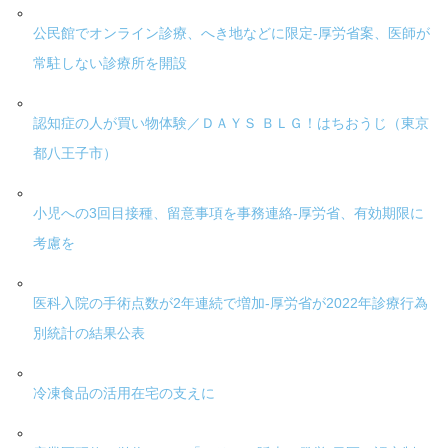
公民館でオンライン診療、へき地などに限定-厚労省案、医師が
常駐しない診療所を開設
認知症の人が買い物体験／ＤＡＹＳ ＢＬＧ！はちおうじ（東京
都八王子市）
小児への3回目接種、留意事項を事務連絡-厚労省、有効期限に
考慮を
医科入院の手術点数が2年連続で増加-厚労省が2022年診療行為
別統計の結果公表
冷凍食品の活用在宅の支えに