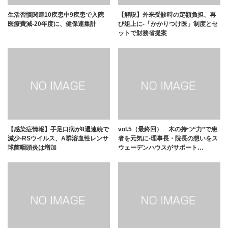
生活習慣関連10疾患中9疾患で入院
【解説】外来受診時の定額負担、再
医療費減-20年度に、健保連集計
び俎上に-「かかりつけ医」制度とセ
ットで財務省提案
【感染症情報】手足口病が8週連続で
vol.5（最終回） 木の持つ“力”で患
減少-RSウイルス、A群溶血性レンサ
者を元気に-理事長・院長の想いをス
球菌咽頭炎は増加
ウェーデンハウスがサポート…