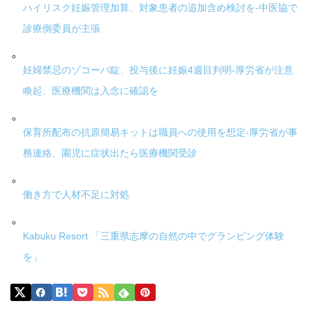
ハイリスク妊娠管理加算、対象患者の追加含め検討を-中医協で
診療側委員が主張
妊婦禁忌のゾコーバ錠、投与後に妊娠4週目判明-厚労省が注意
喚起、医療機関は入念に確認を
保育所配布の抗原簡易キットは職員への使用を想定-厚労省が事
務連絡、園児に症状出たら医療機関受診
働き方で人材不足に対処
Kabuku Resort 「三重県志摩の自然の中でグランピング体験
を」