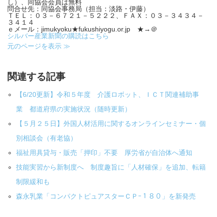
し）、同協会会員は無料
問合せ先
：同協会事務局（担当：淡路・伊藤）
ＴＥＬ：０３－６７２１－５２２２、ＦＡＸ：０３－３４３４－
３４１４
ｅメール：jimukyoku★fukushiyogu.or.jp ★→＠
シルバー産業新聞の購読はこちら
元のページを表示 ≫
関連する記事
【6/20更新】令和５年度 介護ロボット、ＩＣＴ関連補助事
業 都道府県の実施状況（随時更新）
【５月２５日】外国人材活用に関するオンラインセミナー・個
別相談会（有老協）
福祉用具貸与・販売「押印」不要 厚労省が自治体へ通知
技能実習から新制度へ 制度趣旨に「人材確保」を追加、転籍
制限緩和も
森永乳業「コンパクトピュアスターＣＰｰ１８０」を新発売