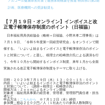
アルコール健康障害対策で連携体制構築を推進-秋田県の第2期
計画、医療機関への受診勧奨も
【７月１９日・オンライン】インボイスと改
正電子帳簿保存制度のポイント（日福協）
日本福祉用具供給協会（略称＝日福協、小野木孝二理事長）は
７月１９日、「令和５年度第一回経営研究会」をオンラインで開
催する。「いよいよ始まるインボイスと電子帳簿保存法のポイン
トと対策について」と題し、税理士の松崎啓介氏による講演を行
う。今年１０月から開始するインボイス制度、来年１月から全面
実施される改正電子帳簿保存制度をテーマに取り上げる。
日時
：２０２３年７月１９日（水）１３：００～１５：００
内容
：「いよいよ始まるインボイスと電子帳簿保存法のポイント
と対策について」（講師＝税理士・松崎啓介氏）
開催方法
：Ｚｏｏｍによるオンライン開催
対象者
：福祉用具事業の経営者、管理者、管理部門責任者・担当
者など
申込方法
：
こちらから
※７月１２日（水）締切
参加費
：税込２０００円／人（１社あたりの参加人数制限な