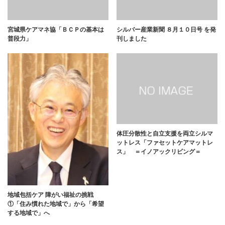
宮城県ケアマネ協「ＢＣＰの基本は
シルバー産業新聞 ８月１０日号 を発
普段力」
刊しました
体圧分散性と自立支援を両立シルマ
ットレス「ファセットケアマットレ
ス」 ＝イノアックリビング＝
地域包括ケア 障がい福祉の挑戦
①「住み慣れた地域で」から「希望
する地域で」へ