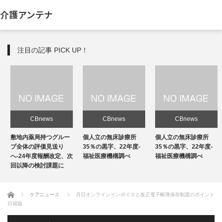
介護アンテナ
注目の記事 PICK UP！
CBnews
CBnews
CBnews
敷地内薬局持つグルー
個人立の無床診療所
個人立の無床診療所
プ全体の評価見送り
35％の黒字、22年度-
35％の黒字、22年度-
へ-24年度報酬改定、次
福祉医療機構調べ
福祉医療機構調べ
回以降の検討課題に
ホーム
ケアニュース
月日オンラインインボイスと改正電子帳簿保存制度のポイント
日福協