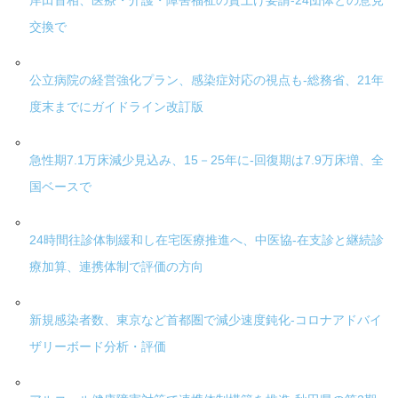
岸田首相、医療・介護・障害福祉の賃上げ要請-24団体との意見
交換で
公立病院の経営強化プラン、感染症対応の視点も-総務省、21年
度末までにガイドライン改訂版
急性期7.1万床減少見込み、15－25年に-回復期は7.9万床増、全
国ベースで
24時間往診体制緩和し在宅医療推進へ、中医協-在支診と継続診
療加算、連携体制で評価の方向
新規感染者数、東京など首都圏で減少速度鈍化-コロナアドバイ
ザリーボード分析・評価