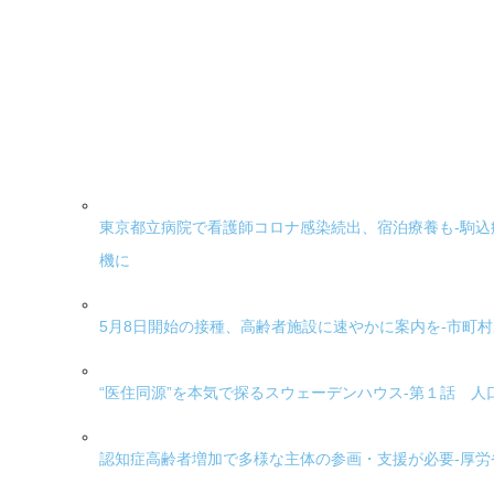
東京都立病院で看護師コロナ感染続出、宿泊療養も-駒込
機に
5月8日開始の接種、高齢者施設に速やかに案内を-市町
“医住同源”を本気で探るスウェーデンハウス-第１話 
認知症高齢者増加で多様な主体の参画・支援が必要-厚