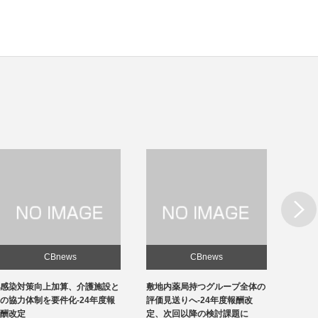
Next
CBnews
CBnews
敷地内薬局持つグループ全体の
急性期1の在院日数、支払側
東京の
評価見送りへ-24年度報酬改
「14日以内」主張-診療側「分
ロナ患
定、次回以降の検討課題に
化の前につぶれる」、公益裁定
超