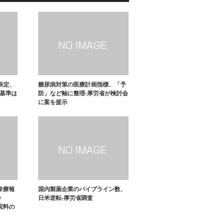
決定、
糖尿病対策の医療計画指標、「予
の基準は
防」など軸に整理-厚労省が検討会
に案を提示
診療報
国内製薬企業のパイプライン数、
巻
日米逆転-厚労省調査
院料の