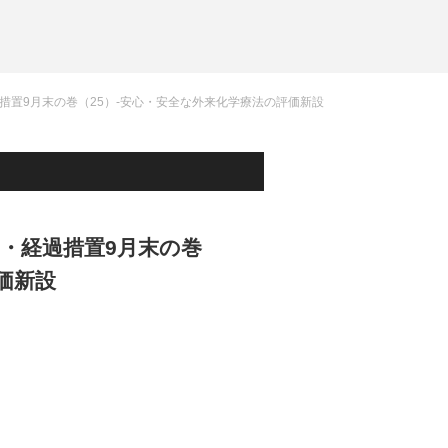
過措置9月末の巻（25）-安心・安全な外来化学療法の評価新設
定・経過措置9月末の巻
価新設