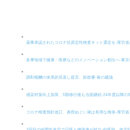
薬事承認されたコロナ抗原定性検査キット選定を-厚労省
多摩地域で健康・医療などのイノベーション創出へ-東
調剤報酬の体系的見直し提言、財政審-春の建議
感染対策向上加算、5類移行後も当面継続-24年度以降の
コロナ検査指針改訂、鼻腔ぬぐい液は有用な検体-厚労
2回目の中間年改定で日医と健保連が対立-中医協、改定