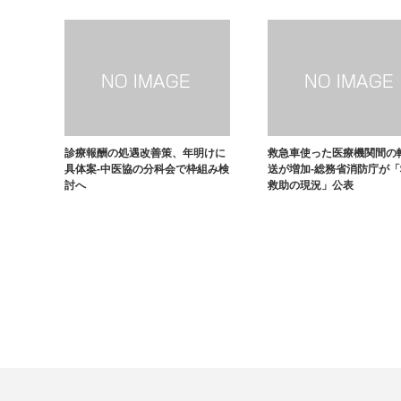
診療報酬の処遇改善策、年明けに
救急車使った医療機関間の
具体案-中医協の分科会で枠組み検
送が増加-総務省消防庁が
討へ
救助の現況」公表