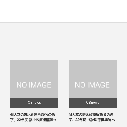
CBnews
CBnews
個人立の無床診療所35％の黒
感染対策向上加算、介護施設と
字、22年度-福祉医療機構調べ
の協力体制を要件化-24年度報
酬改定