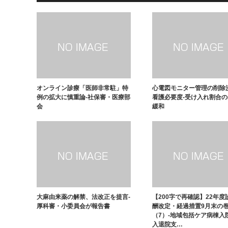
オンライン診療「医師非常駐」特
心電図モニター管理の削除
例の拡大に慎重論-社保審・医療部
看護必要度-受け入れ割合
会
緩和
大麻由来薬の解禁、法改正を提言-
【200字で再確認】22年度
厚科審・小委員会が報告書
酬改定・経過措置9月末の
（7）-地域包括ケア病棟入
入退院支…