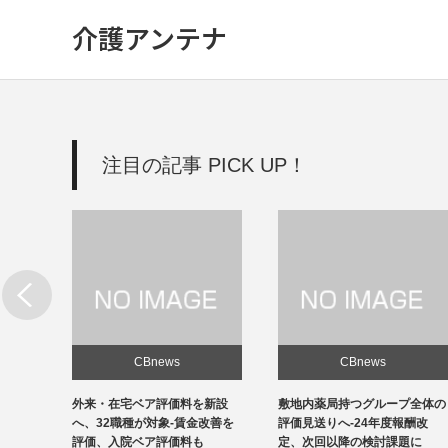
介護アンテナ
注目の記事 PICK UP！
CBnews
CBnews
新設
敷地内薬局持つグループ全体の
個人立の無床診療所35％の黒
改善を
評価見送りへ-24年度報酬改
字、22年度-福祉医療機構調べ
定、次回以降の検討課題に