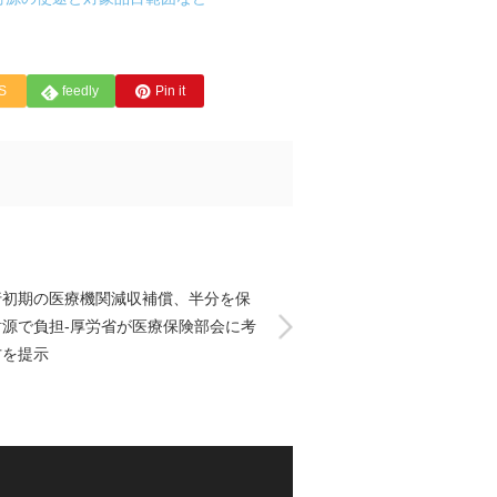
S
feedly
Pin it
行初期の医療機関減収補償、半分を保
財源で負担-厚労省が医療保険部会に考
方を提示