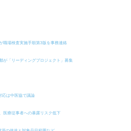
が職場検査実施手順第3版を事務連絡
京都が「リーディングプロジェクト」募集
対応は中医協で議論
省、医療従事者への暴露リスク低下
財源の使途と対象品目範囲など