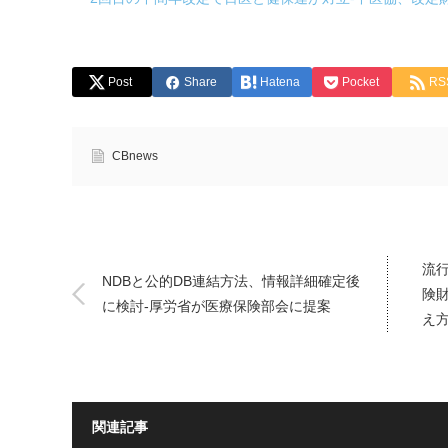
Post
Share
Hatena
Pocket
RS
CBnews
流
NDBと公的DB連結方法、情報詳細確定後
険
に検討-厚労省が医療保険部会に提案
え
関連記事