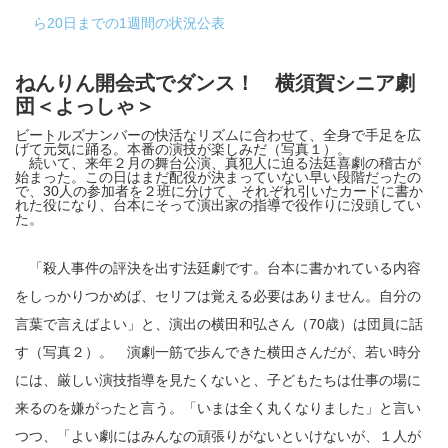
ら20日までの1週間の状況公表
ねんりん開会式でダンス！ 横須賀シニア劇
団＜よっしゃ＞
ビートルズナンバーの快活なリズムに合わせて、全身で手足を広
げて元気に踊る。本番の演技が楽しみだ（写真１）。
続いて、来年２月の舞台公演、真犯人に迫る法廷喜劇の稽古が
始まった。この日はまだ配役が決まっていない早い段階だったの
で、30人の参加者を２班に分けて、それぞれ引いたカードに書か
れた役になり、台本にそって演出家の指導で役作りに没頭してい
た。
「殺人事件の評決を出す法廷劇です。台本に書かれている内容
をしっかりつかめば、セリフは覚える必要はありません。自分の
言葉で言えばよい」と、演出の横田和弘さん（70歳）は団員に話
す（写真２）。 演劇一筋で歩んできた横田さんだが、若い時分
には、厳しい演技指導を見たくないと、子どもたちは仕事の場に
来るのを嫌がったと言う。「いまは全く丸くなりました」と言い
つつ、「よい劇にはみんなの頑張りがないといけないが、１人が