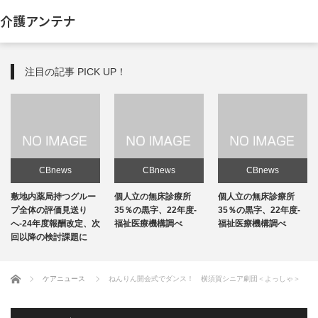
介護アンテナ
注目の記事 PICK UP！
CBnews
CBnews
CBnews
敷地内薬局持つグルー
個人立の無床診療所
個人立の無床診療所
プ全体の評価見送り
35％の黒字、22年度-
35％の黒字、22年度-
へ-24年度報酬改定、次
福祉医療機構調べ
福祉医療機構調べ
回以降の検討課題に
ホーム
ケアニュース
ねんりん開会式でダンス！ 横須賀シニア劇団＜よっしゃ＞