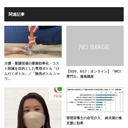
関連記事
介護・看護現場の業務効率化・コス
ト削減を目的とした専用ボトル「け
【5/20、6/17：オンライン】「MCI
んだくボトル」／「陰洗ボトル シャ
専門士」資格講座
ワ…
管理栄養士の在宅介入、 終末期の食
支援に効果