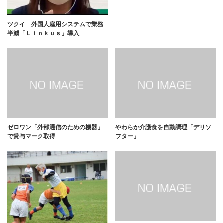
ツクイ 外国人雇用システムで業務
半減「Ｌｉｎｋｕｓ」導入
ゼロワン「外部通信のための機器」
やわらか介護食を自動調理「デリソ
で貸与マーク取得
フター」