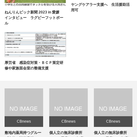
ヤングケアラー支援へ 生活援助活
用可
ねんりんピック新聞 2023 in 愛媛
インタビュー ラグビーフットボー
ル
厚労省 感染症対策・ＢＣＰ策定研
修や家族面会室の整備支援
CBnews
CBnews
CBnews
敷地内薬局持つグルー
個人立の無床診療所
個人立の無床診療所