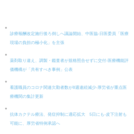
診療報酬改定施行後ろ倒しへ議論開始、中医協-日医委員「医療
現場の負担の極小化」を主張
薬剤取り違え、調製・鑑査者が規格照合せずに交付-医療機能評
価機構が「共有すべき事例」公表
看護職員のコロナ関連欠勤者数が8週連続減少-厚労省が重点医
療機関の集計更新
抗体カクテル療法、発症抑制に適応拡大 5日にも-皮下注射も
可能に、厚労省特例承認へ