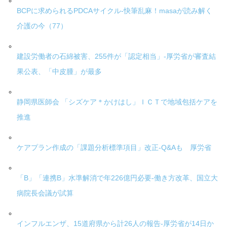
BCPに求められるPDCAサイクル-快筆乱麻！masaが読み解く
介護の今（77）
建設労働者の石綿被害、255件が「認定相当」-厚労省が審査結
果公表、「中皮腫」が最多
静岡県医師会 「シズケア＊かけはし」ＩＣＴで地域包括ケアを
推進
ケアプラン作成の「課題分析標準項目」改正-Q&Aも 厚労省
「B」「連携B」水準解消で年226億円必要-働き方改革、国立大
病院長会議が試算
インフルエンザ、15道府県から計26人の報告-厚労省が14日か