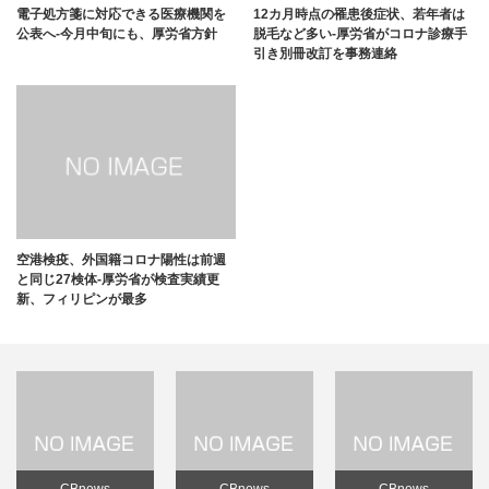
電子処方箋に対応できる医療機関を
12カ月時点の罹患後症状、若年者は
公表へ-今月中旬にも、厚労省方針
脱毛など多い-厚労省がコロナ診療手
引き別冊改訂を事務連絡
空港検疫、外国籍コロナ陽性は前週
と同じ27検体-厚労省が検査実績更
新、フィリピンが最多
CBnews
CBnews
CBnews