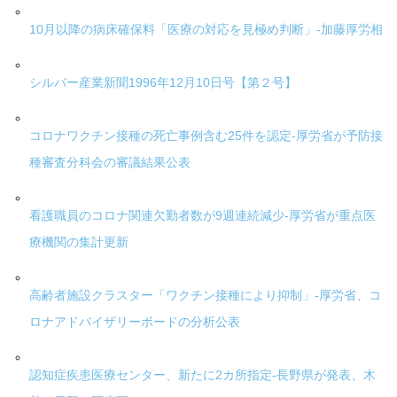
10月以降の病床確保料「医療の対応を見極め判断」-加藤厚労相
シルバー産業新聞1996年12月10日号【第２号】
コロナワクチン接種の死亡事例含む25件を認定-厚労省が予防接
種審査分科会の審議結果公表
看護職員のコロナ関連欠勤者数が9週連続減少-厚労省が重点医
療機関の集計更新
高齢者施設クラスター「ワクチン接種により抑制」-厚労省、コ
ロナアドバイザリーボードの分析公表
認知症疾患医療センター、新たに2カ所指定-長野県が発表、木