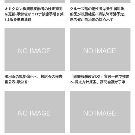
オミクロン株濃厚接触者の検査期間
クルーズ船の陽性者は発生届対象、
を更新-厚労省がコロナ診療手引き第
船医が状態確認-3月以降寄港予定、
7.1版を事務連絡
厚労省が自治体の対応示す
濫用薬の規制強化へ、検討会の報告
「診療報酬改定DX」官民一体で推進
書公表-厚労省
へ-骨太方針原案、諮問会議が了承