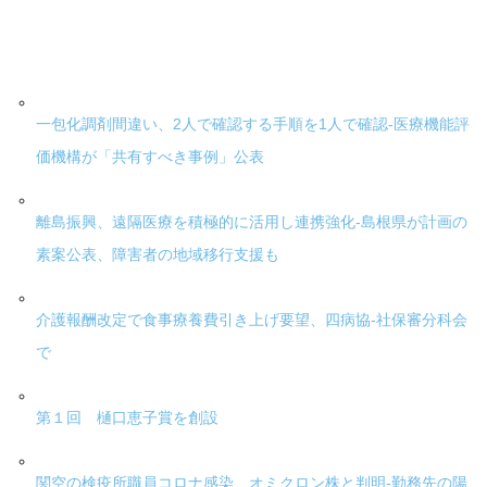
一包化調剤間違い、2人で確認する手順を1人で確認-医療機能評
価機構が「共有すべき事例」公表
離島振興、遠隔医療を積極的に活用し連携強化-島根県が計画の
素案公表、障害者の地域移行支援も
介護報酬改定で食事療養費引き上げ要望、四病協-社保審分科会
で
第１回 樋口恵子賞を創設
関空の検疫所職員コロナ感染、オミクロン株と判明-勤務先の陽