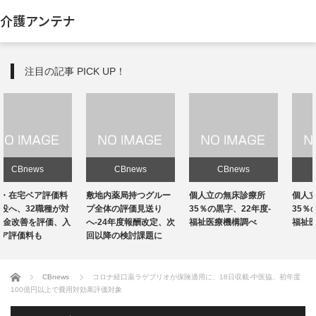
介護アンテナ
注目の記事 PICK UP！
CBnews
CBnews
CBnews
敷地内薬局持つグルー
個人立の無床診療所
個人立の無床診療所
プ全体の評価見送り
35％の黒字、22年度-
35％の黒字、22年度-
へ-24年度報酬改定、次
福祉医療機構調べ
福祉医療機構調べ
回以降の検討課題に
ホーム
CBnews
コロナ経口薬ラゲブリオが保険適用に、18日収載-中医協、初年度
100億円以上で費用対効果評価対象