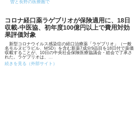
曽と長野の医療圏で
コロナ経口薬ラゲブリオが保険適用に、18日
収載-中医協、初年度100億円以上で費用対効
果評価対象
新型コロナウイルス感染症の経口治療薬「ラゲブリオ」（一般
名モルヌピラビル、MSD）を含む新薬7成分9品目を18日付で薬価
収載することが、10日の中央社会保険医療協議会・総会で了承さ
れた。ラゲブリオは、…
続きを見る（外部サイト）